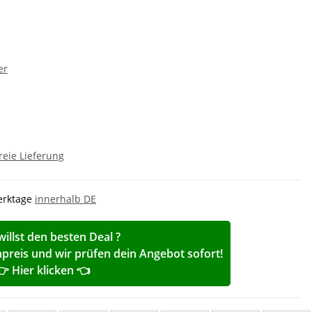
er
reie Lieferung
Werktage
innerhalb DE
willst den besten Deal ?
reis und wir prüfen dein Angebot sofort!
👉 Hier klicken 👈