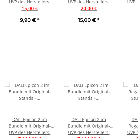
UVP des Herstellers
Performance Audio
:
UVP des Herstellers
Performance Audio
:
PROII 
UVP d
Subwoofer Kabel UVP
15,00 €
Subwoofer Kabel | Neu
20,00 €
UV
15 € Neu
9,90 €
*
15,00 €
*
DALI Epicon 2 im
DALI Epicon 2 im
DA
Bundle mit Original-
Bundle mit Original-
Rega
UVP des Herstellers
Stands – jetzt zum
:
UVP des Herstellers
Stands – jetzt zum
:
Stück
UVP d