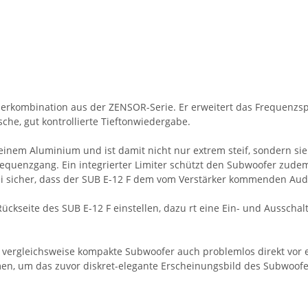
recherkombination aus der ZENSOR-Serie. Er erweitert das Frequenz
he, gut kontrollierte Tieftonwiedergabe.
inem Aluminium und ist damit nicht nur extrem steif, sondern sieht
requenzgang. Ein integrierter Limiter schützt den Subwoofer zude
i sicher, dass der SUB E-12 F dem vom Verstärker kommenden Audio
kseite des SUB E-12 F einstellen, dazu rt eine Ein- und Ausschalta
r vergleichsweise kompakte Subwoofer auch problemlos direkt vor
ehmen, um das zuvor diskret-elegante Erscheinungsbild des Subwoo