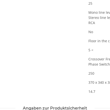
25
Mono line lev
Stereo line le
RCA
No
Floor in the 
5 <
Crossover F
Phase Switch
250
]
370 x 340 x 
14.7
Angaben zur Produktsicherheit