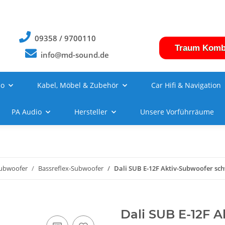
09358 / 9700110
Traum Komb
info@md-sound.de
no
Kabel, Möbel & Zubehör
Car Hifi & Navigation
PA Audio
Hersteller
Unsere Vorführräume
ubwoofer
Bassreflex-Subwoofer
Dali SUB E-12F Aktiv-Subwoofer sc
Dali SUB E-12F A