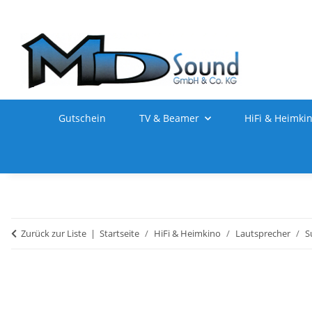
Gutschein
TV & Beamer
HiFi & Heimki
Zurück zur Liste
Startseite
HiFi & Heimkino
Lautsprecher
S