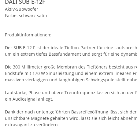
DALI SUB E-12F
Aktiv-Subwoofer
Farbe: schwarz satin
Produktinformationen:
Der SUB E-12 F ist der ideale Tiefton-Partner für eine Lautsp
um ein extrem tiefes Bassfundament und sorgt für eine dynamisc
Die 300 Millimeter große Membran des Tieftöners besteht aus re
Endstufe mit 170 W Sinusleistung und einem extrem linearen F
massiven vierlagigen und langhubigen Schwingspule stellt dabe
Lautstärke, Phase und obere Trennfrequenz lassen sich an der Rüc
ein Audiosignal anliegt.
Dank der nach unten geführten Bassreflexöffnung lässt sich de
unsichtbare Magnete gehalten wird, lässt sie sich leicht abn
extravagant zu verändern.