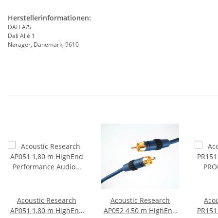
Herstellerinformationen:
DALI A/S
Dali Allé 1
Nørager, Dänemark, 9610
Acoustic Research
Acoustic Research
Acou
AP051 1,80 m HighEnd
AP052 4,50 m HighEnd
PR151