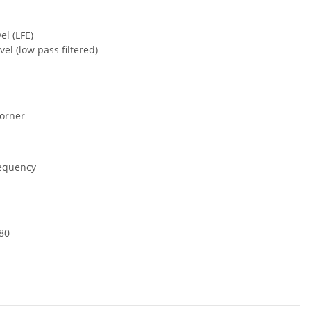
el (LFE)
vel (low pass filtered)
corner
requency
380