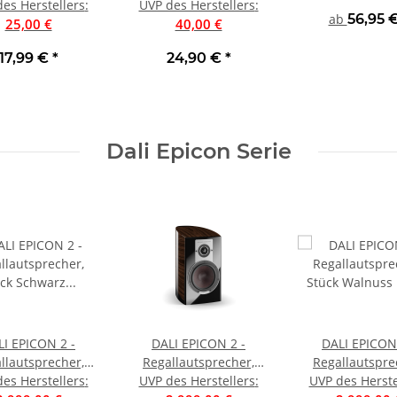
Subwoofer Kabel
es Herstellers
:
PROII Subwoofer Kabel
UVP des Herstellers
:
ab
56,95 
P 25 € | Neu
25,00 €
| UVP 40 € | Neu
40,00 €
17,99 €
*
24,90 €
*
Dali Epicon Serie
LI EPICON 2 -
DALI EPICON 2 -
DALI EPICON 
llautsprecher,
Regallautsprecher,
Regallautspre
 Schwarz Matt |
es Herstellers
:
UVP des Herstellers
Stück Walnuss |
:
Stück Walnuss
UVP des Herste