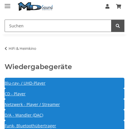
HiFi & Heimkino
Wiedergabegeräte
Blu-ray- / UHD-Player
CD - Player
Netzwerk - Player / Streamer
D/A - Wandler (DAC)
Funk- Bluetoothübertrager