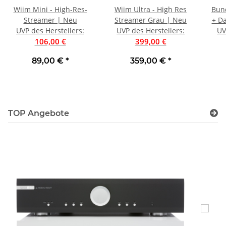
Wiim Mini - High-Res-
Wiim Ultra - High Res
Bun
Streamer | Neu
Streamer Grau | Neu
+ Da
UVP des Herstellers
:
UVP des Herstellers
:
Se
UV
106,00 €
399,00 €
89,00 €
*
359,00 €
*
TOP Angebote