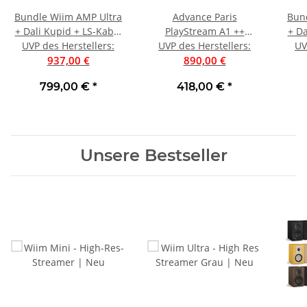
Bundle Wiim AMP Ultra
Advance Paris
Bun
+ Dali Kupid + LS-Kabel
PlayStream A1 ++
+ Da
UVP des Herstellers
Set ++ Space Grey |
:
BLACK-DEAL-DAYS ++
UVP des Herstellers
:
UV
Se
Caranemel White ++
937,00 €
Hifi-Streamingverstärker
890,00 €
mit HDMI | Neu | UVP
799,00 €
*
418,00 €
*
890 €
Unsere Bestseller