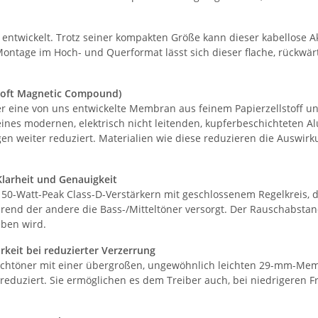
wickelt. Trotz seiner kompakten Größe kann dieser kabellose Ak
 Montage im Hoch- und Querformat lässt sich dieser flache, rückwär
Soft Magnetic Compound)
eine von uns entwickelte Membran aus feinem Papierzellstoff und v
nes modernen, elektrisch nicht leitenden, kupferbeschichteten 
n weiter reduziert. Materialien wie diese reduzieren die Auswi
larheit und Genauigkeit
-Watt-Peak Class-D-Verstärkern mit geschlossenem Regelkreis, die
end der andere die Bass-/Mitteltöner versorgt. Der Rauschabstand
eben wird.
keit bei reduzierter Verzerrung
ochtöner mit einer übergroßen, ungewöhnlich leichten 29-mm-Me
reduziert. Sie ermöglichen es dem Treiber auch, bei niedrigeren F