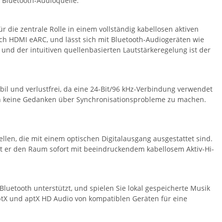
 Bluetooth-Audioquelle.
 die zentrale Rolle in einem vollständig kabellosen aktiven
lich HDMI eARC, und lässt sich mit Bluetooth-Audiogeräten wie
d der intuitiven quellenbasierten Lautstärkeregelung ist der
und verlustfrei, da eine 24-Bit/96 kHz-Verbindung verwendet
en keine Gedanken über Synchronisationsprobleme zu machen.
en, die mit einem optischen Digitalausgang ausgestattet sind.
 er den Raum sofort mit beeindruckendem kabellosem Aktiv-Hi-
luetooth unterstützt, und spielen Sie lokal gespeicherte Musik
X und aptX HD Audio von kompatiblen Geräten für eine