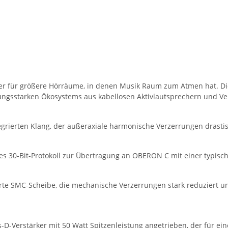
cher für größere Hörräume, in denen Musik Raum zum Atmen hat. Di
tungsstarken Ökosystems aus kabellosen Aktivlautsprechern und Ve
tegrierten Klang, der außeraxiale harmonische Verzerrungen drastis
30-Bit-Protokoll zur Übertragung an OBERON C mit einer typische
rte SMC-Scheibe, die mechanische Verzerrungen stark reduziert un
D-Verstärker mit 50 Watt Spitzenleistung angetrieben, der für ei