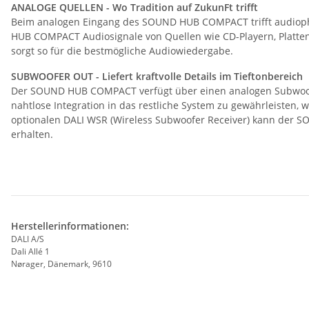
ANALOGE QUELLEN - Wo Tradition auf ZukunFt trifft
Beim analogen Eingang des SOUND HUB COMPACT trifft audiophile
HUB COMPACT Audiosignale von Quellen wie CD-Playern, Platten
sorgt so für die bestmögliche Audiowiedergabe.
SUBWOOFER OUT - Liefert kraftvolle Details im Tieftonbereich
Der SOUND HUB COMPACT verfügt über einen analogen Subwoofer
nahtlose Integration in das restliche System zu gewährleisten, 
optionalen DALI WSR (Wireless Subwoofer Receiver) kann der 
erhalten.
Herstellerinformationen:
DALI A/S
Dali Allé 1
Nørager, Dänemark, 9610