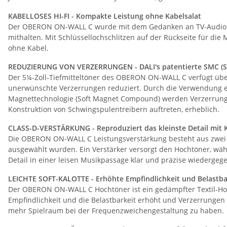
KABELLOSES HI-FI - Kompakte Leistung ohne Kabelsalat
Der OBERON ON-WALL C wurde mit dem Gedanken an TV-Audio ent
mithalten. Mit Schlüssellochschlitzen auf der Rückseite für die
ohne Kabel.
REDUZIERUNG VON VERZERRUNGEN - DALI's patentierte SMC (
Der 5¼-Zoll-Tiefmitteltöner des OBERON ON-WALL C verfügt über 
unerwünschte Verzerrungen reduziert. Durch die Verwendung ei
Magnettechnologie (Soft Magnet Compound) werden Verzerrunge
Konstruktion von Schwingspulentreibern auftreten, erheblich.
CLASS-D-VERSTÄRKUNG - Reproduziert das kleinste Detail mit K
Die OBERON ON-WALL C Leistungsverstärkung besteht aus zwei 50
ausgewählt wurden. Ein Verstärker versorgt den Hochtöner, währ
Detail in einer leisen Musikpassage klar und präzise wiedergeg
LEICHTE SOFT-KALOTTE - Erhöhte Empfindlichkeit und Belastbar
Der OBERON ON-WALL C Hochtöner ist ein gedämpfter Textil-H
Empfindlichkeit und die Belastbarkeit erhöht und Verzerrungen 
mehr Spielraum bei der Frequenzweichengestaltung zu haben.