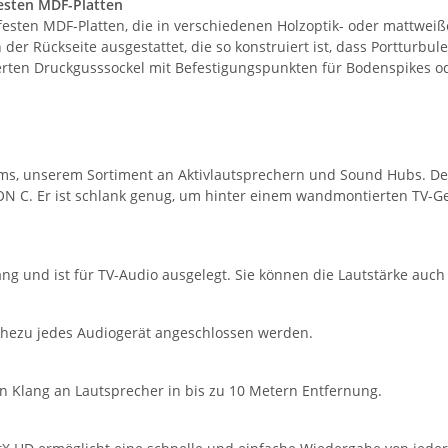
esten MDF-Platten
sten MDF-Platten, die in verschiedenen Holzoptik- oder mattweiße
r Rückseite ausgestattet, die so konstruiert ist, dass Portturb
rten Druckgusssockel mit Befestigungspunkten für Bodenspikes o
ms, unserem Sortiment an Aktivlautsprechern und Sound Hubs. 
. Er ist schlank genug, um hinter einem wandmontierten TV-Gerät
nd ist für TV-Audio ausgelegt. Sie können die Lautstärke auch m
ezu jedes Audiogerät angeschlossen werden.
 Klang an Lautsprecher in bis zu 10 Metern Entfernung.