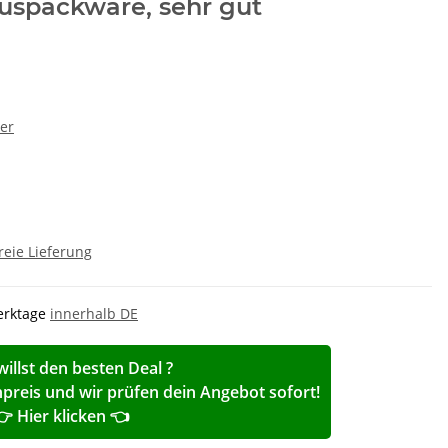
 Auspackware, sehr gut
er
reie Lieferung
Werktage
innerhalb DE
willst den besten Deal ?
reis und wir prüfen dein Angebot sofort!
👉 Hier klicken 👈