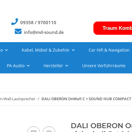
09358 / 9700110
Traum Komb
info@md-sound.de
no
Kabel, Möbel & Zubehör
Car Hifi & Navigation
PA Audio
Hersteller
Unsere Vorführräume
n-Wall-Lautsprecher
DALI OBERON OnWall C + SOUND HUB COMPACT eic
DALI OBERON O