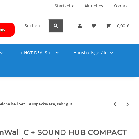
Startseite
Aktuelles
Kontakt
0,00 €
is
++ HOT DEALS ++
Haushaltsgeräte
he hell Set | Auspackware, sehr gut
nWall C + SOUND HUB COMPACT