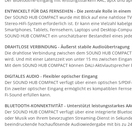
Der Bluetooth®-Eingang mit leistungsstarkem AAC, aptX und apt
ENTWICKELT FÜR DAS FERNSEHEN - Die zentrale Rolle in einem 
Der SOUND HUB COMPACT wurde mit Blick auf eine nahtlose TV-Int
Stereo-HiFi-System erforderlich ist. Er kann eine Vielzahl kabe
Smartphones, Tablets, Fernsehern, Laptops und Desktop-Comput
SOUND HUB COMPACT ein unschätzbarer Bestandteil eines jede
DRAHTLOSE VERBINDUNG - Äußerst stabile Audioübertragung
Die drahtlose Verbindung zwischen dem SOUND HUB COMPACT und
wird. Und mit einer Latenzzeit von unter 15 ms zwischen Eing
Mit dem SOUND HUB COMPACT können DALI-Aktivlautsprecher bis
DIGITALES AUDIO - Flexibler optischer Eingang
Der SOUND HUB COMPACT verfügt über einen optischen S/PDIF-Ei
Ein zweiter optischer Eingang ermöglicht es kompatiblen Fer
Fi-Sound erfüllen kann.
BLUETOOTH-KONNEKTIVITÄT - Unterstützt leistungsstarkes AA
Der SOUND HUB COMPACT verfügt über eine integrierte Bluetooth-
oder Musik von Ihrem bevorzugten Streaming-Dienst in Sekund
beeindruckende hochauflösende Audiowiedergabe mit bis zu 24 