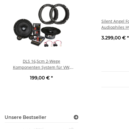
Silent Angel F
Audiophiles H
Silber | Neu
3.299,00 €
*
DLS 16,5cm 2-Wege
Wharfedale Denton
Komponenten System für VW,
Kompakt-Lautsprecher,
Seat, Skoda und Bugatti | Neu
verschiedene Fa
199,00 €
*
424,50 €
*
Unsere Bestseller