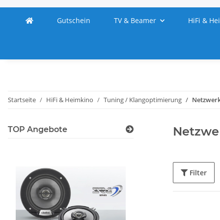
Gutschein
TV & Beamer
HiFi & He
Startseite
HiFi & Heimkino
Tuning / Klangoptimierung
Netzwerk
Netzwe
TOP Angebote
Filter