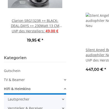
Clarion SRG1323R ++ BLACK-
Musical Fidelity M
DEAL-DAYS ++ 230Watt 13 CM
Vollverstärker mit P
(5,25"), PAAR Auto-Laustprecher
49,00 €
Eingang, Schwarz 
1.
UVP des Herstellers
:
UVP des Herstellers
:
PKW Coax 230 Watt NEU ++ UVP
19,95 €
*
1.499,00 €
*
49 € ++
Silent Angel 
audiophiler N
Kategorien
Neu
UVP des Herst
447,00 €
*
Gutschein
TV & Beamer
HiFi & Heimkino
Lautsprecher
Verstärker & Receiver