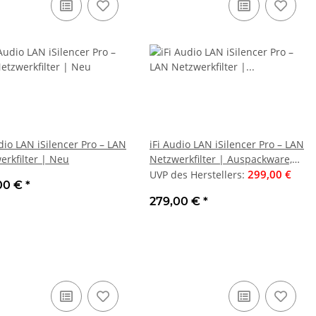
G1323R ++ BLACK-
Musical Fidelity M5si -
MAG
++ 230Watt 13 CM
Vollverstärker mit Phono MM-
THE
 Auto-Laustprecher
49,00 €
Eingang, Schwarz | Neu
1.999,00 €
stellers
:
UVP des Herstellers
:
UVP
0 Watt NEU ++ UVP
,95 €
*
1.499,00 €
*
9 € ++
dio LAN iSilencer Pro – LAN
iFi Audio LAN iSilencer Pro – LAN
erkfilter | Neu
Netzwerkfilter | Auspackware,
wie neu
299,00 €
UVP des Herstellers
:
00 €
*
279,00 €
*