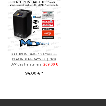
KATHREIN DAB+ 10 Tower ++
MiniDSP UMIK-1 Plug & 
BLACK-DEAL-DAYS ++ | Neu
Messmikrofon | 
269,00 €
1
UVP des Herstellers
:
UVP des Herstellers
:
94,00 €
*
124,00 €
*