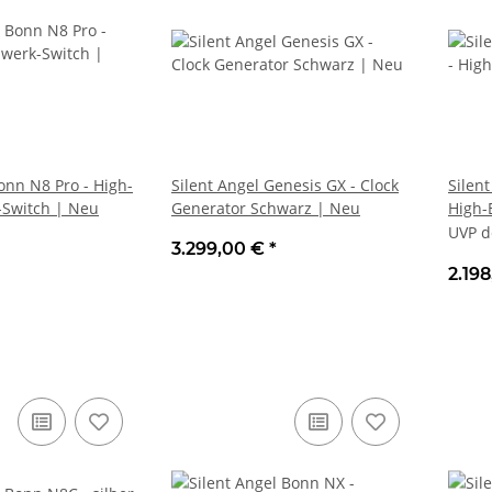
onn N8 Pro - High-
Silent Angel Genesis GX - Clock
Silen
-Switch | Neu
Generator Schwarz | Neu
High-
Neu
UVP d
3.299,00 €
*
2.19