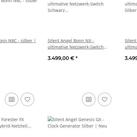
onn N8C - silber |
Silent Angel Bonn NX -
Silen
ultimative Netzwerk-Switch
ultim
Schwarz | Neu
Silbe
3.499,00 €
*
3.49