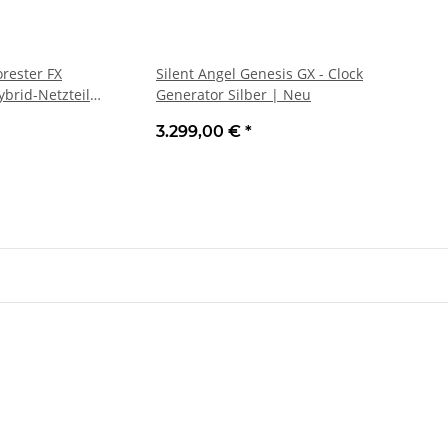
orester FX
Silent Angel Genesis GX - Clock
ybrid-Netzteil
Generator Silber | Neu
3.299,00 €
*
 1S -
LG 65NU900B6LA 164 cm, 65 Zoll
DLS 16
 Stück |
4K Ultra HD Direct LED Smart TV
Komponente
rben
Seat, Skoda 
549,99 €
*
19
Produktdatenblatt