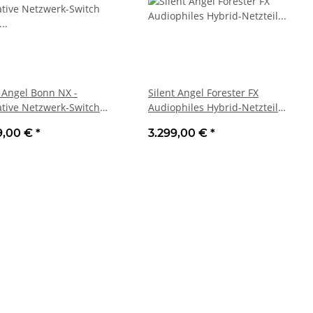
t Angel Bonn NX -
Silent Angel Forester FX
ative Netzwerk-Switch
Audiophiles Hybrid-Netzteil
r | Neu
Schwarz | Neu
9,00 €
*
3.299,00 €
*