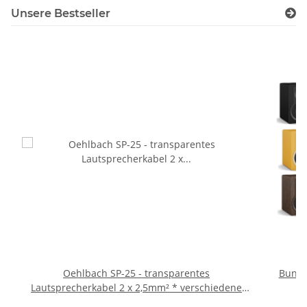
Unsere Bestseller
Oehlbach SP-25 - transparentes
Bundl
Lautsprecherkabel 2 x 2,5mm² * verschiedene
Längen | Neu