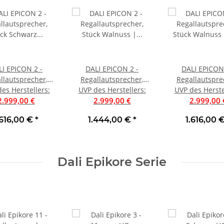
LI EPICON 2 -
DALI EPICON 2 -
DALI EPICON 
llautsprecher,
Regallautsprecher,
Regallautspre
 Schwarz Matt |
es Herstellers
:
UVP des Herstellers
Stück Walnuss |
:
Stück Walnuss
UVP des Herste
2.999,00 €
Neu
Auspackware, wie neu
2.999,00 €
2.999,00 
.616,00 €
*
1.444,00 €
*
1.616,00 
Dali Epikore Serie