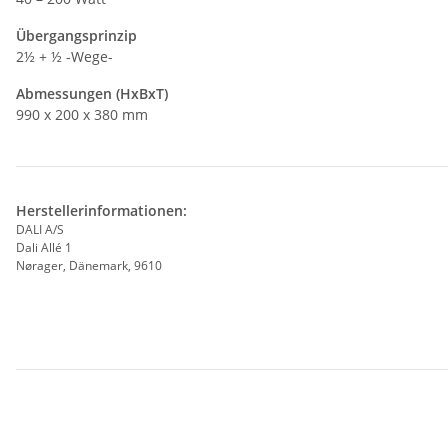
Übergangsprinzip
2½ + ½ -Wege-
Abmessungen (HxBxT)
990 x 200 x 380 mm
Herstellerinformationen:
DALI A/S
Dali Allé 1
Nørager, Dänemark, 9610