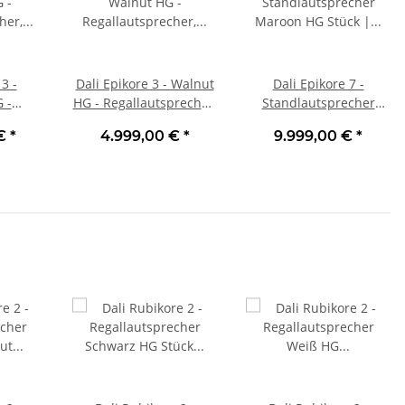
3 -
Dali Epikore 3 - Walnut
Dali Epikore 7 -
 -
HG - Regallautsprecher,
Standlautsprecher
cher,
Stück | Neu
Maroon HG Stück | Neu
 €
*
4.999,00 €
*
9.999,00 €
*
eu