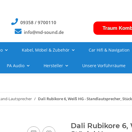
09358 / 9700110
Traum Komb
info@md-sound.de
no
Kabel, Möbel & Zubehör
Car Hifi & Navigation
PA Audio
Hersteller
Unsere Vorführräume
tand-Lautsprecher
Dali Rubikore 6, Weiß HG - Standlautsprecher, Stüc
Dali Rubikore 6,