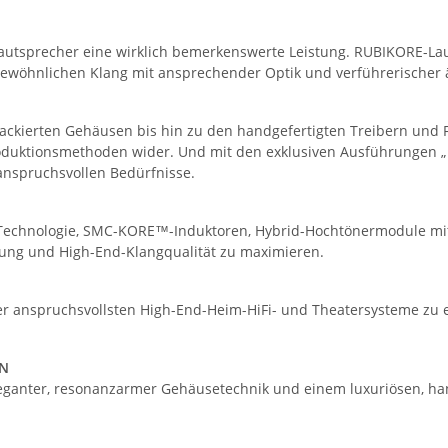
 Lautsprecher eine wirklich bemerkenswerte Leistung. RUBIKORE-L
nlichen Klang mit ansprechender Optik und verführerischer äs
ierten Gehäusen bis hin zu den handgefertigten Treibern und F
duktionsmethoden wider. Und mit den exklusiven Ausführungen „Hi
anspruchsvollen Bedürfnisse.
-Technologie, SMC-KORE™-Induktoren, Hybrid-Hochtönermodule mi
tung und High-End-Klangqualität zu maximieren.
 anspruchsvollsten High-End-Heim-HiFi- und Theatersysteme zu erf
EN
ganter, resonanzarmer Gehäusetechnik und einem luxuriösen, han