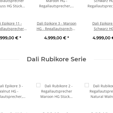
i Epikore 11 -
Dali Epikore 3 - Maroon
Dali Epikore 
dlautsprecher
HG - Regallautsprecher,
Schwarz HG
uss HG Stück |
Stück | Neu
Regallautspre
.999,00 €
*
4.999,00 €
*
4.999,00
Neu
Stück | N
Dali Rubikore Serie