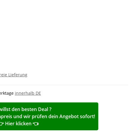
reie Lieferung
Werktage
innerhalb DE
willst den besten Deal ?
reis und wir prüfen dein Angebot sofort!
👉 Hier klicken 👈