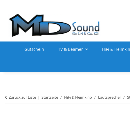
Gutschein
TV & Beamer
HiFi & Heimki
Zurück zur Liste
Startseite
HiFi & Heimkino
Lautsprecher
S