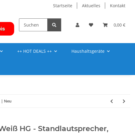
Startseite
Aktuelles
Kontakt
0,00 €
is
++ HOT DEALS ++
Haushaltsgeräte
k | Neu
 Weiß HG - Standlautsprecher,