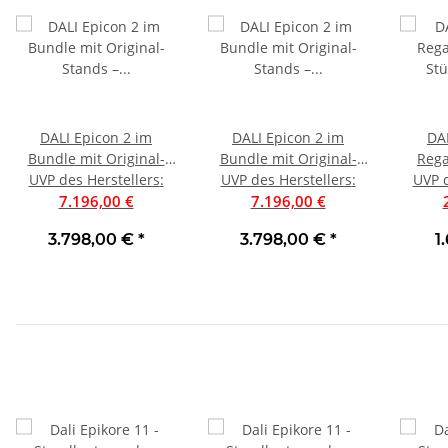
DALI Epicon 2 im
DALI Epicon 2 im
DA
Bundle mit Original-
Bundle mit Original-
Rega
UVP des Herstellers
Stands – jetzt zum
:
UVP des Herstellers
Stands – jetzt zum
:
Stück
UVP d
Sonderpreis ++ Farbe
7.196,00 €
Sonderpreis ++ Farbe
7.196,00 €
Schwarz Matt ++ UVP
Walnuss ++ UVP 7196 €
3.798,00 €
*
3.798,00 €
*
1
7196 € ++
++