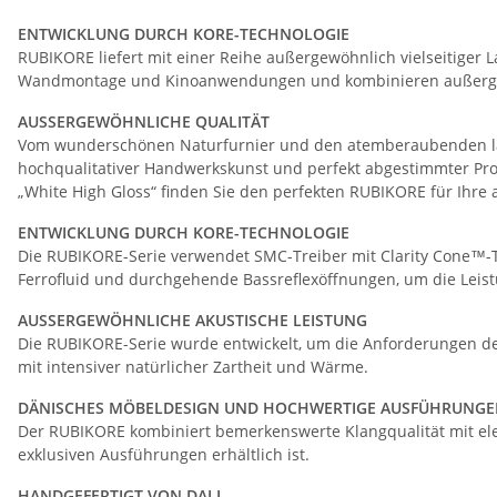
ENTWICKLUNG DURCH KORE-TECHNOLOGIE
RUBIKORE liefert mit einer Reihe außergewöhnlich vielseitiger
Wandmontage und Kinoanwendungen und kombinieren außergewöh
AUSSERGEWÖHNLICHE QUALITÄT
Vom wunderschönen Naturfurnier und den atemberaubenden lack
hochqualitativer Handwerkskunst und perfekt abgestimmter Pro
„White High Gloss“ finden Sie den perfekten RUBIKORE für Ihre 
ENTWICKLUNG DURCH KORE-TECHNOLOGIE
Die RUBIKORE-Serie verwendet SMC-Treiber mit Clarity Cone™
Ferrofluid und durchgehende Bassreflexöffnungen, um die Leis
AUSSERGEWÖHNLICHE AKUSTISCHE LEISTUNG
Die RUBIKORE-Serie wurde entwickelt, um die Anforderungen der
mit intensiver natürlicher Zartheit und Wärme.
DÄNISCHES MÖBELDESIGN UND HOCHWERTIGE AUSFÜHRUNG
Der RUBIKORE kombiniert bemerkenswerte Klangqualität mit ele
exklusiven Ausführungen erhältlich ist.
HANDGEFERTIGT VON DALI