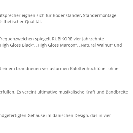
autsprecher eignen sich für Bodenständer, Ständermontage,
thetischer Qualität.
requenzweichen spiegelt RUBIKORE vier Jahrzehnte
gh Gloss Black“, „High Gloss Maroon“, „Natural Walnut“ und
t einem brandneuen verlustarmen Kalottenhochtöner ohne
üllen. Es vereint ultimative musikalische Kraft und Bandbreite
dgefertigten Gehäuse im dänischen Design, das in vier