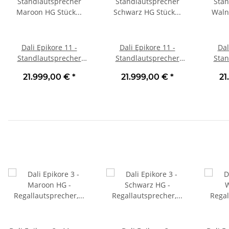
Dali Epikore 11 -
Dali Epikore 11 -
Dal
Standlautsprecher
Standlautsprecher
Stan
Maroon HG Stück | Neu
Schwarz HG Stück |
Waln
21.999,00 €
*
21.999,00 €
*
21
Neu