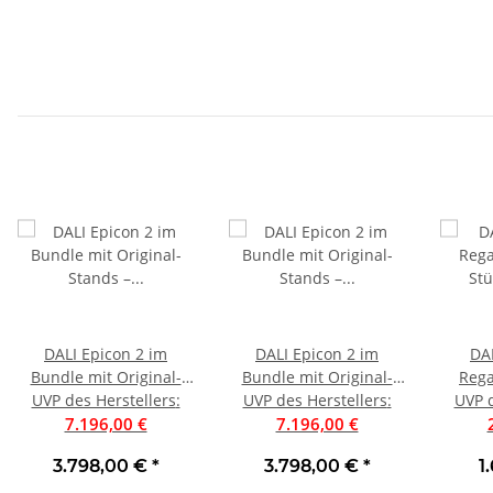
DALI Epicon 2 im
DALI Epicon 2 im
DA
Bundle mit Original-
Bundle mit Original-
Rega
UVP des Herstellers
Stands – jetzt zum
:
UVP des Herstellers
Stands – jetzt zum
:
Stück
UVP d
Sonderpreis ++ Farbe
7.196,00 €
Sonderpreis ++ Farbe
7.196,00 €
Schwarz Matt ++ UVP
Walnuss ++ UVP 7196 €
3.798,00 €
*
3.798,00 €
*
1
7196 € ++
++