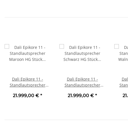
Dali Epikore 11 -
Dali Epikore 11 -
Dal
Standlautsprecher
Standlautsprecher
Stan
Maroon HG Stück | Neu
Schwarz HG Stück |
Waln
21.999,00 €
*
21.999,00 €
*
21
Neu