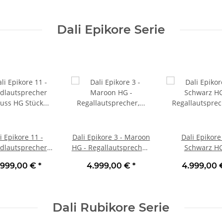
Dali Epikore Serie
i Epikore 11 -
Dali Epikore 3 - Maroon
Dali Epikore 
dlautsprecher
HG - Regallautsprecher,
Schwarz HG
uss HG Stück |
Stück | Neu
Regallautspre
.999,00 €
*
4.999,00 €
*
4.999,00
Neu
Stück | N
Dali Rubikore Serie