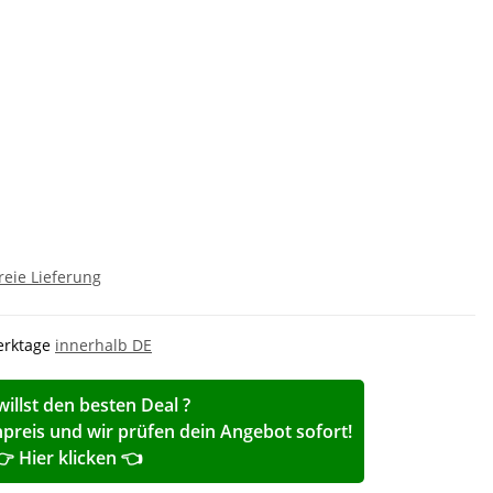
reie Lieferung
Werktage
innerhalb DE
willst den besten Deal ?
reis und wir prüfen dein Angebot sofort!
👉 Hier klicken 👈