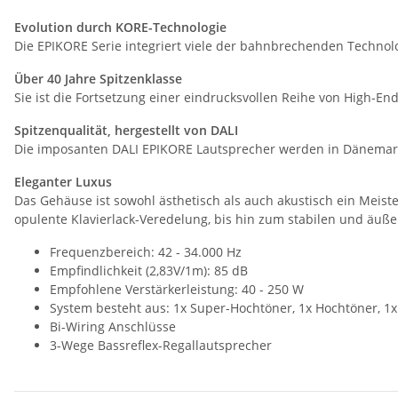
Evolution durch KORE-Technologie
Die EPIKORE Serie integriert viele der bahnbrechenden Techno
Über 40 Jahre Spitzenklasse
Sie ist die Fortsetzung einer eindrucksvollen Reihe von High-En
Spitzenqualität, hergestellt von DALI
Die imposanten DALI EPIKORE Lautsprecher werden in Dänemark von
Eleganter Luxus
Das Gehäuse ist sowohl ästhetisch als auch akustisch ein Meist
opulente Klavierlack-Veredelung, bis hin zum stabilen und äuß
Frequenzbereich: 42 - 34.000 Hz
Empfindlichkeit (2,83V/1m): 85 dB
Empfohlene Verstärkerleistung: 40 - 250 W
System besteht aus: 1x Super-Hochtöner, 1x Hochtöner, 1x 
Bi-Wiring Anschlüsse
3-Wege Bassreflex-Regallautsprecher