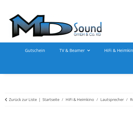
Gutschein
TV & Beamer
HiFi & Heimki
Zurück zur Liste
Startseite
HiFi & Heimkino
Lautsprecher
R