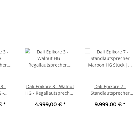
3 -
Dali Epikore 3 - Walnut
Dali Epikore 7 -
 -
HG - Regallautsprecher,
Standlautsprecher
cher,
Stück | Neu
Maroon HG Stück | Neu
 €
*
4.999,00 €
*
9.999,00 €
*
eu