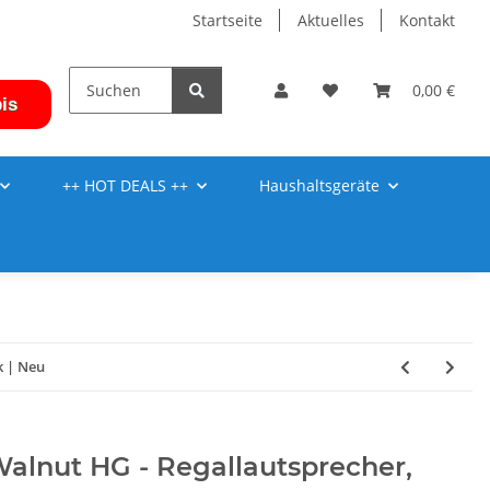
Startseite
Aktuelles
Kontakt
0,00 €
is
++ HOT DEALS ++
Haushaltsgeräte
k | Neu
 Walnut HG - Regallautsprecher,