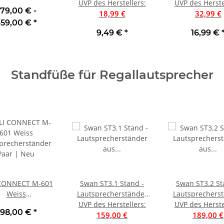
UVP des Herstellers
mit 2x1,5mm²
:
UVP des Herste
mit 2x1,5m
79,00 € -
18,99 €
32,99 €
59,00 €
*
9,49 €
*
16,99 €
Standfüße für Regallautsprecher
CONNECT M-601
Swan ST3.1 Stand -
Swan ST3.2 St
Weiss
Lautsprecherständer
Lautsprechers
precherständer
aus Massivholz - Paar |
UVP des Herstellers
:
aus Massivholz -
UVP des Herste
98,00 €
*
Paar | Neu
159,00 €
Neu
189,00 €
Neu