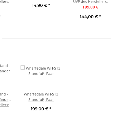
llers
m²
:
SET - auch passend für
UVP des Herstellers
UVP 199 € | Neu
:
14,90 €
*
Belkin Pure AV
199,00 €
*
144,00 €
*
and -
Wharfedale WH-ST3
tänder
Standfuß, Paar
 Paar |
llers
:
199,00 €
*