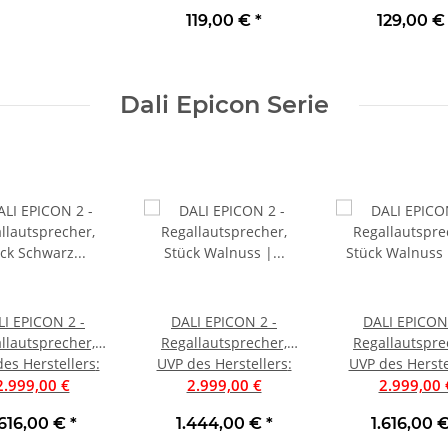
119,00 €
*
129,00 
Dali Epicon Serie
LI EPICON 2 -
DALI EPICON 2 -
DALI EPICON 
llautsprecher,
Regallautsprecher,
Regallautspre
 Schwarz Matt |
es Herstellers
:
UVP des Herstellers
Stück Walnuss |
:
Stück Walnuss
UVP des Herste
2.999,00 €
Neu
Auspackware, wie neu
2.999,00 €
2.999,00 
.616,00 €
*
1.444,00 €
*
1.616,00 