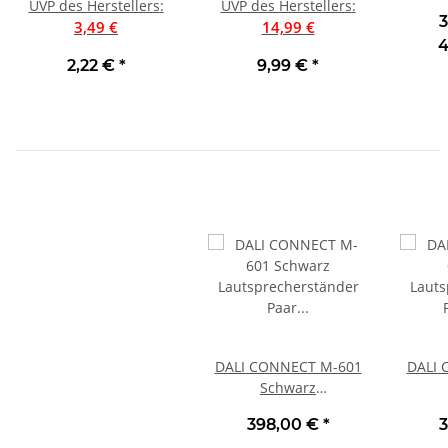
UVP des Herstellers
Schwarz | Preis pro
:
UVP des Herstellers
PTFE/OFC, Preis pro
:
3
3,49 €
Meter
14,99 €
Meter
4
2,22 €
*
9,99 €
*
DALI CONNECT M-601
DALI 
Schwarz
Lautsprecherständer
Lauts
398,00 €
*
3
Paar | Neu