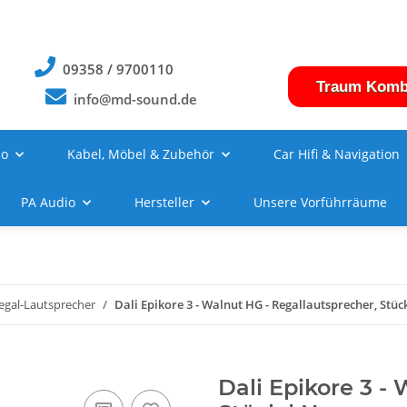
09358 / 9700110
Traum Komb
info@md-sound.de
no
Kabel, Möbel & Zubehör
Car Hifi & Navigation
PA Audio
Hersteller
Unsere Vorführräume
egal-Lautsprecher
Dali Epikore 3 - Walnut HG - Regallautsprecher, Stüc
Dali Epikore 3 -