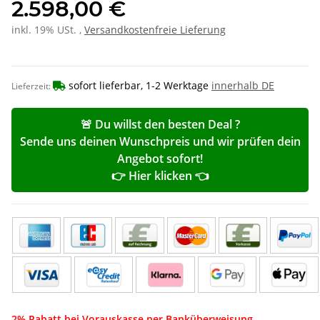
2.598,00 €
inkl. 19% USt. ,
Versandkostenfreie Lieferung
sofort lieferbar, 1-2 Werktage
innerhalb DE
Lieferzeit:
🚨 Du willst den besten Deal ?
Sende uns deinen Wunschpreis und wir prüfen dein
Angebot sofort!
👉 Hier klicken 👈
2% Rabatt bei Vorauskasse per Banküberweisung