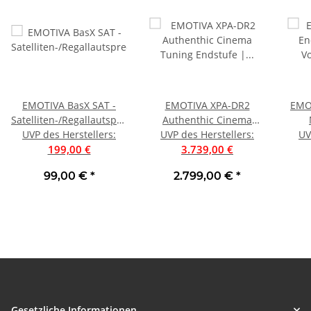
EMOTIVA BasX SAT -
EMOTIVA XPA-DR2
EMO
Satelliten-/Regallautsprecher,
Authenthic Cinema
UVP des Herstellers
Stück | Neu
:
UVP des Herstellers
Tuning Endstufe |
:
Vorv
UV
199,00 €
Aussteller, sehr gut
3.739,00 €
Eing
99,00 €
*
2.799,00 €
*
Gesetzliche Informationen