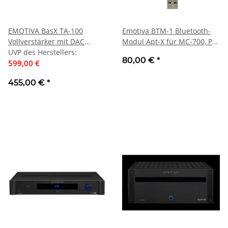
EMOTIVA BasX TA-100
Emotiva BTM-1 Bluetooth-
Vollverstärker mit DAC
Modul Apt-X für MC-700, PT-
Tuner | Auspackware, sehr
UVP des Herstellers
:
100, TA-100 | Neu
80,00 €
*
gut
599,00 €
455,00 €
*