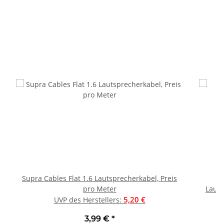
Supra Cables Flat 1.6 Lautsprecherkabel, Preis
pro Meter
Lauts
5,20 €
UVP des Herstellers
:
3,99 €
*