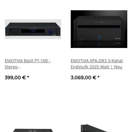
EMOTIVA BasX PT-100 -
EMOTIVA XPA-DR3 3-Kanal
Stereo
Endstufe 2025 Watt | Neu
Vorverstärker/DAC/Tuner |
399,00 €
*
3.069,00 €
*
Auspackware, sehr gut