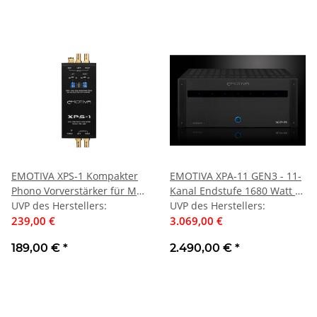
EMOTIVA XPS-1 Kompakter
EMOTIVA XPA-11 GEN3 - 11-
Phono Vorverstärker für MM
Kanal Endstufe 1680 Watt |
und MC Tonabnehmer |
UVP des Herstellers
:
Neu
UVP des Herstellers
:
Neu
239,00 €
3.069,00 €
189,00 €
*
2.490,00 €
*