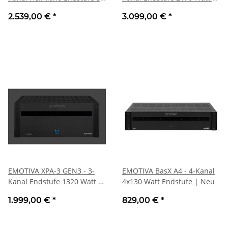
400 Watt | Neu
Neu
2.539,00 €
*
3.099,00 €
*
EMOTIVA XPA-3 GEN3 - 3-
EMOTIVA BasX A4 - 4-Kanal
Kanal Endstufe 1320 Watt |
4x130 Watt Endstufe | Neu
Neu
1.999,00 €
*
829,00 €
*