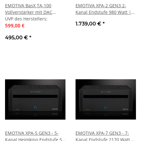
EMOTIVA BasX TA-100
EMOTIVA XPA-2 GEN3 2-
Vollverstärker mit DAC
Kanal Endstufe 980 Watt |
Tuner | Neu
UVP des Herstellers
:
Neu
1.739,00 €
*
599,00 €
495,00 €
*
EMOTIVA XPA-5 GEN3 - 5-
EMOTIVA XPA-7 GEN3 - 7-
Kanal Heimkino Endstufe 5 x
Kanal Endstufe 2170 Watt |