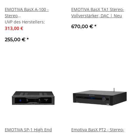
EMOTIVA BasX A-100 -
EMOTIVA BasX TA1 Stereo-
Stereo
Vollverstärker, DAC | Neu
Endstufe/Verstärker/Kopfhörerverstärker
UVP des Herstellers
:
670,00 €
*
160Watt | Auspackware,
313,00 €
sehr gut
255,00 €
*
EMOTIVA SP-1 High End
Emotiva BasX PT2 - Stereo-