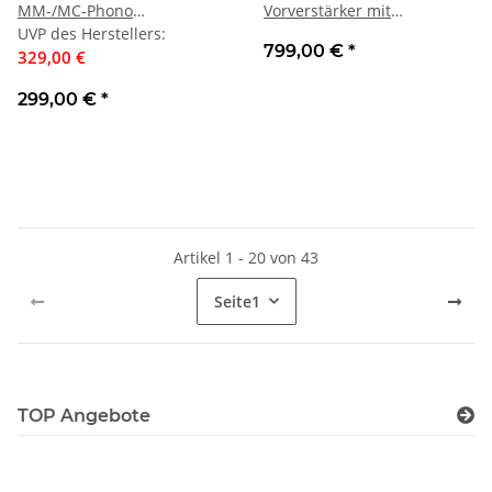
MM-/MC-Phono
Vorverstärker mit
Vorverstärker mit Line-
UVP des Herstellers
:
DAC/Tuner | Neu
799,00 €
*
Eingangs-Erweiterung | Neu
329,00 €
299,00 €
*
Artikel 1 - 20 von 43
Seite
1
TOP Angebote