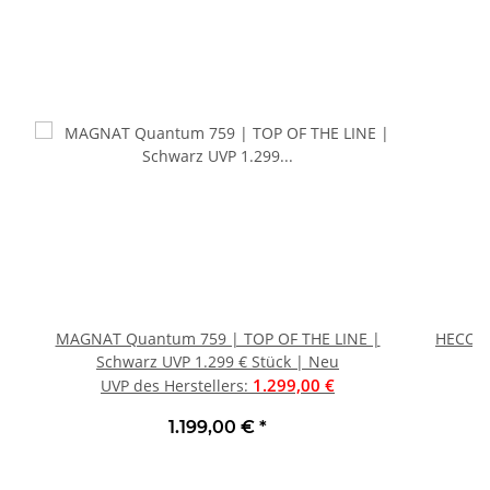
MAGNAT Quantum 759 | TOP OF THE LINE |
HECO Direkt Weiß H
Schwarz UVP 1.299 € Stück | Neu
1.299,00 €
UVP des Herstellers
:
1.199,00 €
*