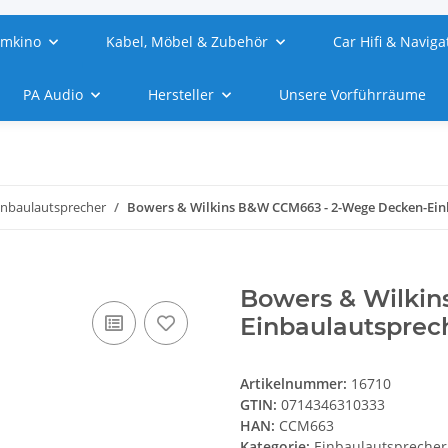
imkino
Kabel, Möbel & Zubehör
Car Hifi & Naviga
PA Audio
Hersteller
Unsere Vorführräume
inbaulautsprecher
Bowers & Wilkins B&W CCM663 - 2-Wege Decken-Einb
Bowers & Wilki
Einbaulautsprech
Artikelnummer:
16710
GTIN:
0714346310333
HAN:
CCM663
Kategorie:
Einbaulautsprecher