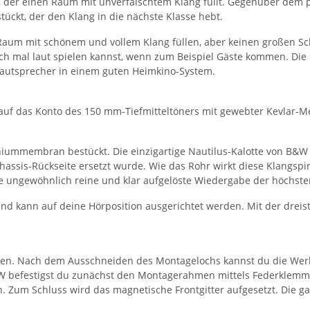
 der einen Raum mit unverfälschtem Klang füllt. Gegenüber dem p
ückt, der den Klang in die nächste Klasse hebt.
um mit schönem und vollem Klang füllen, aber keinen großen Schal
 mal laut spielen kannst, wenn zum Beispiel Gäste kommen. Die Li
-Lautsprecher in einem guten Heimkino-System.
 auf das Konto des 150 mm-Tiefmitteltöners mit gewebter Kevlar-
ummembran bestückt. Die einzigartige Nautilus-Kalotte von B&W ha
 Chassis-Rückseite ersetzt wurde. Wie das Rohr wirkt diese Klangsp
ine ungewöhnlich reine und klar aufgelöste Wiedergabe der höchst
d kann auf deine Hörposition ausgerichtet werden. Mit der dreist
ren. Nach dem Ausschneiden des Montagelochs kannst du die Werkz
&W befestigst du zunächst den Montagerahmen mittels Federklemm
Zum Schluss wird das magnetische Frontgitter aufgesetzt. Die gan