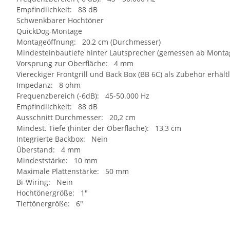
Empfindlichkeit: 88 dB
Schwenkbarer Hochtöner
QuickDog-Montage
Montageöffnung: 20,2 cm (Durchmesser)
Mindesteinbautiefe hinter Lautsprecher (gemessen ab Montag
Vorsprung zur Oberfläche: 4 mm
Viereckiger Frontgrill und Back Box (BB 6C) als Zubehör erhältl
Impedanz: 8 ohm
Frequenzbereich (-6dB): 45-50.000 Hz
Empfindlichkeit: 88 dB
Ausschnitt Durchmesser: 20,2 cm
Mindest. Tiefe (hinter der Oberfläche): 13,3 cm
Integrierte Backbox: Nein
Überstand: 4 mm
Mindeststärke: 10 mm
Maximale Plattenstärke: 50 mm
Bi-Wiring: Nein
Hochtönergröße: 1"
Tieftönergröße: 6"