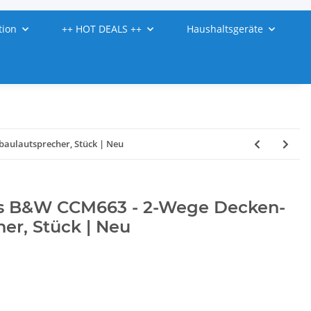
tion
++ HOT DEALS ++
Haushaltsgeräte
aulautsprecher, Stück | Neu
ns B&W CCM663 - 2-Wege Decken-
er, Stück | Neu