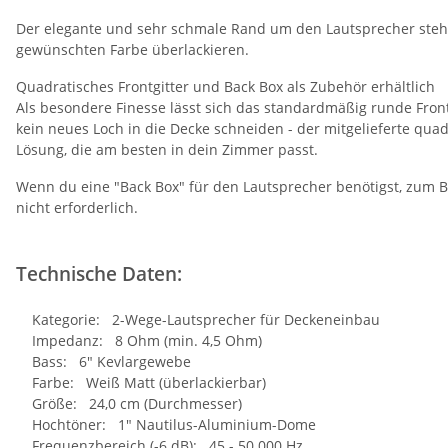
Der elegante und sehr schmale Rand um den Lautsprecher steht n
gewünschten Farbe überlackieren.
Quadratisches Frontgitter und Back Box als Zubehör erhältlich
Als besondere Finesse lässt sich das standardmäßig runde Front
kein neues Loch in die Decke schneiden - der mitgelieferte qua
Lösung, die am besten in dein Zimmer passt.
Wenn du eine "Back Box" für den Lautsprecher benötigst, zum Be
nicht erforderlich.
Technische Daten:
Kategorie: 2-Wege-Lautsprecher für Deckeneinbau
Impedanz: 8 Ohm (min. 4,5 Ohm)
Bass: 6" Kevlargewebe
Farbe: Weiß Matt (überlackierbar)
Größe: 24,0 cm (Durchmesser)
Hochtöner: 1" Nautilus-Aluminium-Dome
Frequenzbereich (-6 dB): 45 - 50.000 Hz