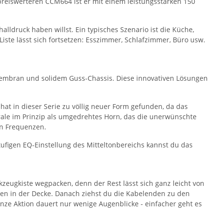
reiswerteren CCM664 ist er mit einem leistungsstarken 150
ldruck haben willst. Ein typisches Szenario ist die Küche,
ste lässt sich fortsetzen: Esszimmer, Schlafzimmer, Büro usw.
Membran und solidem Guss-Chassis. Diese innovativen Lösungen
t in dieser Serie zu völlig neuer Form gefunden, da das
irale im Prinzip als umgedrehtes Horn, das die unerwünschte
en Frequenzen.
ufigen EQ-Einstellung des Mitteltonbereichs kannst du das
eugkiste wegpacken, denn der Rest lässt sich ganz leicht von
en in der Decke. Danach ziehst du die Kabelenden zu den
ze Aktion dauert nur wenige Augenblicke - einfacher geht es