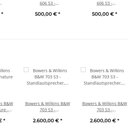
606 S3 -
606 S3 -
cher,
Regallautsprecher,
Regallautsprecher,
€
*
500,00 €
*
500,00 €
*
eu
Stück | Neu Eiche
Stück | Neu Schwarz
ns B&W
Bowers & Wilkins B&W
Bowers & Wilkins B&W
ure -
703 S3 -
703 S3 -
cher,
Standlautsprecher,
Standlautsprecher,
 €
*
2.600,00 €
*
2.600,00 €
*
oss |
Stück
Stück Weiß Satin | Neu