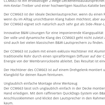
CCM663 ist ein erstklassiger 2-Wege-Deckeneinbaulautsprecher,
mm-Kevlar-Treiber und einer hochwertigen Nautilus-Kalotte best
Der CCM663 ist der ideale Deckenlautsprecher, wenn du einen Ra
wenn du im Alltag unsichtbaren Klang haben möchtest, aber auch
Der CCM663 eignet sich natürlich auch sehr gut als Side-/Rear
Innovative B&W-Lösungen für eine imponierende Klangqualität
Der volle und dynamische Klang des CCM663 geht nicht zuletzt
sind auch bei vielen klassischen B&W-Lautsprechern zu finden.
Der CCM663 ist zudem mit einem exklusiv Hochtöner mit Alumini
traditionelle Rohr durch einen spiralförmigen Diffuser auf der
Energie von der Membranrückseite ableitet. Das Resultat ist e
Der Hochtöner des CCM663 ist auf einem Drehgelenk montiert un
Klangbild für deinen Raum feintunen.
Unglaublich einfache Montage ohne Werkzeug
Der CCM663 lässt sich unglaublich einfach in der Decke montie
Hand erledigen. Mit dem raffinierten QuickDogs-System von B
Anschlussklemmen und klickst den Lautsprecher in den Rahmen. 
kaum.