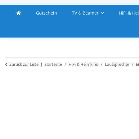
Gutschein
TV & Beamer
HiFi & He
Zurück zur Liste
Startseite
HiFi & Heimkino
Lautsprecher
E