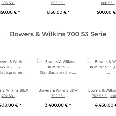
603 S3 -
603 S3 -
606 S3 -
dlautsprecher,
Standlautsprecher,
Regallautspre
.150,00 €
*
1.150,00 €
*
500,00 
 | Neu Schwarz
Stück | Neu Weiß
Stück | N
Bowers & Wilkins 700 S3 Serie
s & Wilkins B&W
Bowers & Wilkins B&W
Bowers & Wilki
702 S3 -
702 S3 -
702 S3 Signat
dlautsprecher,
Standlautsprecher,
Standlautspre
.400,00 €
*
3.400,00 €
*
4.450,00
k Mocha | Neu
Stück Satinweiß | Neu
Stück Datuk Gl
Neu