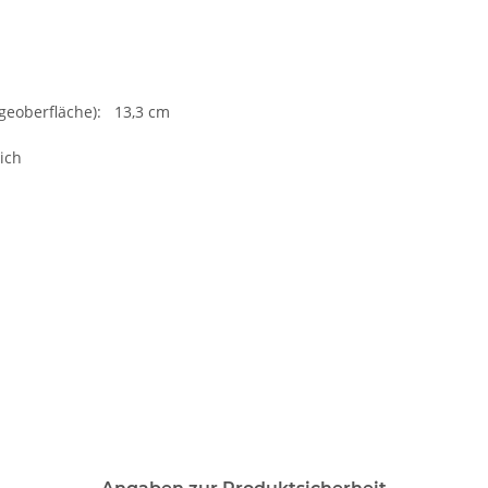
eoberfläche): 13,3 cm
ich