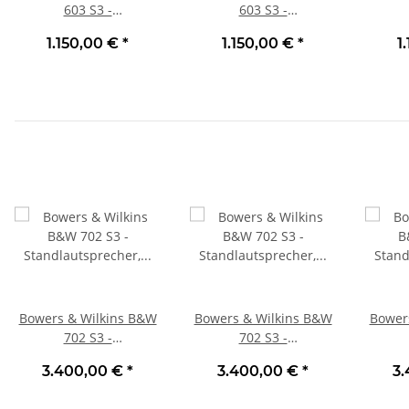
603 S3 -
603 S3 -
Standlautsprecher,
Standlautsprecher,
Stan
1.150,00 €
*
1.150,00 €
*
1
Stück | Neu
Stück | Neu Eiche
Stück
Bowers & Wilkins B&W
Bowers & Wilkins B&W
Bower
702 S3 -
702 S3 -
Standlautsprecher,
Standlautsprecher,
Stan
3.400,00 €
*
3.400,00 €
*
3
Stück
Stück Glanzschwarz |
Stüc
Neu