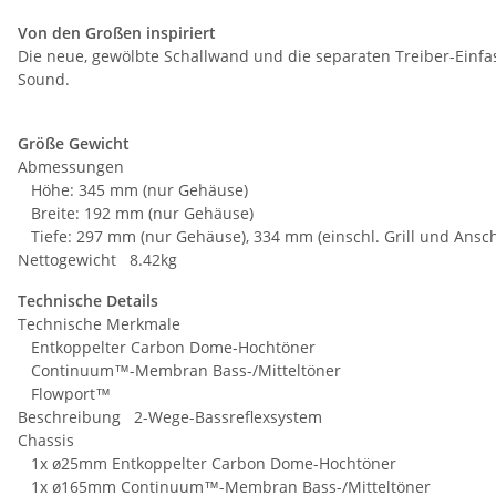
Von den Großen inspiriert
Die neue, gewölbte Schallwand und die separaten Treiber-Einf
Sound.
Größe Gewicht
Abmessungen
Höhe: 345 mm (nur Gehäuse)
Breite: 192 mm (nur Gehäuse)
Tiefe: 297 mm (nur Gehäuse), 334 mm (einschl. Grill und Ansch
Nettogewicht 8.42kg
Technische Details
Technische Merkmale
Entkoppelter Carbon Dome-Hochtöner
Continuum™-Membran Bass-/Mitteltöner
Flowport™
Beschreibung 2-Wege-Bassreflexsystem
Chassis
1x ø25mm Entkoppelter Carbon Dome-Hochtöner
1x ø165mm Continuum™-Membran Bass-/Mitteltöner