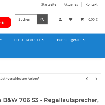
Startseite
Aktuelles
Kontakt
0,00 €
is
++ HOT DEALS ++
Haushaltsgeräte
Stück *verschiedene Farben*
s B&W 706 S3 - Regallautsprecher,