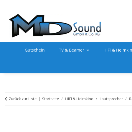
Gutschein
TV & Beamer
HiFi & Heimki
Zurück zur Liste
Startseite
HiFi & Heimkino
Lautsprecher
R