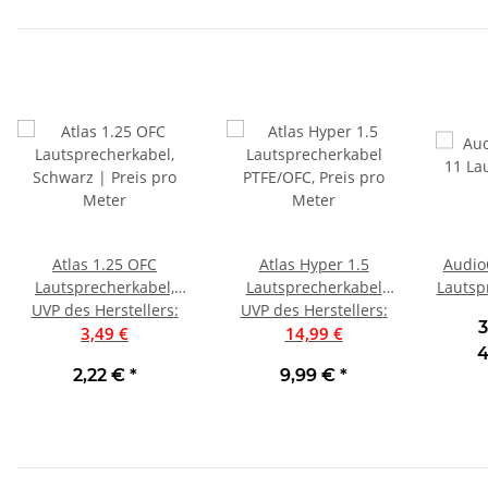
Atlas 1.25 OFC
Atlas Hyper 1.5
Audio
Lautsprecherkabel,
Lautsprecherkabel
Lautsp
UVP des Herstellers
Schwarz | Preis pro
:
UVP des Herstellers
PTFE/OFC, Preis pro
:
3
3,49 €
Meter
14,99 €
Meter
4
2,22 €
*
9,99 €
*