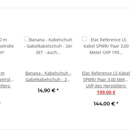
0 m
Banana - Kabelschuh -
Elac Reference LS Kabel
elrolle
Gabelkabelschuh - 2er
SPWR/ Paar 3,00 Meter
llers
m²
:
SET - auch passend für
UVP des Herstellers
UVP 199 € | Neu
:
14,90 €
*
Belkin Pure AV
199,00 €
*
144,00 €
*