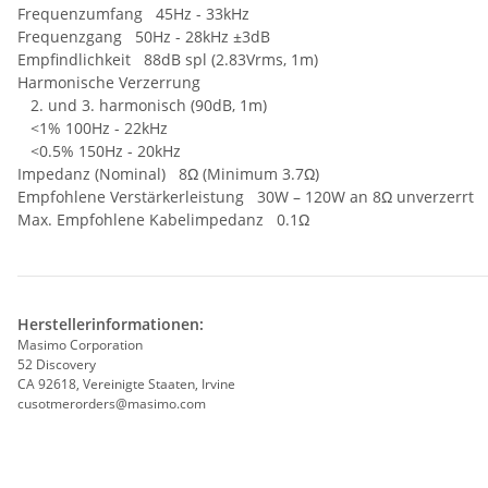
Frequenzumfang 45Hz - 33kHz
Frequenzgang 50Hz - 28kHz ±3dB
Empfindlichkeit 88dB spl (2.83Vrms, 1m)
Harmonische Verzerrung
2. und 3. harmonisch (90dB, 1m)
<1% 100Hz - 22kHz
<0.5% 150Hz - 20kHz
Impedanz (Nominal) 8Ω (Minimum 3.7Ω)
Empfohlene Verstärkerleistung 30W – 120W an 8Ω unverzerrt
Max. Empfohlene Kabelimpedanz 0.1Ω
Herstellerinformationen:
Masimo Corporation
52 Discovery
CA 92618, Vereinigte Staaten, Irvine
cusotmerorders@masimo.com