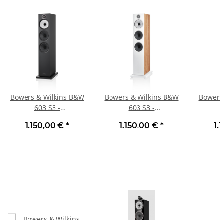
Bowers & Wilkins B&W
Bowers & Wilkins B&W
Bower
603 S3 -
603 S3 -
Standlautsprecher,
Standlautsprecher,
Stan
1.150,00 €
*
1.150,00 €
*
1
Stück | Neu
Stück | Neu Eiche
Stück