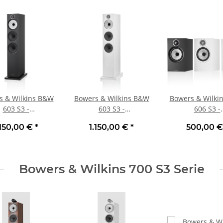
s & Wilkins B&W
Bowers & Wilkins B&W
Bowers & Wilki
603 S3 -
603 S3 -
606 S3 -
dlautsprecher,
Standlautsprecher,
Regallautspre
.150,00 €
*
1.150,00 €
*
500,00 
 | Neu Schwarz
Stück | Neu Weiß
Stück | N
Bowers & Wilkins 700 S3 Serie