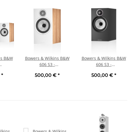
ns B&W
Bowers & Wilkins B&W
Bowers & Wilkins B&W
606 S3 -
606 S3 -
cher,
Regallautsprecher,
Regallautsprecher,
€
*
500,00 €
*
500,00 €
*
eu
Stück | Neu Eiche
Stück | Neu Schwarz