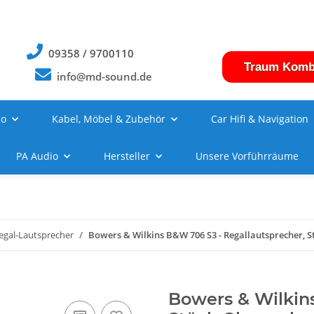
09358 / 9700110
Traum Komb
info@md-sound.de
no
Kabel, Möbel & Zubehör
Car Hifi & Navigation
PA Audio
Hersteller
Unsere Vorführräume
egal-Lautsprecher
Bowers & Wilkins B&W 706 S3 - Regallautsprecher, 
Bowers & Wilkin