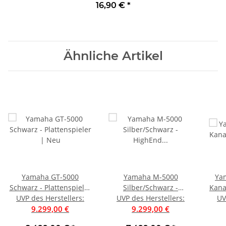
16,90 €
*
verkupfertem Aluminium
Ähnliche Artikel
Yamaha GT-5000
Yamaha M-5000
Yam
Schwarz - Plattenspieler
Silber/Schwarz -
Kana
UVP des Herstellers
| Neu
:
UVP des Herstellers
HighEnd
:
UV
9.299,00 €
Endverstärker/Endstufe
9.299,00 €
| Auspackware, sehr gut