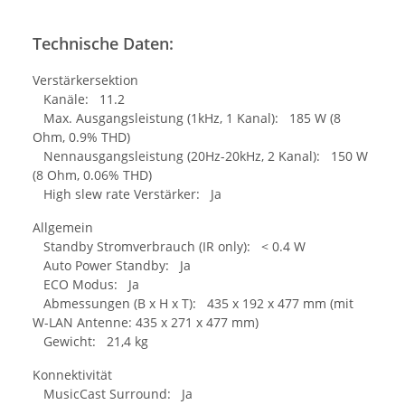
Technische Daten:
Verstärkersektion
Kanäle: 11.2
Max. Ausgangsleistung (1kHz, 1 Kanal): 185 W (8
Ohm, 0.9% THD)
Nennausgangsleistung (20Hz-20kHz, 2 Kanal): 150 W
(8 Ohm, 0.06% THD)
High slew rate Verstärker: Ja
Allgemein
Standby Stromverbrauch (IR only): < 0.4 W
Auto Power Standby: Ja
ECO Modus: Ja
Abmessungen (B x H x T): 435 x 192 x 477 mm (mit
W-LAN Antenne: 435 x 271 x 477 mm)
Gewicht: 21,4 kg
Konnektivität
MusicCast Surround: Ja