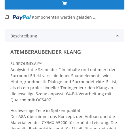
oading...
Komponenten werden geladen ...
Beschreibung
ATEMBERAUBENDER KLANG
SURROUND:AI™
Analysiert die Szene der Filminhalte und optimiert den
Surround-Effekt verschiedener Soundelemente wie
Hintergrundmusik, Dialoge und Surroundeffekte. Es ist,
als ob ein professioneller Toningenieur den Klang an
die jeweilige Szene anpasst. 64-Bit-Verarbeitung mit
Qualcomm® QCS407.
Hochwertige Teile in Spitzenqualität
Der A8A übernimmt das Konzept, den Aufbau und die
Materialien des CX/MX-A5200 für erhöhte Leistung. Die
doppelte Bodenplatte sorgt für Stabilität und reduziert