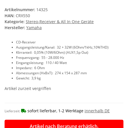
Artikelnummer:
14325
HAN:
CRX550
Kategorie:
Stereo-Receiver & All In One Geräte
Hersteller:
Yamaha
CD-Receiver
Ausgangsleistung/Kanal: 32 + 32W (6Ohm/1kHz,10%THD)
Klirranteil: 0,05% (10W/6Ohm) (AUX1,Sp Out)
Frequenzgang: 55 - 28.000 Hz
Eingangsleistung: 110 / 40 Watt
Impedanz: 6 Ohm
Abmessungen (HxBxT): 274 x 154 x 287 mm
Gewicht: 3,9 kg
Artikel zurzeit vergriffen
sofort lieferbar, 1-2 Werktage
innerhalb DE
Lieferzeit:
Artikel nach Beratung erhätlich,