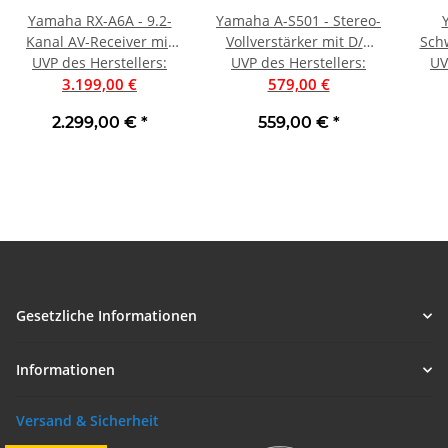
Yamaha RX-A6A - 9.2-
Yamaha A-S501 - Stereo-
Kanal AV-Receiver mit
Vollverstärker mit D/A
Schw
185 Watt pro Kanal |
UVP des Herstellers
:
Wandler Schwarz | Neu
UVP des Herstellers
:
Syst
UV
3.199,00 €
Neu
579,00 €
| Au
2.299,00 €
*
559,00 €
*
Gesetzliche Informationen
Informationen
Versand & Sicherheit