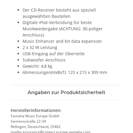
Der CD-Receiver besteht aus speziell
ausgewählten Bauteilen
Digitale iPod-Verbindung für beste
Musikwiedergabe (ACHTUNG: 30-poliger
Anschluss)
Music Enhancer and bit data expansion
2 x 32 W Leistung
USB-Eingang auf der Oberseite
Subwoofer-Anschluss
Gewicht: 4,8 kg
Abmessungen(HxBxT): 125 x 215 x 309 mm
Angaben zur Produktsicherheit
Herstellerinformationen:
Yamaha Music Europe GmbH
Siemensstraße 22-34
Rellingen, Deutschland, 25462
quality.assurance@contact.europe.yamaha.com