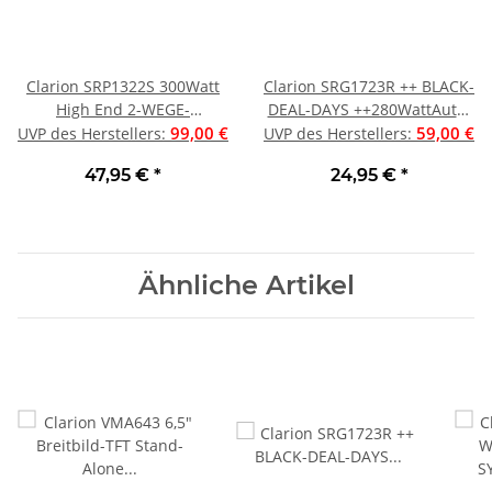
Clarion SRP1322S 300Watt
Clarion SRG1723R ++ BLACK-
High End 2-WEGE-
DEAL-DAYS ++280WattAuto-
Lautsprechersystem Compo
99,00 €
Lautsprecher PKW 16,5cm
59,00 €
UVP des Herstellers
:
UVP des Herstellers
:
UVP war 99 € | Neu
Coax 280 WATT PAAR UVP
47,95 €
*
24,95 €
*
war 59 € | Neu
Ähnliche Artikel