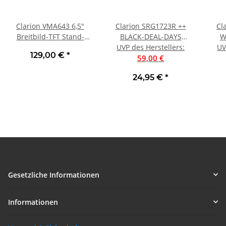
Clarion VMA643 6,5"
Clarion SRG1723R ++
Cl
Breitbild-TFT Stand-
BLACK-DEAL-DAYS
W
Alone Monitor
UVP des Herstellers
++280WattAuto-
:
SYS
UV
129,00 €
*
Wohnmobil Wohnwagen
Lautsprecher PKW
59,00 €
PA
16,5cm Coax 280 WATT
24,95 €
*
PAAR UVP war 59 € |
Neu
Gesetzliche Informationen
Informationen