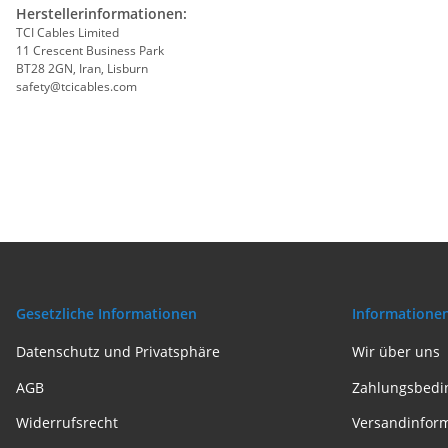
Herstellerinformationen:
TCI Cables Limited
11 Crescent Business Park
BT28 2GN, Iran, Lisburn
safety@tcicables.com
Gesetzliche Informationen
Informatione
Datenschutz und Privatsphäre
Wir über uns
AGB
Zahlungsbedi
Widerrufsrecht
Versandinfor