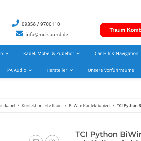
09358 / 9700110
Traum Komb
info@md-sound.de
no
Kabel, Möbel & Zubehör
Car Hifi & Navigation
PA Audio
Hersteller
Unsere Vorführräume
herkabel
Konfektionierte Kabel
Bi-Wire Konfektioniert
TCI Python B
TCI Python BiWi