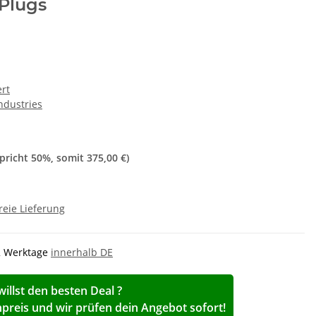
 Plugs
ert
Industries
spricht
50%
, somit
375,00 €
)
reie Lieferung
-2 Werktage
innerhalb DE
willst den besten Deal ?
reis und wir prüfen dein Angebot sofort!