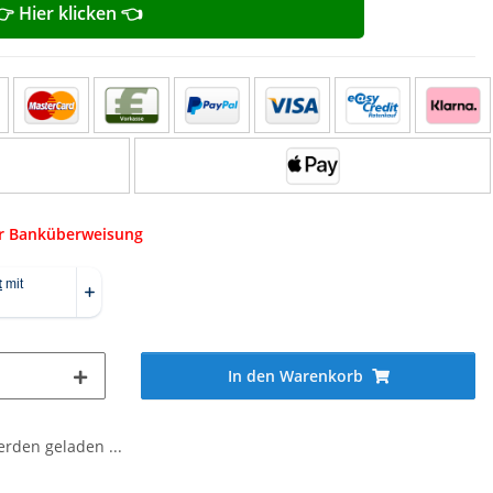
👉 Hier klicken 👈
er Banküberweisung
In den Warenkorb
den geladen ...