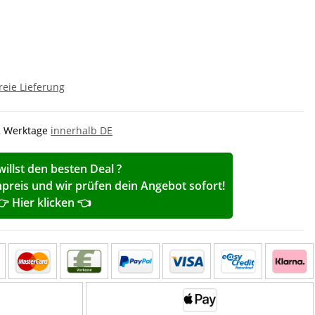
reie Lieferung
-2 Werktage
innerhalb DE
willst den besten Deal ?
reis und wir prüfen dein Angebot sofort!
👉 Hier klicken 👈