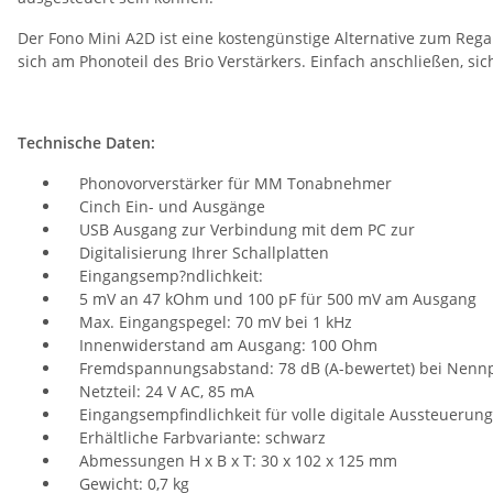
Der Fono Mini A2D ist eine kostengünstige Alternative zum Reg
sich am Phonoteil des Brio Verstärkers. Einfach anschließen, s
Technische Daten:
Phonovorverstärker für MM Tonabnehmer
Cinch Ein- und Ausgänge
USB Ausgang zur Verbindung mit dem PC zur
Digitalisierung Ihrer Schallplatten
Eingangsemp?ndlichkeit:
5 mV an 47 kOhm und 100 pF für 500 mV am Ausgang
Max. Eingangspegel: 70 mV bei 1 kHz
Innenwiderstand am Ausgang: 100 Ohm
Fremdspannungsabstand: 78 dB (A-bewertet) bei Nenn
Netzteil: 24 V AC, 85 mA
Eingangsempfindlichkeit für volle digitale Aussteuerung
Erhältliche Farbvariante: schwarz
Abmessungen H x B x T: 30 x 102 x 125 mm
Gewicht: 0,7 kg