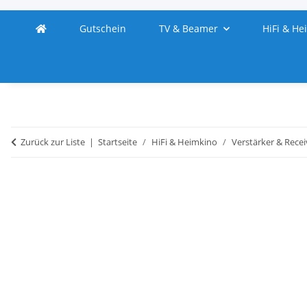
Gutschein
TV & Beamer
HiFi & He
Zurück zur Liste
Startseite
HiFi & Heimkino
Verstärker & Recei