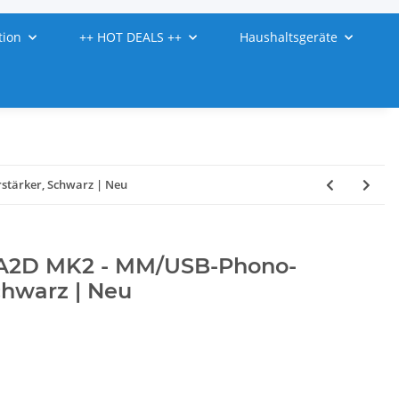
tion
++ HOT DEALS ++
Haushaltsgeräte
tärker, Schwarz | Neu
 A2D MK2 - MM/USB-Phono-
chwarz | Neu