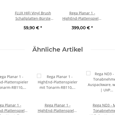
FLUX HIFI Vinyl Brush
Rega Planar 1 -
Schallplatten-Bürste
HighEnd-Plattenspieler
Karbon-Spezialsamt
mit Tonarm-RB110,
59,90 €
*
399,00 €
*
TOP | Neu
Schwarz Matt | Neu
Ähnliche Artikel
ga Planar 1 -
Rega Planar 1 -
Rega ND3 - 
d-Plattenspieler
HighEnd-Plattenspieler
Tonabnehme