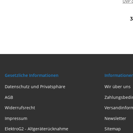
UVP d
mit 
W
Auspa
3
Gesetzliche Informationen
Informatione
Datenschutz und Privatsphäre
Wir über uns
AGB
Zahlungsbedi
Widerrufsrecht
Versandinfor
Impressum
Newsletter
ElektroG2 - Altgeräterücknahme
Sitemap