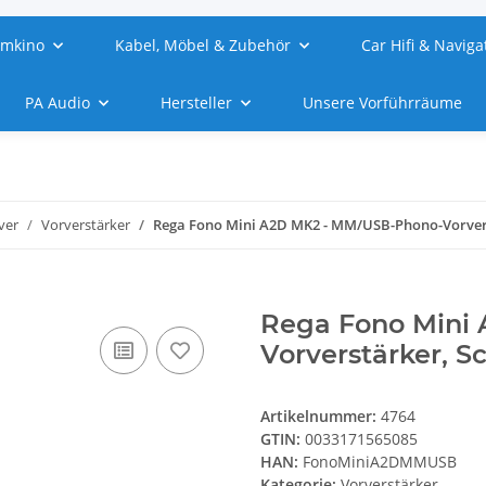
imkino
Kabel, Möbel & Zubehör
Car Hifi & Naviga
PA Audio
Hersteller
Unsere Vorführräume
ver
Vorverstärker
Rega Fono Mini A2D MK2 - MM/USB-Phono-Vorvers
Rega Fono Mini
Vorverstärker, S
Artikelnummer:
4764
GTIN:
0033171565085
HAN:
FonoMiniA2DMMUSB
Kategorie:
Vorverstärker