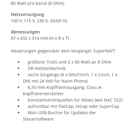
80 Watt pro Kanal (8 Ohm)
Netzversorgung
100 V, 115 V, 230 V; 50/60 Hz
Abmessungen
87 x 432 x 314 mm (H x B x T)
Neuerungen gegenüber dem Vorgänger SuperNAIT:
größerer Trafo und 2 x 80 Watt an 8 Ohm
DR-Netzteiltechnik
sechs Eingänge (4 x DIN/Cinch, 1 x Cinch, 1 x
DIN mit 24 Volt für Naim-Phono)
6,35-mm-Kopfhörerausgang, Class-A-
Kopfhörerverstärker
Konstantstromquellen für Relais (wie NAC 552)
aufrüstbar mit FlatCap, HiCap oder SuperCap
Mini-USB-Buchse für Updates der
Steuersoftware