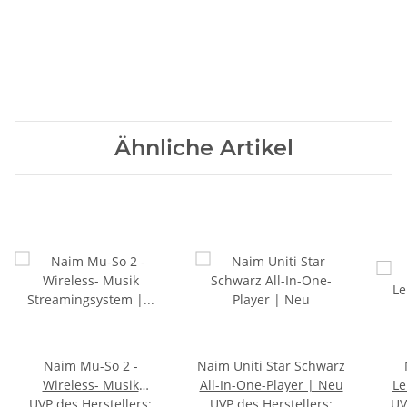
Ähnliche Artikel
Naim Mu-So 2 -
Naim Uniti Star Schwarz
Wireless- Musik
All-In-One-Player | Neu
Le
UVP des Herstellers
Streamingsystem |
:
UVP des Herstellers
:
UV