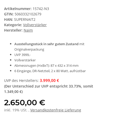
Artikelnummer:
15742-N3
GTIN:
5060332102679
HAN:
SUPERNAIT2
Kategorie:
Vollverstärker
Hersteller:
Naim
Ausstellungsstück in sehr gutem Zustand
mit
Originalverpackung
UVP 3999,-
Vollverstärker
Abmessnugen (HxBxT): 87 x 432 x 314 mm
6 Eingänge, DR-Netzteil, 2 x 80 Watt, aufrüstbar
3.999,00 €
UVP des Herstellers
:
(Der Unterschied zur UVP entspricht
33.73%
, somit
1.349,00 €
)
2.650,00 €
inkl. 19% USt. ,
Versandkostenfreie Lieferung