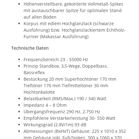
Höhenverstellbare, gekonterte Vollmetall-Spikes
mit austauschbarer Spitze für optimalen Stand
auf allen Böden
Korpus mit edlem Hochglanzlack (schwarze
Ausführung) bzw. Hochglanzlackiertem Echtholz-
Furnier (Makassar Ausführung)
Technische Daten
Frequenzbereich 23 - 55000 Hz
Prinzip Standbox, 3,5-Wege, Doppelbass,
Bassreflex
Bestückung 20 mm Superhochtöner 170 mm
Tieftöner 170 mm Tiefmitteltöner 30 mm
Hochtonkalotte
Belastbarkeit (RMS/Max.) 190 / 340 Watt
Impedanz 4 – 8 Ohm
Übergangsfrequenz 290 Hz, 2.750 Hz
Empfohlene Verstärkerleistung 30- 550 Watt
Wirkungsgrad (2.8V/1m) 93 dB
Abmessungen (BxHxT) Gehäuse: 225 x 1010 x 352
mm Gehäuse inkl. Fuß/Spikes: 300 x 1060 x 370