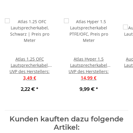
Atlas 1.25 OFC
Atlas Hyper 1.5
Aud
Lautsprecherkabel,
Lautsprecherkabel
Laut
UVP des Herstellers
Schwarz | Preis pro
:
UVP des Herstellers
PTFE/OFC, Preis pro
:
3,49 €
Meter
14,99 €
Meter
2,22 €
*
9,99 €
*
Kunden kauften dazu folgende
Artikel: