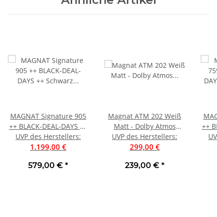
MAGNAT Signature 905
Magnat ATM 202 Weiß
MAG
++ BLACK-DEAL-DAYS ++
Matt - Dolby Atmos
++ B
Schwarz Pianolack Stück
UVP des Herstellers
:
Zusatzlautsprecher, Paar
UVP des Herstellers
:
(TOP
UV
1.199,00 €
| Neu
| Auspackware, wie neu
299,00 €
UVP 
579,00 €
*
239,00 €
*