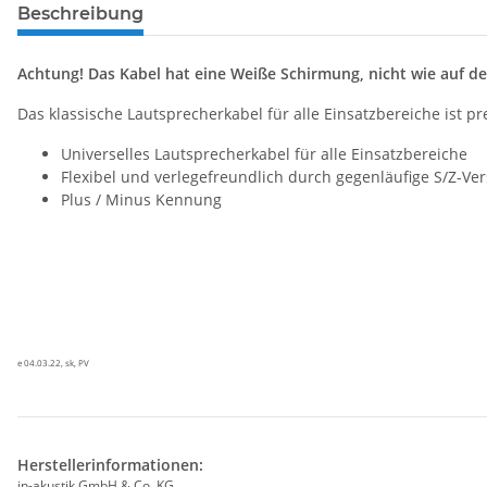
Beschreibung
Achtung! Das Kabel hat eine Weiße Schirmung, nicht wie auf de
Das klassische Lautsprecherkabel für alle Einsatzbereiche ist p
Universelles Lautsprecherkabel für alle Einsatzbereiche
Flexibel und verlegefreundlich durch gegenläufige S/Z-Ver
Plus / Minus Kennung
e 04.03.22, sk, PV
Herstellerinformationen:
in-akustik GmbH & Co. KG