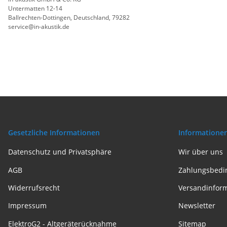
Untermatten 12-14
Ballrechten-Dottingen, Deutschland, 79282
service@in-akustik.de
Gesetzliche Informationen
Informatione
Datenschutz und Privatsphäre
Wir über uns
AGB
Zahlungsbedi
Widerrufsrecht
Versandinfor
Impressum
Newsletter
ElektroG2 - Altgeräterücknahme
Sitemap