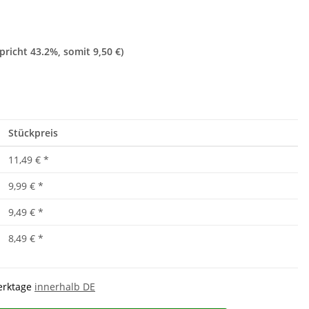
spricht
43.2%
, somit
9,50 €
)
Stückpreis
11,49 €
*
9,99 €
*
9,49 €
*
8,49 €
*
Werktage
innerhalb DE