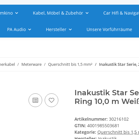
imkino
Kabel, Möbel & Zubehör
Car Hifi & Naviga
PA Audio
Hersteller
Unsere Vorführräume
herkabel
Meterware
Querschnitt bis 1,5 mm²
Inakustik Star Serie
Inakustik Star S
Ring 10,0 m Wei
Artikelnummer:
30216102
GTIN:
4001985503681
Kategorie:
Querschnitt bis 1,5
Hersteller:
Inakustik