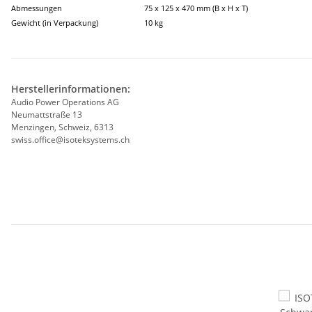
Abmessungen
75 x 125 x 470 mm (B x H x T)
Gewicht (in Verpackung)
10 kg
Herstellerinformationen:
Audio Power Operations AG
Neumattstraße 13
Menzingen, Schweiz, 6313
swiss.office@isoteksystems.ch