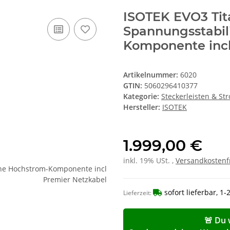
ISOTEK EVO3 Tita
Spannungsstabili
Komponente incl
Artikelnummer:
6020
GTIN:
5060296410377
Kategorie:
Steckerleisten & Str
Hersteller:
ISOTEK
1.999,00 €
inkl. 19% USt. ,
Versandkostenf
sofort lieferbar, 1
Lieferzeit:
🚨 Du 