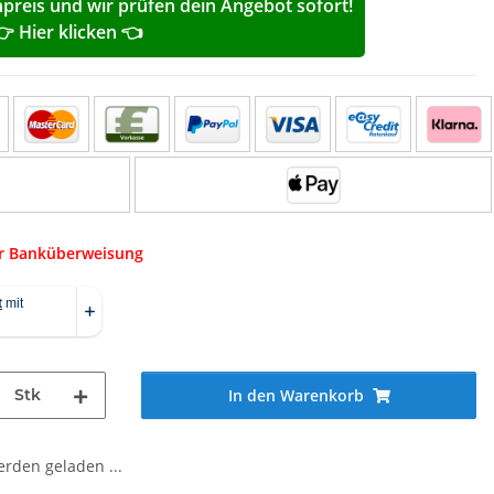
reis und wir prüfen dein Angebot sofort!
👉 Hier klicken 👈
er Banküberweisung
Stk
In den Warenkorb
den geladen ...