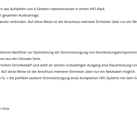
 das Aufstellen von 6 Geräten nebeneinander in einem HiFi-Rack.
er gesamten Audioanlage.
nander verbinden. Auf diese Weise ist der Anschluss mehrerer Einheiten über nur ein Ne
chstrom-Netzfilter zur Optimierung der Stromversorgung von Hochleistungskomponente
is aus der Ultimate Serie.
ohen Strombedarf und stellt an seinem rückwärtigen Ausgang eine Dauerleistung von b
 Auf diese Weise ist der Anschluss mehrerer Einheiten über nur ein Netzkabel möglich.
n fu¨r die perfekte saubere Stromversorgung eines kompletten HiFi-Systems mit dem 
an One