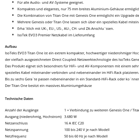
Für alle Audio- und AV-Systeme geeignet.
Kompaktes und elegantes, nur 75 mm breites Aluminium-Gehäuse ermöglicht
Die Kombination von Titan One mit Genesis One ermöglicht ein Upgrade d
Mehrere Genesis oder Titan One lassen sich über ein spezielles Kabel mitei
Erha¨ltlich mit UK-, EU-, US-, AU-, CH- und ZA-Anschlu¨ssen.
IsoTek EVO3 Premier Netzkabel im Lieferumfang
Aufbau
IsoTeks EVO3 Titan One ist ein extrem kompakter, hochwertiger niederohmiger Ho
der vielfach ausgezeichneten Direct Coupled-Netzwerktechnologie des IsoTeks Genes
Das Produkt eignet sich besondners für HiFi- und AV-Komponenten mit einem sehr h
spezielles Kabel miteinander verbinden und nebeneinander im HiFi-Rack platzieren.
Bis zu sechs Gera¨te passen nebeneinander in ein Standard-HiFi-Rack oder ko¨nne
Der Titan One besitzt ein massives Aluminiumgehäuse
Technische Daten
Anzahl der Ausgänge
1 + Verbindung zu weiteren Genesis One / Tit
Ausgang (niederohmig, Hochstrom)
3.680 W
Netzanschluss
16 A IEC C20
Netzspannung
100 bis 240 V je nach Modell
Netzfrequenz
50 bis 60 Hz je nach Modell