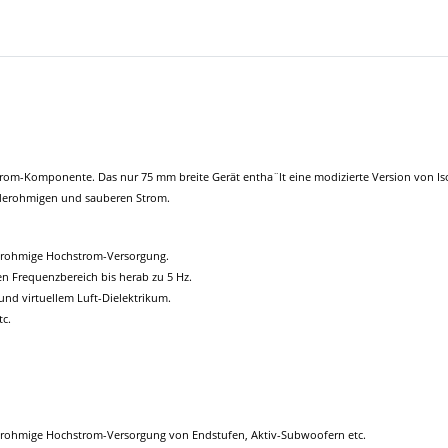
rom-Komponente. Das nur 75 mm breite Gerät entha¨lt eine modizierte Version von Iso
iederohmigen und sauberen Strom.
ederohmige Hochstrom-Versorgung.
n Frequenzbereich bis herab zu 5 Hz.
nd virtuellem Luft-Dielektrikum.
tc.
ederohmige Hochstrom-Versorgung von Endstufen, Aktiv-Subwoofern etc.