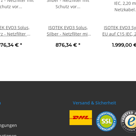
EK EVO3 Solus,
ISOTEK EVO3 Solus,
ISOTEK EVO3 Sy
 - Netzfilter mit
Silber - Netzfilter mit
EU auf C15 IEC, 
 vor Stromstößen
Schutz vor Stromstößen
Netzkabel 
876,34 €
*
876,34 €
*
1.999,00 
pannungsspitzen
und Spannungsspitzen
integriert
Elektronikscha
n
Versand & Sicherheit
ngungen
mationen