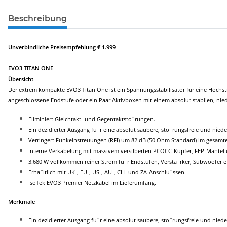
Beschreibung
Unverbindliche Preisempfehlung € 1.999
EVO3 TITAN ONE
Übersicht
Der extrem kompakte EVO3 Titan One ist ein Spannungsstabilisator für eine Hochst
angeschlossene Endstufe oder ein Paar Aktivboxen mit einem absolut stabilen, n
Eliminiert Gleichtakt- und Gegentaktsto¨rungen.
Ein dezidierter Ausgang fu¨r eine absolut saubere, sto¨rungsfreie und ni
Verringert Funkeinstreuungen (RFI) um 82 dB (50 Ohm Standard) im gesamte
Interne Verkabelung mit massivem versilberten PCOCC-Kupfer, FEP-Mantel u
3.680 W vollkommen reiner Strom fu¨r Endstufen, Versta¨rker, Subwoofer e
Erha¨ltlich mit UK-, EU-, US-, AU-, CH- und ZA-Anschlu¨ssen.
IsoTek EVO3 Premier Netzkabel im Lieferumfang.
Merkmale
Ein dezidierter Ausgang fu¨r eine absolut saubere, sto¨rungsfreie und ni