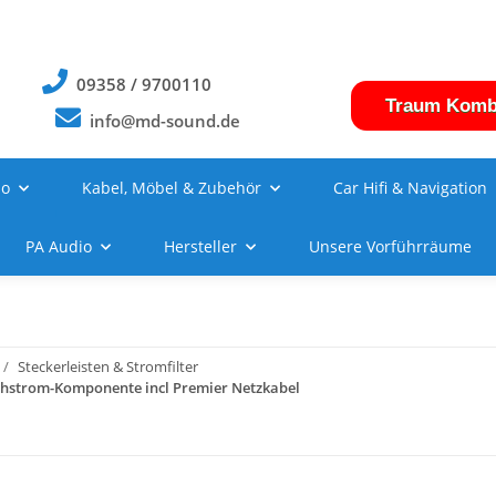
09358 / 9700110
Traum Komb
info@md-sound.de
no
Kabel, Möbel & Zubehör
Car Hifi & Navigation
PA Audio
Hersteller
Unsere Vorführräume
Steckerleisten & Stromfilter
Hochstrom-Komponente incl Premier Netzkabel