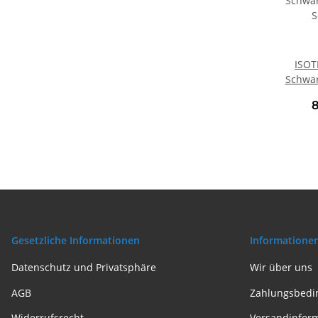
ISOT
Schwarz
Schutz
und S
Gesetzliche Informationen
Informatione
Datenschutz und Privatsphäre
Wir über uns
AGB
Zahlungsbedi
Widerrufsrecht
Versandinfor