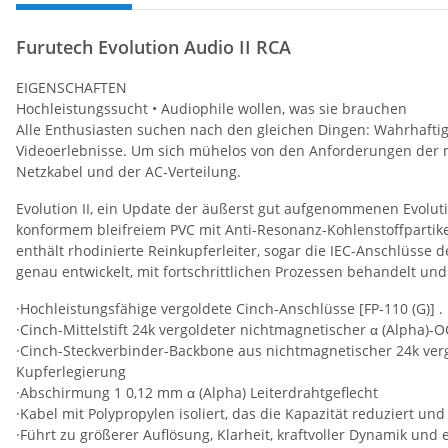
Furutech Evolution Audio II RCA
EIGENSCHAFTEN
Hochleistungssucht • Audiophile wollen, was sie brauchen
Alle Enthusiasten suchen nach den gleichen Dingen: Wahrhaftig
Videoerlebnisse. Um sich mühelos von den Anforderungen der mo
Netzkabel und der AC-Verteilung.
Evolution II, ein Update der äußerst gut aufgenommenen Evolut
konformem bleifreiem PVC mit Anti-Resonanz-Kohlenstoffpartike
enthält rhodinierte Reinkupferleiter, sogar die IEC-Anschlüsse 
genau entwickelt, mit fortschrittlichen Prozessen behandelt u
·Hochleistungsfähige vergoldete Cinch-Anschlüsse [FP-110 (G)] .
·Cinch-Mittelstift 24k vergoldeter nichtmagnetischer α (Alpha)-O
·Cinch-Steckverbinder-Backbone aus nichtmagnetischer 24k ver
Kupferlegierung
·Abschirmung 1 0,12 mm α (Alpha) Leiterdrahtgeflecht
·Kabel mit Polypropylen isoliert, das die Kapazität reduziert un
·Führt zu größerer Auflösung, Klarheit, kraftvoller Dynamik und