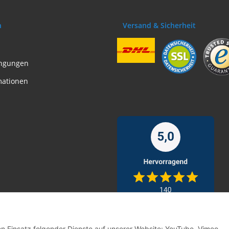
n
Versand & Sicherheit
ngungen
mationen
den Einsatz folgender Dienste auf unserer Website: YouTube, Vimeo,