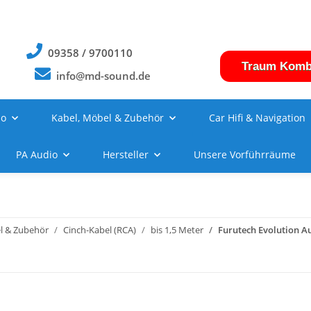
09358 / 9700110
Traum Komb
info@md-sound.de
no
Kabel, Möbel & Zubehör
Car Hifi & Navigation
PA Audio
Hersteller
Unsere Vorführräume
l & Zubehör
Cinch-Kabel (RCA)
bis 1,5 Meter
Furutech Evolution A