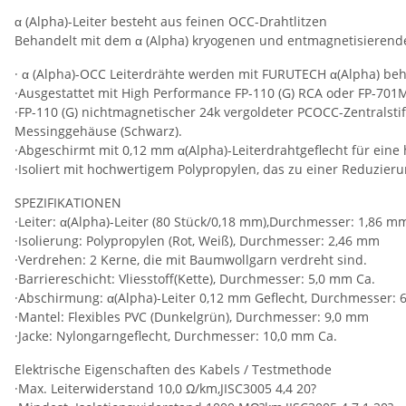
α (Alpha)-Leiter besteht aus feinen OCC-Drahtlitzen
Behandelt mit dem α (Alpha) kryogenen und entmagnetisierend
· α (Alpha)-OCC Leiterdrähte werden mit FURUTECH α(Alpha) be
·Ausgestattet mit High Performance FP-110 (G) RCA oder FP-701
·FP-110 (G) nichtmagnetischer 24k vergoldeter PCOCC-Zentralst
Messinggehäuse (Schwarz).
·Abgeschirmt mit 0,12 mm α(Alpha)-Leiterdrahtgeflecht für eine
·Isoliert mit hochwertigem Polypropylen, das zu einer Reduzieru
SPEZIFIKATIONEN
·Leiter: α(Alpha)-Leiter (80 Stück/0,18 mm),Durchmesser: 1,86 m
·Isolierung: Polypropylen (Rot, Weiß), Durchmesser: 2,46 mm
·Verdrehen: 2 Kerne, die mit Baumwollgarn verdreht sind.
·Barriereschicht: Vliesstoff(Kette), Durchmesser: 5,0 mm Ca.
·Abschirmung: α(Alpha)-Leiter 0,12 mm Geflecht, Durchmesser: 
·Mantel: Flexibles PVC (Dunkelgrün), Durchmesser: 9,0 mm
·Jacke: Nylongarngeflecht, Durchmesser: 10,0 mm Ca.
Elektrische Eigenschaften des Kabels / Testmethode
·Max. Leiterwiderstand 10,0 Ω/km,JISC3005 4,4 20?