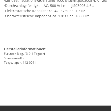
·Mindest. Isolationswiderstand 1000 MΩ?km,JISC3005 4.7.1 20?
·Durchschlagsfestigkeit AC. 500 V/1 min.,JISC3005 4.6 a
·Elektrostatische Kapazität ca. 42 PF/m, bei 1 KHz
·Charakteristische Impedanz ca. 120 Ω, bei 100 KHz
Herstellerinformationen:
Furutech Bldg., '3-9-1 Togoshi
Shinagawa-Ku
Tokyo, Japan, 142-0041