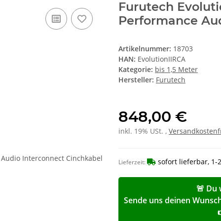
Furutech Evoluti
Performance Aud
Artikelnummer:
18703
HAN:
EvolutionIIRCA
Kategorie:
bis 1,5 Meter
Hersteller:
Furutech
848,00 €
inkl. 19% USt. ,
Versandkostenf
sofort lieferbar, 1
Lieferzeit:
🚨 Du 
Sende uns deinen Wunschp