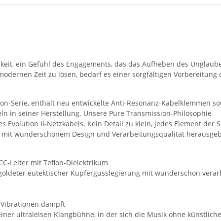
keit, ein Gefühl des Engagements, das das Aufheben des Unglaube
dernen Zeit zu lösen, bedarf es einer sorgfältigen Vorbereitung
ion-Serie, enthält neu entwickelte Anti-Resonanz-Kabelklemmen sow
ln in seiner Herstellung. Unsere Pure Transmission-Philosophie
des Evolution II-Netzkabels. Kein Detail zu klein, jedes Element d
nd mit wunderschönem Design und Verarbeitungsqualität herausgeb
CC-Leiter mit Teflon-Dielektrikum
goldeter eutektischer Kupfergusslegierung mit wunderschön verar
d Vibrationen dämpft
 einer ultraleisen Klangbühne, in der sich die Musik ohne künstlic