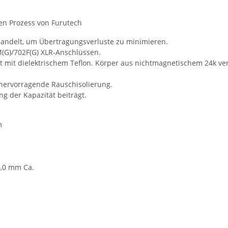
en Prozess von Furutech
handelt, um Übertragungsverluste zu minimieren.
M(G)/702F(G) XLR-Anschlüssen.
ift mit dielektrischem Teflon. Körper aus nichtmagnetischem 24k 
 hervorragende Rauschisolierung.
ng der Kapazität beiträgt.
m
6,0 mm Ca.