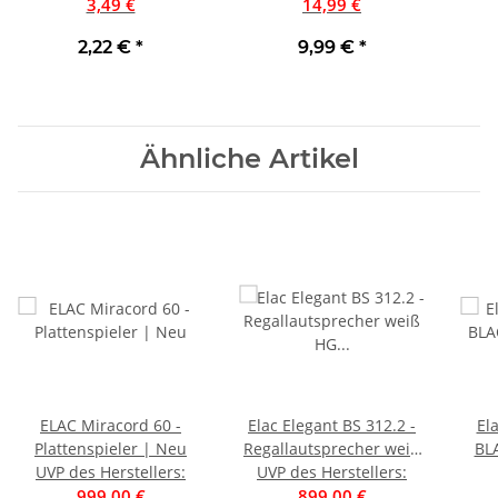
3,49 €
Meter
14,99 €
Meter
2,22 €
*
9,99 €
*
Ähnliche Artikel
ELAC Miracord 60 -
Elac Elegant BS 312.2 -
El
Plattenspieler | Neu
Regallautsprecher weiß
BL
UVP des Herstellers
:
UVP des Herstellers
HG Stück |
:
Stan
999,00 €
Auspackware, wie neu
899,00 €