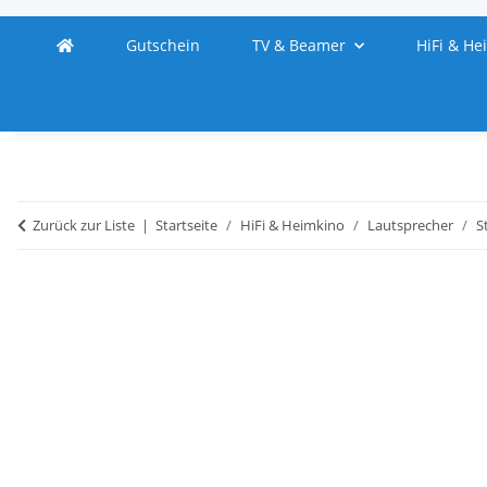
Gutschein
TV & Beamer
HiFi & He
Zurück zur Liste
Startseite
HiFi & Heimkino
Lautsprecher
S