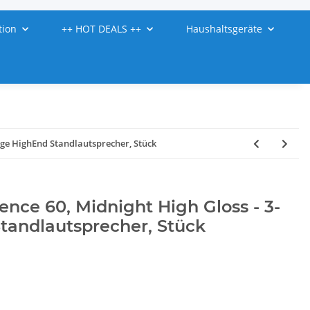
tion
++ HOT DEALS ++
Haushaltsgeräte
ege HighEnd Standlautsprecher, Stück
nce 60, Midnight High Gloss - 3-
andlautsprecher, Stück