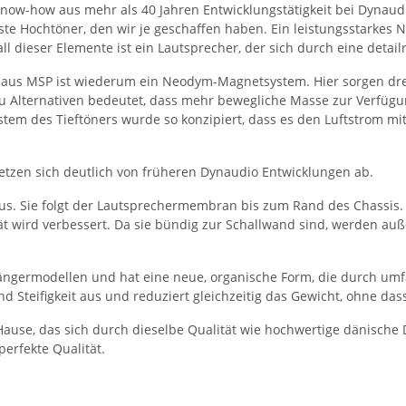
now-how aus mehr als 40 Jahren Entwicklungstätigkeit bei Dynaud
este Hochtöner, den wir je geschaffen haben. Ein leistungsstarke
dieser Elemente ist ein Lautsprecher, der sich durch eine detail
s MSP ist wiederum ein Neodym-Magnetsystem. Hier sorgen dreilag
 Alternativen bedeutet, dass mehr bewegliche Masse zur Verfügung 
stem des Tieftöners wurde so konzipiert, dass es den Luftstrom mi
setzen sich deutlich von früheren Dynaudio Entwicklungen ab.
us. Sie folgt der Lautsprechermembran bis zum Rand des Chassis. 
ität wird verbessert. Da sie bündig zur Schallwand sind, werde
orgängermodellen und hat eine neue, organische Form, die durch um
d Steifigkeit aus und reduziert gleichzeitig das Gewicht, ohne dass
use, das sich durch dieselbe Qualität wie hochwertige dänische D
erfekte Qualität.