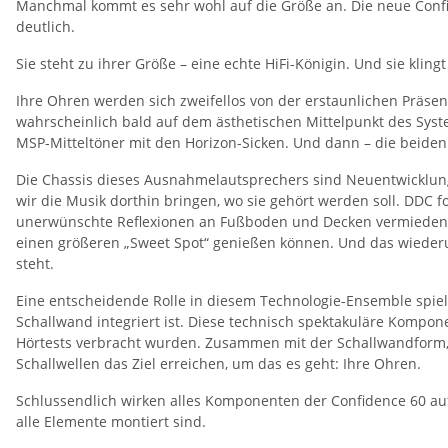
Manchmal kommt es sehr wohl auf die Größe an. Die neue Confid
deutlich.
Sie steht zu ihrer Größe – eine echte HiFi-Königin. Und sie kling
Ihre Ohren werden sich zweifellos von der erstaunlichen Präsen
wahrscheinlich bald auf dem ästhetischen Mittelpunkt des Sy
MSP-Mitteltöner mit den Horizon-Sicken. Und dann – die beid
Die Chassis dieses Ausnahmelautsprechers sind Neuentwicklunge
wir die Musik dorthin bringen, wo sie gehört werden soll. DDC 
unerwünschte Reflexionen an Fußboden und Decken vermieden. Gl
einen größeren „Sweet Spot“ genießen können. Und das wieder
steht.
Eine entscheidende Rolle in diesem Technologie-Ensemble spielt
Schallwand integriert ist. Diese technisch spektakuläre Kompo
Hörtests verbracht wurden. Zusammen mit der Schallwandform, d
Schallwellen das Ziel erreichen, um das es geht: Ihre Ohren.
Schlussendlich wirken alles Komponenten der Confidence 60 au
alle Elemente montiert sind.