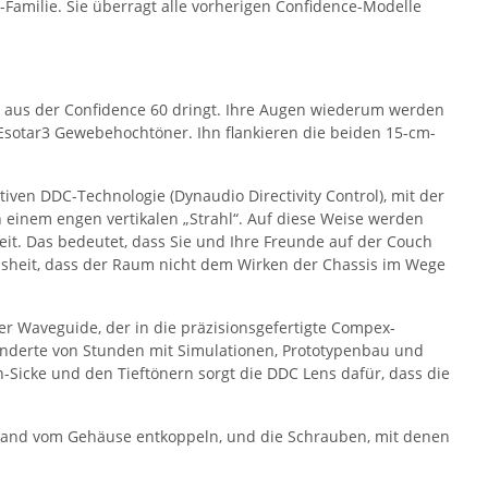
amilie. Sie überragt alle vorherigen Confidence-Modelle
ie aus der Confidence 60 dringt. Ihre Augen wiederum werden
otar3 Gewebehochtöner. Ihn flankieren die beiden 15-cm-
ven DDC-Technologie (Dynaudio Directivity Control), mit der
n einem engen vertikalen „Strahl“. Auf diese Weise werden
it. Das bedeutet, dass Sie und Ihre Freunde auf der Couch
sheit, dass der Raum nicht dem Wirken der Chassis im Wege
er Waveguide, der in die präzisionsgefertigte Compex-
Hunderte von Stunden mit Simulationen, Prototypenbau und
Sicke und den Tieftönern sorgt die DDC Lens dafür, dass die
llwand vom Gehäuse entkoppeln, und die Schrauben, mit denen