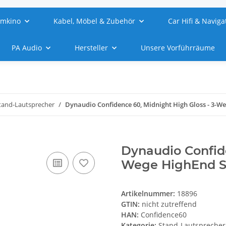
imkino
Kabel, Möbel & Zubehör
Car Hifi & Naviga
PA Audio
Hersteller
Unsere Vorführräume
tand-Lautsprecher
Dynaudio Confidence 60, Midnight High Gloss - 3-W
Dynaudio Confide
Wege HighEnd St
Artikelnummer:
18896
GTIN:
nicht zutreffend
HAN:
Confidence60
Kategorie:
Stand-Lautsprecher