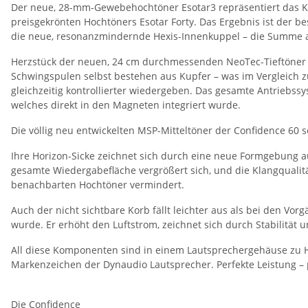
Der neue, 28-mm-Gewebehochtöner Esotar3 repräsentiert das K
preisgekrönten Hochtöners Esotar Forty. Das Ergebnis ist der b
die neue, resonanzmindernde Hexis-Innenkuppel – die Summe all 
Herzstück der neuen, 24 cm durchmessenden NeoTec-Tieftöner au
Schwingspulen selbst bestehen aus Kupfer – was im Vergleich zu
gleichzeitig kontrollierter wiedergeben. Das gesamte Antriebssy
welches direkt in den Magneten integriert wurde.
Die völlig neu entwickelten MSP-Mitteltöner der Confidence 60 
Ihre Horizon-Sicke zeichnet sich durch eine neue Formgebung a
gesamte Wiedergabefläche vergrößert sich, und die Klangqual
benachbarten Hochtöner vermindert.
Auch der nicht sichtbare Korb fällt leichter aus als bei den V
wurde. Er erhöht den Luftstrom, zeichnet sich durch Stabilität un
All diese Komponenten sind in einem Lautsprechergehäuse zu Ha
Markenzeichen der Dynaudio Lautsprecher. Perfekte Leistung – p
Die Confidence