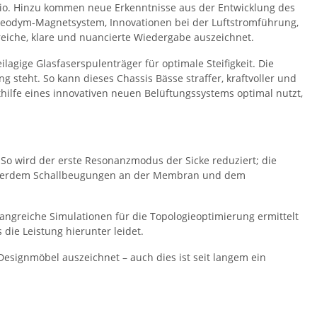
io. Hinzu kommen neue Erkenntnisse aus der Entwicklung des
s Neodym-Magnetsystem, Innovationen bei der Luftstromführung,
reiche, klare und nuancierte Wiedergabe auszeichnet.
ige Glasfaserspulenträger für optimale Steifigkeit. Die
steht. So kann dieses Chassis Bässe straffer, kraftvoller und
thilfe eines innovativen neuen Belüftungssystems optimal nutzt,
So wird der erste Resonanzmodus der Sicke reduziert; die
n außerdem Schallbeugungen an der Membran und dem
fangreiche Simulationen für die Topologieoptimierung ermittelt
 die Leistung hierunter leidet.
esignmöbel auszeichnet – auch dies ist seit langem ein