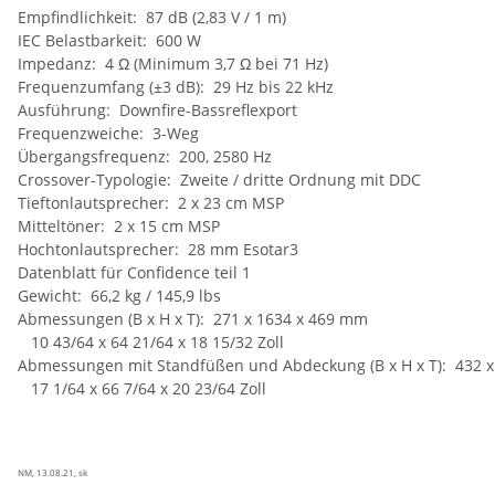
Empfindlichkeit: 87 dB (2,83 V / 1 m)
IEC Belastbarkeit: 600 W
Impedanz: 4 Ω (Minimum 3,7 Ω bei 71 Hz)
Frequenzumfang (±3 dB): 29 Hz bis 22 kHz
Ausführung: Downfire-Bassreflexport
Frequenzweiche: 3-Weg
Übergangsfrequenz: 200, 2580 Hz
Crossover-Typologie: Zweite / dritte Ordnung mit DDC
Tieftonlautsprecher: 2 x 23 cm MSP
Mitteltöner: 2 x 15 cm MSP
Hochtonlautsprecher: 28 mm Esotar3
Datenblatt für Confidence teil 1
Gewicht: 66,2 kg / 145,9 lbs
Abmessungen (B x H x T): 271 x 1634 x 469 mm
10 43/64 x 64 21/64 x 18 15/32 Zoll
Abmessungen mit Standfüßen und Abdeckung (B x H x T): 432 
17 1/64 x 66 7/64 x 20 23/64 Zoll
NM, 13.08.21, sk