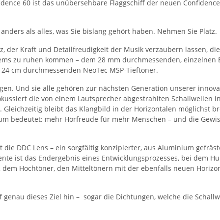
ence 60 ist das unübersehbare Flaggschiff der neuen Confidence-F
t anders als alles, was Sie bislang gehört haben. Nehmen Sie Platz.
z, der Kraft und Detailfreudigkeit der Musik verzaubern lassen, d
stems zu ruhen kommen – dem 28 mm durchmessenden, einzelnen Es
en 24 cm durchmessenden NeoTec MSP-Tieftöner.
n. Und sie alle gehören zur nächsten Generation unserer innovati
fokussiert die von einem Lautsprecher abgestrahlten Schallwellen i
eichzeitig bleibt das Klangbild in der Horizontalen möglichst bre
um bedeutet: mehr Hörfreude für mehr Menschen – und die Gewis
 die DDC Lens – ein sorgfältig konzipierter, aus Aluminium gefräst
nente ist das Endergebnis eines Entwicklungsprozesses, bei dem 
em Hochtöner, den Mitteltönern mit der ebenfalls neuen Horizon-
f genau dieses Ziel hin – sogar die Dichtungen, welche die Scha