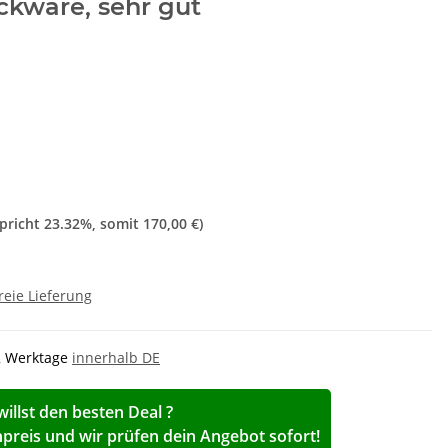
ckware, sehr gut
spricht
23.32%
, somit
170,00 €
)
reie Lieferung
-2 Werktage
innerhalb DE
willst den besten Deal ?
reis und wir prüfen dein Angebot sofort!