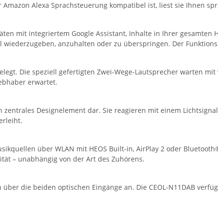
azon Alexa Sprachsteuerung kompatibel ist, liest sie Ihnen spr
ten mit integriertem Google Assistant, Inhalte in Ihrer gesamten
itel wiederzugeben, anzuhalten oder zu überspringen. Der Funktion
gt. Die speziell gefertigten Zwei-Wege-Lautsprecher warten mit v
iebhaber erwartet.
 zentrales Designelement dar. Sie reagieren mit einem Lichtsigna
rleiht.
usikquellen über WLAN mit HEOS Built-in, AirPlay 2 oder Bluetoot
tät – unabhängig von der Art des Zuhörens.
ch über die beiden optischen Eingänge an. Die CEOL-N11DAB verfüg