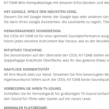
N11DAB Mini-Kompaktanlage mit Amazon Echo-Geräten und der Am
HEY GOOGLE, SPIELE DEN NÄCHSTEN SONG.
Steuern Sie mit Google Home, der Google App oder anderen Gerä
Sie dann Ihren Google Assistenten, die Lautstärke zu regeln, T
HERAUSRAGENDES SOUNDDESIGN.
Die CEOL-N11DAB ist für eine optimale Soundperformance ausgele
hören jedes einzelne Instrument klar heraus, wie es der Musikl
INTUITIVES TOUCHPAD
.
Die Sensortasten auf der Oberseite der CEOL-N11DAB stellen ein
doppellagige kratzfeste Oberfläche, was ihr das gewisse Etwas ve
NAHTLOSE KONNEKTIVITÄT
All Ihre Musik stets zur Hand. Streamen Sie Ihre bevorzugten M
Ingenieurskunst liefert auch die CEOL-N11DAB beste Soundquali
VERBESSERN SIE IHREN TV-SOUND.
Schließen Sie Ihr Fernsehgerät für großartigen TV-Sound einfa
den Sound für Filme oder Games auf ein neues Level.
MINIMALER PLATZBEDARF.