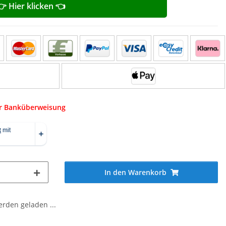
👉 Hier klicken 👈
er Banküberweisung
In den Warenkorb
den geladen ...