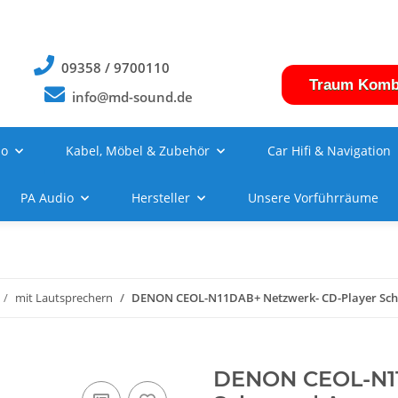
09358 / 9700110
Traum Komb
info@md-sound.de
no
Kabel, Möbel & Zubehör
Car Hifi & Navigation
PA Audio
Hersteller
Unsere Vorführräume
mit Lautsprechern
DENON CEOL-N11DAB+ Netzwerk- CD-Player Schw
DENON CEOL-N11