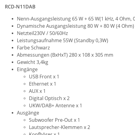
RCD-N11DAB
Nenn-Ausgangsleistung 65 W + 65 W(1 kHz, 4 Ohm, 0,
Dynamische Ausgangsleistung 80 W + 80 W (4 Ohm)
Netzteil230V / 50/60Hz
Leistungsaufnahme 55W (Standby 0,3W)
Farbe Schwarz
Abmessungen (BxHxT) 280 x 108 x 305 mm
Gewicht 3,4kg
Eingänge
USB Front x 1
Ethernet x 1
AUX x 1
Digital Optisch x 2
UKW/DAB+ Antenne x 1
Ausgänge
Subwoofer Pre-Out x 1
Lautsprecher-Klemmen x 2
Kopfhörer x 1