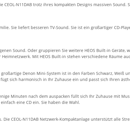
die CEOL-N11DAB trotz ihres kompakten Designs massiven Sound. Sie
amilie. Sie liefert besseren TV-Sound. Sie ist ein großartiger CD-Pl
igenen Sound. Oder gruppieren Sie weitere HEOS Built-in Geräte, 
 Heimnetzwerk. Mit HEOS Built-in stehen verschiedene Räume auc
großartige Denon Mini-System ist in den Farben Schwarz, Weiß und
fügt sich harmonisch in Ihr Zuhause ein und passt sich Ihren ästh
wenige Minuten nach dem auspacken füllt sich Ihr Zuhause mit Mus
 einfach eine CD ein. Sie haben die Wahl.
es. Die CEOL-N11DAB Netzwerk-Kompaktanlage unterstützt alle Str