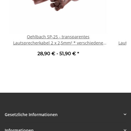
Oehlbach SP-25 - transparentes
O
Lautsprecherkabel 2 x 2,5mm² * verschiedene
Lautsp
Längen | Neu
28,90 € -
51,90 €
*
Gesetzliche Informationen
Informationen