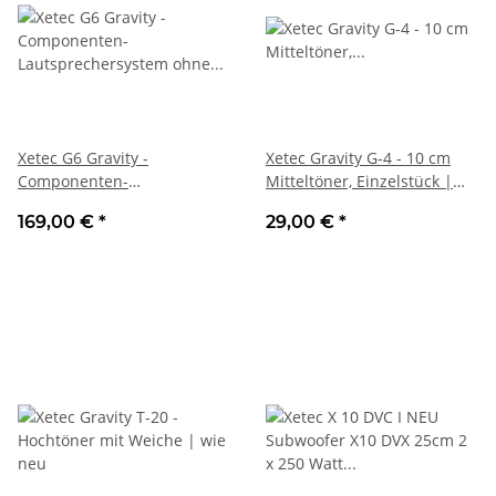
Xetec G6 Gravity -
Xetec Gravity G-4 - 10 cm
Componenten-
Mitteltöner, Einzelstück |
Lautsprechersystem ohne
Gebrauch gut, ohne OVP
169,00 €
*
29,00 €
*
Hochtöner, wie neu