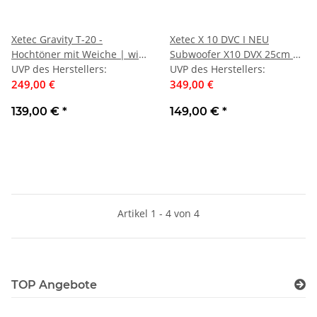
Xetec Gravity T-20 -
Xetec X 10 DVC I NEU
Hochtöner mit Weiche | wie
Subwoofer X10 DVX 25cm 2
neu
UVP des Herstellers
:
x 250 Watt rms 2 x 4 Ohm |
UVP des Herstellers
:
249,00 €
Auspackware, wie neu
349,00 €
139,00 €
*
149,00 €
*
Artikel 1 - 4 von 4
TOP Angebote