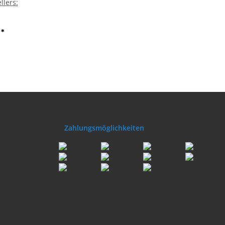
llers
 -
:
BT |
ehr gut
€
*
Zahlungsmöglichkeiten