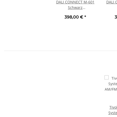
DALI CONNECT M-601
DALI 
Schwarz
Lautsprecherständer
Lauts
398,00 €
*
3
Paar | Neu
Tivo
Syst