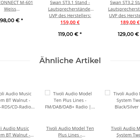
CONNECT M-601
Swan ST3.1 Stand -
Swan ST3.2 St
Weiss
Lautsprecherständer
Lautsprechers
precherständer
aus Massivholz - Paar |
UVP des Herstellers
:
aus Massivholz -
UVP des Herste
98,00 €
*
Paar | Neu
159,00 €
Neu
189,00 €
Neu
119,00 €
*
129,00 
Ähnliche Artikel
li Audio Music
Tivoli Audio Model Ten
Tivoli Audio 
em BT Walnut -
Plus Lines -
System Tw