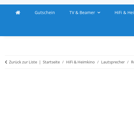
Gutschein
TV & Beamer
HiFi & He
Zurück zur Liste
Startseite
HiFi & Heimkino
Lautsprecher
R