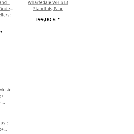
and -
Wharfedale WH-ST3
tänder
Standfuß, Paar
 Paar |
llers
:
199,00 €
*
€
*
Music
o+