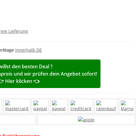
reie Lieferung
Werktage
innerhalb DE
willst den besten Deal ?
reis und wir prüfen dein Angebot sofort!
👉 Hier klicken 👈
er Banküberweisung