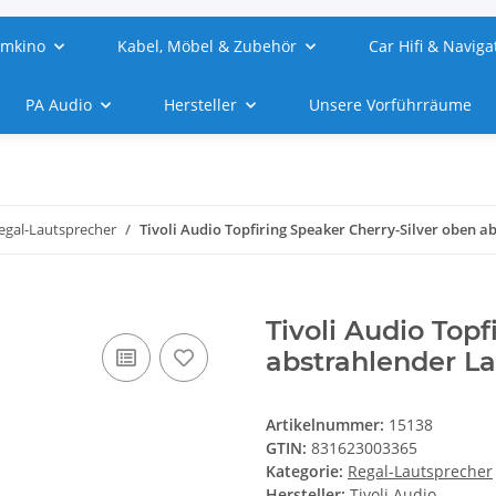
imkino
Kabel, Möbel & Zubehör
Car Hifi & Naviga
PA Audio
Hersteller
Unsere Vorführräume
egal-Lautsprecher
Tivoli Audio Topfiring Speaker Cherry-Silver oben 
Tivoli Audio Top
abstrahlender La
Artikelnummer:
15138
GTIN:
831623003365
Kategorie:
Regal-Lautsprecher
Hersteller:
Tivoli Audio