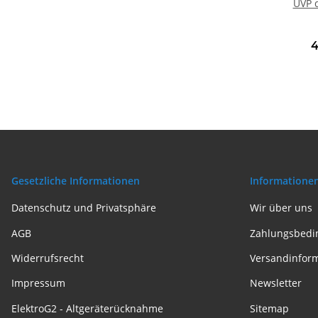
AM/FM
UVP d
Auspac
4
Gesetzliche Informationen
Informatione
Datenschutz und Privatsphäre
Wir über uns
AGB
Zahlungsbedi
Widerrufsrecht
Versandinfor
Impressum
Newsletter
ElektroG2 - Altgeräterücknahme
Sitemap