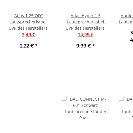
Atlas 1.25 OFC
Atlas Hyper 1.5
Audio
Lautsprecherkabel,
Lautsprecherkabel
Lautsp
UVP des Herstellers
Schwarz | Preis pro
:
UVP des Herstellers
PTFE/OFC, Preis pro
:
3
3,49 €
Meter
14,99 €
Meter
4
2,22 €
*
9,99 €
*