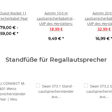
Quest Rocket 11
Avinity 10,0 m
Avinity 20,
recherkabel Paar
Lautsprecherkabelrolle
Lautsprecherkab
UVP des Herstellers
mit 2x1,5mm²
:
UVP des Herste
mit 2x1,5m
79,00 € -
18,99 €
32,99 €
59,00 €
*
9,49 €
*
16,99 €
Standfüße für Regallautsprecher