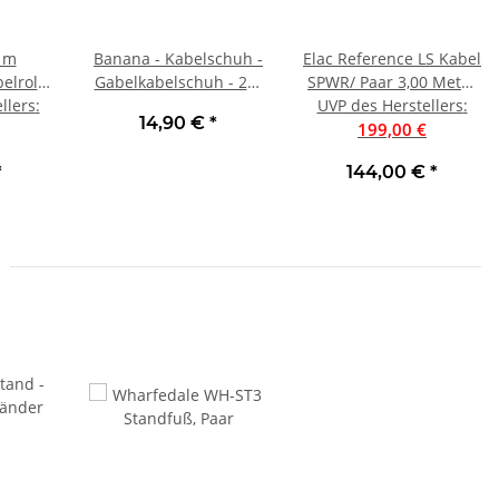
0 m
Banana - Kabelschuh -
Elac Reference LS Kabel
elrolle
Gabelkabelschuh - 2er
SPWR/ Paar 3,00 Meter
llers
m²
:
SET - auch passend für
UVP des Herstellers
UVP 199 € | Neu
:
14,90 €
*
Belkin Pure AV
199,00 €
*
144,00 €
*