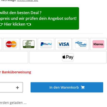
willst den besten Deal ?
reis und wir prüfen dein Angebot sofort!
👉 Hier klicken 👈
er Banküberweisung
In den Warenkorb
den geladen ...