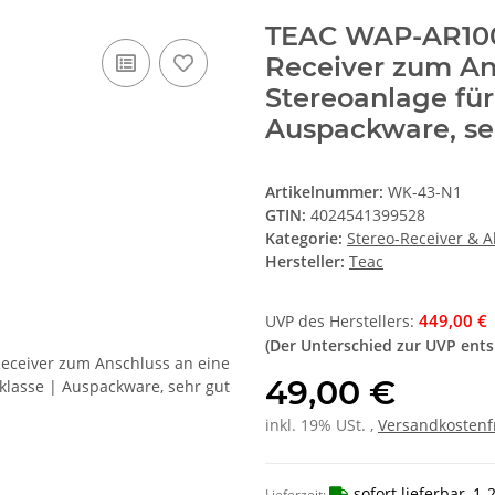
TEAC WAP-AR100
Receiver zum An
Stereoanlage für
Auspackware, se
Artikelnummer:
WK-43-N1
GTIN:
4024541399528
Kategorie:
Stereo-Receiver & A
Hersteller:
Teac
449,00 €
UVP des Herstellers
:
(Der Unterschied zur UVP ent
49,00 €
inkl. 19% USt. ,
Versandkostenf
sofort lieferbar, 1
Lieferzeit: