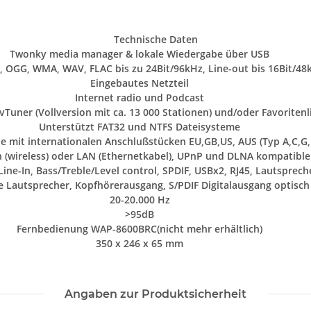
Technische Daten
Twonky media manager & lokale Wiedergabe über USB
 OGG, WMA, WAV, FLAC bis zu 24Bit/96kHz, Line-out bis 16Bit/48
Eingebautes Netzteil
Internet radio und Podcast
 vTuner (Vollversion mit ca. 13 000 Stationen) und/oder Favorit
Unterstützt FAT32 und NTFS Dateisysteme
le mit internationalen Anschlußstücken EU,GB,US, AUS (Typ A,C,G,
(wireless) oder LAN (Ethernetkabel), UPnP und DLNA kompatibler
ine-In, Bass/Treble/Level control, SPDIF, USBx2, RJ45, Lautsprech
e Lautsprecher, Kopfhörerausgang, S/PDIF Digitalausgang optisch
20-20.000 Hz
>95dB
Fernbedienung WAP-8600BRC
(nicht mehr erhältlich)
350 x 246 x 65 mm
Angaben zur Produktsicherheit