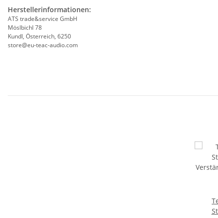
Herstellerinformationen:
ATS trade&service GmbH
Möslbichl 78
Kundl, Österreich, 6250
store@eu-teac-audio.com
T
S