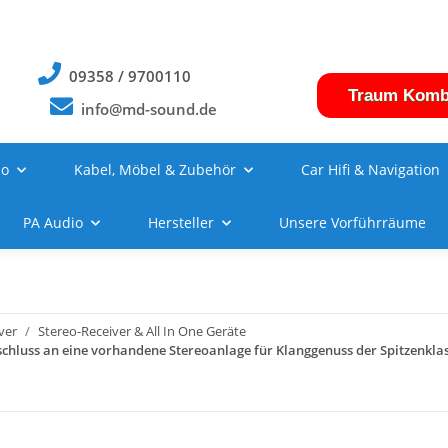
09358 / 9700110
Traum Komb
info@md-sound.de
no
Kabel, Möbel & Zubehör
Car Hifi & Navigation
PA Audio
Hersteller
Unsere Vorführräume
ver
Stereo-Receiver & All In One Geräte
hluss an eine vorhandene Stereoanlage für Klanggenuss der Spitzenklas