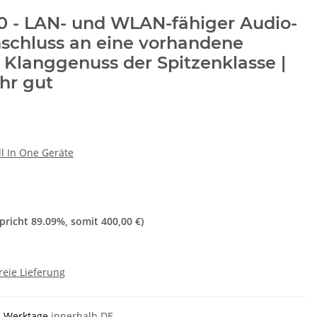
 - LAN- und WLAN-fähiger Audio-
schluss an eine vorhandene
 Klanggenuss der Spitzenklasse |
hr gut
ll In One Geräte
spricht
89.09%
, somit
400,00 €
)
reie Lieferung
-2 Werktage
innerhalb DE