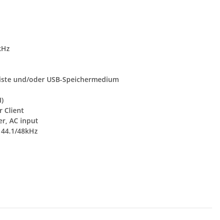
kHz
enliste und/oder USB-Speichermedium
I)
 Client
er, AC input
 44.1/48kHz