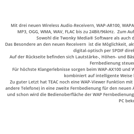
Mit drei neuen Wireless Audio-Receivern, WAP-AR100, WAPAX
MP3, OGG, WMA, WAV, FLAC bis zu 24Bit/96kHz. Zum Aufru
Sowohl die Twonky Media® Software als auch d
Das Besondere an den neuen Receivern ist die Möglichkeit, ak
digital-optisch per SPDIF dir
Auf der Rückseite befinden sich Lautstärke-, Höhen- und Bäs
Fernbedienung steuer
Für höchste Klangerlebnisse sorgen beim WAP-AX100 und WA
kombiniert auf intelligente Weise
Zu guter Letzt hat TEAC noch eine WAP-Viewer Funktion mi
andere Telefone) in eine zweite Fernbedienung für den neuen 
und schon wird die Bedienoberfläche der WAP Fernbedienung
PC bek