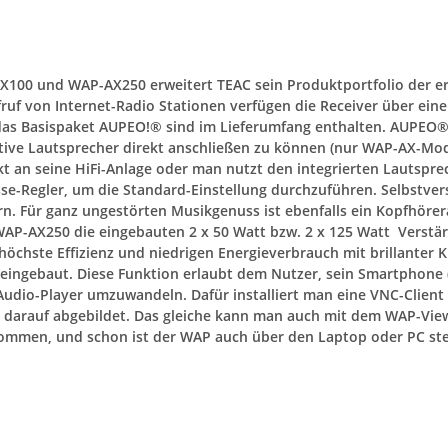
100 und WAP-AX250 erweitert TEAC sein Produktportfolio der er
f von Internet-Radio Stationen verfügen die Receiver über eine
as Basispaket AUPEO!® sind im Lieferumfang enthalten. AUPEO® i
tive Lautsprecher direkt anschließen zu können (nur WAP-AX-Mod
ekt an seine HiFi-Anlage oder man nutzt den integrierten Lautspr
se-Regler, um die Standard-Einstellung durchzuführen. Selbstvers
n. Für ganz ungestörten Musikgenuss ist ebenfalls ein Kopfhöre
P-AX250 die eingebauten 2 x 50 Watt bzw. 2 x 125 Watt Verstär
 höchste Effizienz und niedrigen Energieverbrauch mit brillanter
t eingebaut. Diese Funktion erlaubt dem Nutzer, sein Smartpho
Audio-Player umzuwandeln. Dafür installiert man eine VNC-Client 
 darauf abgebildet. Das gleiche kann man auch mit dem WAP-Vie
ommen, und schon ist der WAP auch über den Laptop oder PC ste