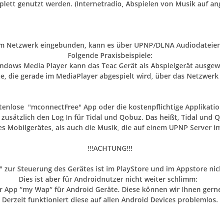
lett genutzt werden. (Internetradio, Abspielen von Musik auf an
 im Netzwerk eingebunden, kann es über UPNP/DLNA Audiodateie
Folgende Praxisbeispiele:
ndows Media Player kann das Teac Gerät als Abspielgerät ausgew
te, die gerade im MediaPlayer abgespielt wird, über das Netzwe
ostenlose "mconnectFree" App oder die kostenpflichtige Applikati
 zusätzlich den Log In für Tidal und Qobuz. Das heißt, Tidal und
 Mobilgerätes, als auch die Musik, die auf einem UPNP Server i
!!!ACHTUNG!!!
 zur Steuerung des Gerätes ist im PlayStore und im Appstore ni
Dies ist aber für Androidnutzer nicht weiter schlimm:
r App “my Wap“ für Android Geräte. Diese können wir Ihnen gerne
Derzeit funktioniert diese auf allen Android Devices problemlos.