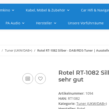
imkino
Kabel, Möbel & Zubehör
Car Hifi & Naviga
PA Audio
Hersteller
Unsere Vorführräume
Tuner (UKW/DAB+)
Rotel RT-1082 Silber - DAB/RDS-Tuner | Ausstelle
Rotel RT-1082 Si
sehr gut
Artikelnummer:
1094
HAN:
RT1082
Kategorie:
Tuner (UKW/DAB+)
Hersteller:
Rotel