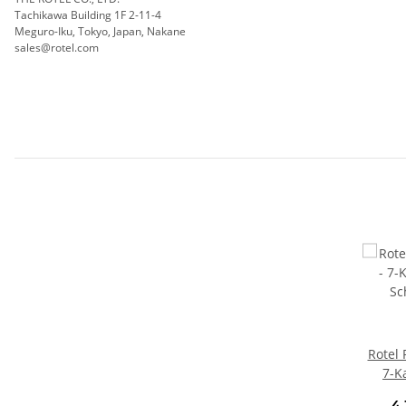
Tachikawa Building 1F 2-11-4
Meguro-Iku, Tokyo, Japan, Nakane
sales@rotel.com
Rotel
7-K
Sc