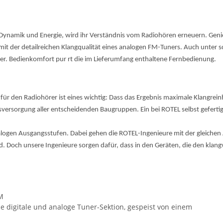
Dynamik und Energie, wird ihr Verständnis vom Radiohören erneuern. Genieße
mit der detailreichen Klangqualität eines analogen FM-Tuners. Auch unter 
der. Bedienkomfort pur rt die im Lieferumfang enthaltene Fernbedienung.
 den Radiohörer ist eines wichtig: Dass das Ergebnis maximale Klangreinh
rsorgung aller entscheidenden Baugruppen. Ein bei ROTEL selbst gefertigter 
nalogen Ausgangsstufen. Dabei gehen die ROTEL-Ingenieure mit der gleichen 
ed. Doch unsere Ingenieure sorgen dafür, dass in den Geräten, die den klan
M
digitale und analoge Tuner-Sektion, gespeist von einem