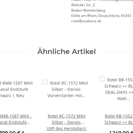
Wallufer Str. 2
Baden-Württemberg
Eltille am Rhein, Deutschland, 65343
rotel@audiotra.de
Ähnliche Artikel
 RMB-1587 MKII -
Rotel RC-1572 MKII
Rotel RB-1552
anal-Endstufe
Silber - Stereo-
Schwarz ++ B
hwarz | Neu
Vorverstärker mit DAC
UVP des Herstellers
:
DEAL-DAYS ++ 4