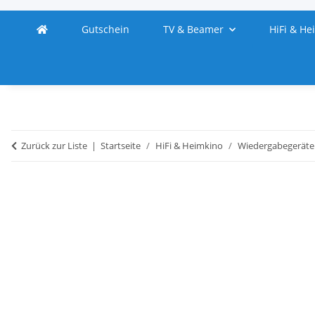
Gutschein
TV & Beamer
HiFi & He
Zurück zur Liste
Startseite
HiFi & Heimkino
Wiedergabegeräte