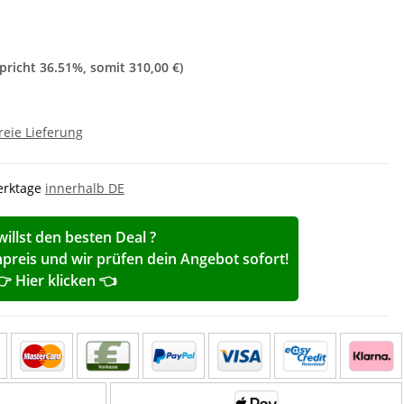
spricht
36.51%
, somit
310,00 €
)
reie Lieferung
Werktage
innerhalb DE
willst den besten Deal ?
reis und wir prüfen dein Angebot sofort!
👉 Hier klicken 👈