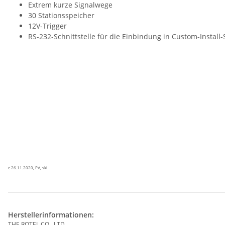
Extrem kurze Signalwege
30 Stationsspeicher
12V-Trigger
RS-232-Schnittstelle für die Einbindung in Custom-Install
e 26.11.2020, PV, ski
Herstellerinformationen:
THE ROTEL CO., LTD.