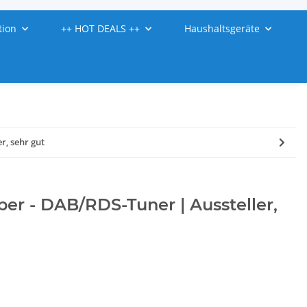
tion
++ HOT DEALS ++
Haushaltsgeräte
r, sehr gut
lber - DAB/RDS-Tuner | Aussteller,