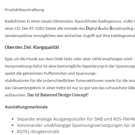
Produktbeschreibung
Radiohören in einer neuen Dimension: Rauschfreier Radiogenuss, voller 
einer CD. Der RT-1082 bietet alle Vorteile des
D
igital
A
udio
B
roadcasting 
Senderspeicher ermöglichen den einfachen Zugriff auf Ihre Lieblingssen
Oberstes Ziel: Klangqualität
Egal, ob die Musik aus dem DAB-Netz oder über UKW empfangen wird - für
Voraussetzung dafür ist eine bestmögliche Separierung in der Spannungsve
speist die getrennten Pufferstufen und Spannungs-
stabilisatoren für die unterschiedlichen Tunersektionen sowie für die a
das Gesamtergebnis in einer Kette ist nur so gut wie das schwächste Gli
auftauchen.
Das ist Balanced Design Concept!
Ausstattungsmerkmale
Separate analoge Ausgangsstufen für DAB und RDS-FM/A
Voneinander unabhängige Spannungsversorgungen für die 
ROTEL-Ringkerntrafo