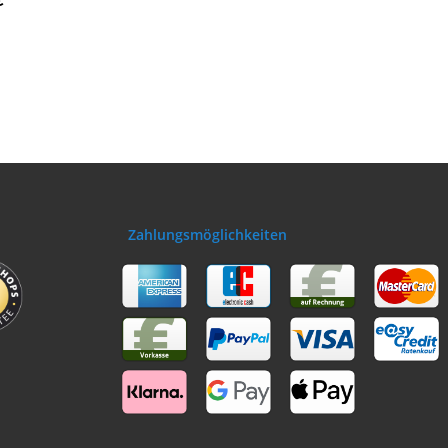
€
*
e | Neu
Zahlungsmöglichkeiten