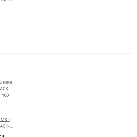
 MKII
LACK-
00 Watt