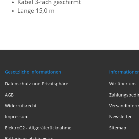
Kabel 3-fach geschirmt
Länge 15,0 m
Gesetzliche Informationen
Informatione
Datenschutz und Privatsphäre
Wir über uns
AGB
Zahlungsbedi
Widerrufsrecht
Versandinfor
Impressum
Newsletter
ElektroG2 - Altgeräterücknahme
Sitemap
Batteriegesetzhinweise