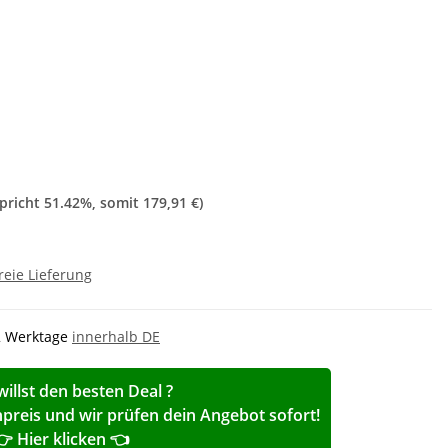
spricht
51.42%
, somit
179,91 €
)
reie Lieferung
-2 Werktage
innerhalb DE
willst den besten Deal ?
reis und wir prüfen dein Angebot sofort!
👉 Hier klicken 👈