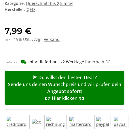
Kategorie:
Querschnitt bis 2,5 mm²
Hersteller:
QED
7,99 €
inkl. 19% USt. , zzgl.
Versand
sofort lieferbar, 1-2 Werktage
innerhalb DE
Lieferzeit:
🚨 Du willst den besten Deal ?
Sende uns deinen Wunschpreis und wir prüfen dein
Angebot sofort!
👉 Hier klicken 👈