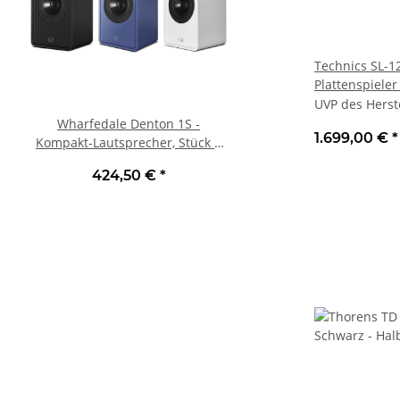
Technics SL-1
Plattenspieler
UVP des Herst
Wharfedale Denton 1S -
Wharfedale Diamond 
1.699,00 €
*
Kompakt-Lautsprecher, Stück |
Standlautsprecher, 
verschiedene Farben
verschiedene Fa
4
UVP des Herstellers
:
424,50 €
*
499,00 €
*