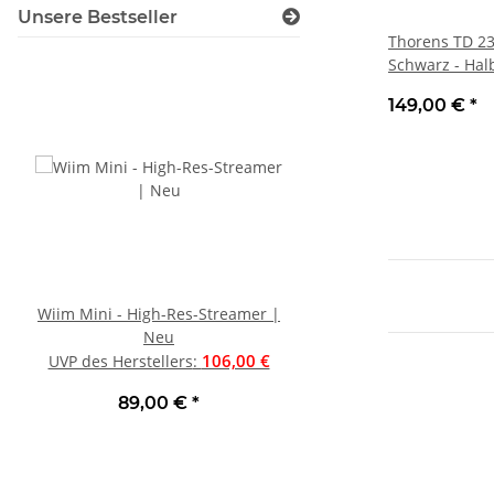
Unsere Bestseller
Thorens TD 2
Schwarz - Hal
Plattenspieler
149,00 €
*
Beschreibung
Wiim Mini - High-Res-Streamer |
Oehlbach Speaker Wir
Neu
0,75mm² Lautspreche
106,00 €
Preis pro Meter , Art
UVP des Herstellers
:
UVP des Herstellers
:
89,00 €
*
0,66 €
*