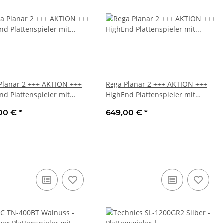
Planar 2 +++ AKTION +++
Rega Planar 2 +++ AKTION +++
nd Plattenspieler mit
HighEnd Plattenspieler mit
-Tonarm inkl.
RB220-Tonarm inkl.
00 €
*
649,00 €
*
nehmer, Schwarz | Neu
Tonabnehmer, Weiß | Neu