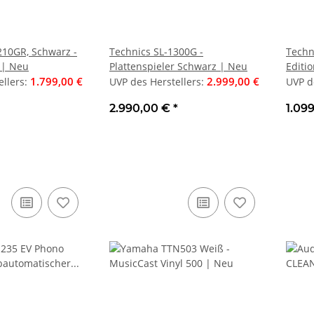
210GR, Schwarz -
Technics SL-1300G -
Techn
 | Neu
Plattenspieler Schwarz | Neu
Editio
1.799,00 €
2.999,00 €
2M Re
ellers
:
UVP des Herstellers
:
UVP d
12.4i -
LG 55NU900B6LA 139 cm, 55 Zoll
Wharfeda
2.990,00 €
*
1.09
Stück |
4K Ultra HD Direct LED Smart TV
Kompakt-Laut
rben
99,50 €
799,00 €
verschi
UVP des Herstellers
:
42
439,00 €
*
Produktdatenblatt