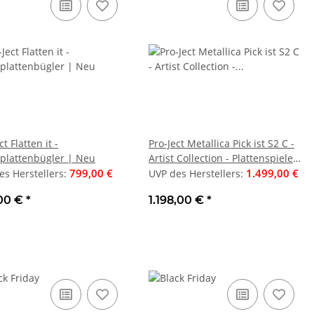
G6943R ++ BLACK-
Clarion SH1724S - 400Watt 2-
HA
+ 550 WATT Auto-
Wege Komponentensystem, 16,5
Bl
r PKW 4-WEGE, 15
99,00 €
cm (6,5"), UVP war 124 €
124,00 €
Sna
stellers
:
UVP des Herstellers
:
UV
6"×9") ++ UVP 99 €
,95 €
*
48,90 €
*
++
ct Flatten it -
Pro-Ject Metallica Pick ist S2 C -
lplattenbügler | Neu
Artist Collection - Plattenspieler
799,00 €
| Neu | Auf Lager !
1.499,00 €
es Herstellers
:
UVP des Herstellers
:
00 €
*
1.198,00 €
*