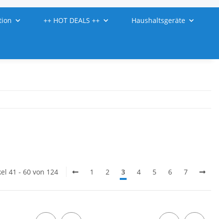
tion
++ HOT DEALS ++
Haushaltsgeräte
kel 41 - 60 von 124
1
2
3
4
5
6
7