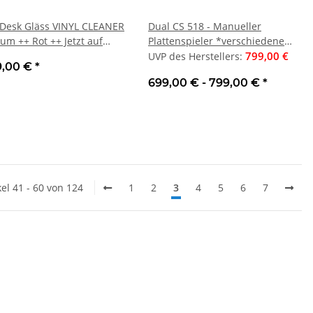
Desk Gläss VINYL CLEANER
Dual CS 518 - Manueller
um ++ Rot ++ Jetzt auf
Plattenspieler *verschiedene
 ++ Plattenwaschmachine |
Farben* | Neu
799,00 €
UVP des Herstellers
:
9,00 €
*
699,00 € -
799,00 €
*
kel 41 - 60 von 124
1
2
3
4
5
6
7
igh-Res-Streamer |
Oehlbach Speaker Wire 7, 2 x
ONKY
Neu
0,75mm² Lautsprecherkabel,
Schw
106,00 €
Preis pro Meter , ArtNr.1002
1,34 €
tellers
:
UVP des Herstellers
:
UVP
,00 €
*
0,66 €
*