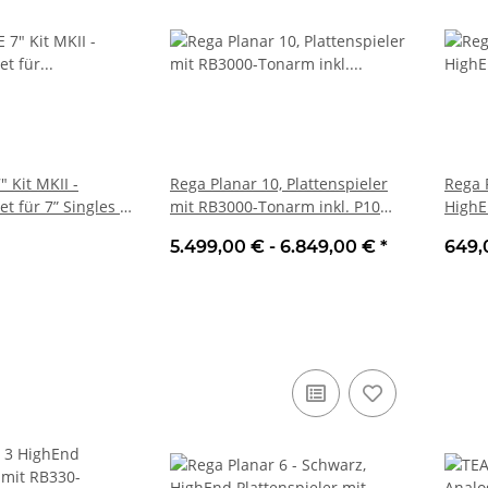
" Kit MKII -
Rega Planar 10, Plattenspieler
Rega 
t für 7” Singles |
mit RB3000-Tonarm inkl. P10
HighE
PSU Netzteil
RB220
5.499,00 € -
6.849,00 €
*
649,
Tonab