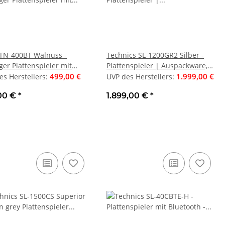
TN-400BT Walnuss -
Technics SL-1200GR2 Silber -
ger Plattenspieler mit
Plattenspieler | Auspackware,
ooth | B-Ware, siehe Bilder
499,00 €
wie neu
1.999,00 €
es Herstellers
:
UVP des Herstellers
:
00 €
*
1.899,00 €
*