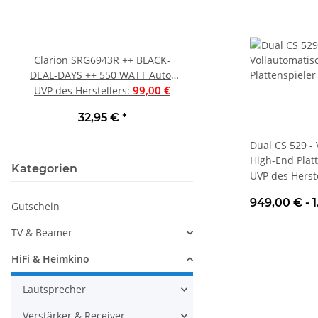
Clarion SRG6943R ++ BLACK-
Clarion SH1724S - 40
DEAL-DAYS ++ 550 WATT Auto-
Wege Komponentensyst
Lautsprecher PKW 4-WEGE, 15
99,00 €
cm (6,5"), UVP war 
1
UVP des Herstellers
:
UVP des Herstellers
:
CM × 23 CM (6"×9") ++ UVP 99 €
32,95 €
*
48,90 €
*
++
Dual CS 529 -
High-End Plat
Kategorien
*verschieden
UVP des Herst
949,00 € -
Gutschein
TV & Beamer
HiFi & Heimkino
Lautsprecher
Verstärker & Receiver