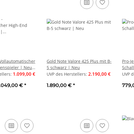
0Watt 2-
HARMAN KARDON Omni Adapt
Clarion SR
em, 16,5
Bluetooth Adapter + AIV Blue
DEAL-DAYS +
124 €
24,00 €
Snake 3,5 mm Klinke/Cinch 1,50
186,00 €
Lautspreche
UVP des Herstellers
:
UVP des Her
m
CM × 23 CM (
29,90 €
*
32
 Vollautomatischer
Gold Note Valore 425 Plus mit B-
Pro-Je
tenspieler | Neu
5 schwarz | Neu
Schal
e Farben*
1.099,00 €
2.190,00 €
ellers
:
UVP des Herstellers
:
UVP d
1.049,00 €
*
1.890,00 €
*
779,