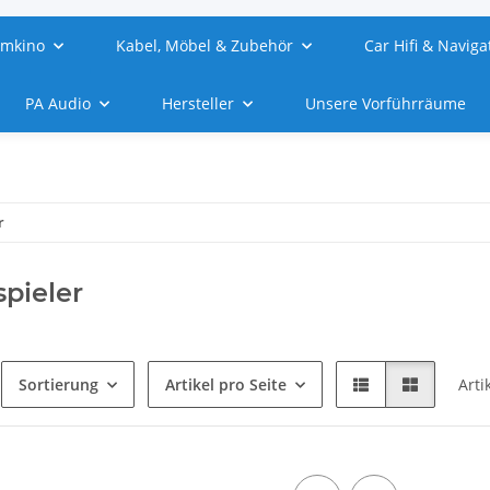
imkino
Kabel, Möbel & Zubehör
Car Hifi & Naviga
PA Audio
Hersteller
Unsere Vorführräume
r
spieler
Sortierung
Artikel pro Seite
Arti