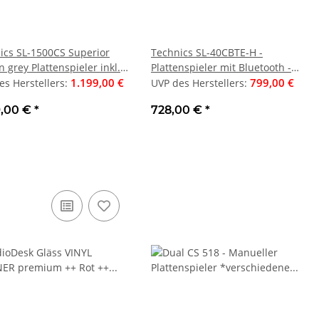
ics SL-1500CS Superior
Technics SL-40CBTE-H -
n grey Plattenspieler inkl.
Plattenspieler mit Bluetooth -
d | Auspackware, wie neu
1.199,00 €
grau | Auspackware, wie neu
799,00 €
es Herstellers
:
UVP des Herstellers
:
le Denton 1S -
Wharfedale Diamond 12.4i -
LG 
9,00 €
*
728,00 €
*
sprecher, Stück |
Standlautsprecher, Stück |
4K 
edene Farben
verschiedene Farben
499,50 €
UVP des Herstellers
:
UV
4,50 €
*
499,00 €
*