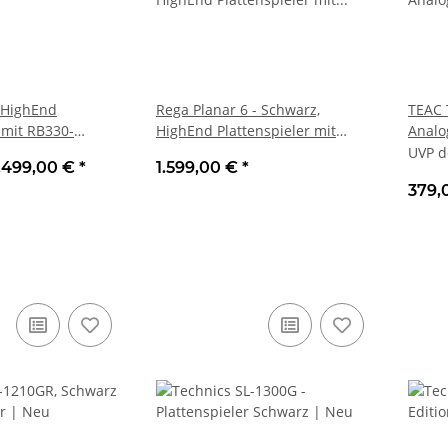
 HighEnd
Rega Planar 6 - Schwarz,
TEAC 
 mit RB330-
HighEnd Plattenspieler mit
Analo
RB330-Tonarm inkl. NEO PSU
Bluet
UVP d
.499,00 €
*
1.599,00 €
*
Netzteil OHNE
379,
Tonabnehmersystem | Neu