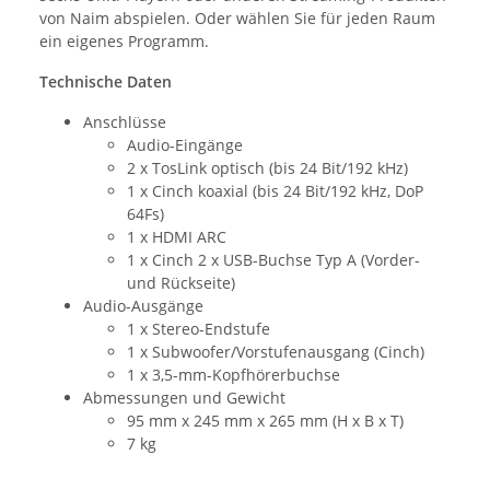
von Naim abspielen. Oder wählen Sie für jeden Raum
ein eigenes Programm.
Technische Daten
Anschlüsse
Audio-Eingänge
2 x TosLink optisch (bis 24 Bit/192 kHz)
1 x Cinch koaxial (bis 24 Bit/192 kHz, DoP
64Fs)
1 x HDMI ARC
1 x Cinch 2 x USB-Buchse Typ A (Vorder-
und Rückseite)
Audio-Ausgänge
1 x Stereo-Endstufe
1 x Subwoofer/Vorstufenausgang (Cinch)
1 x 3,5-mm-Kopfhörerbuchse
Abmessungen und Gewicht
95 mm x 245 mm x 265 mm (H x B x T)
7 kg