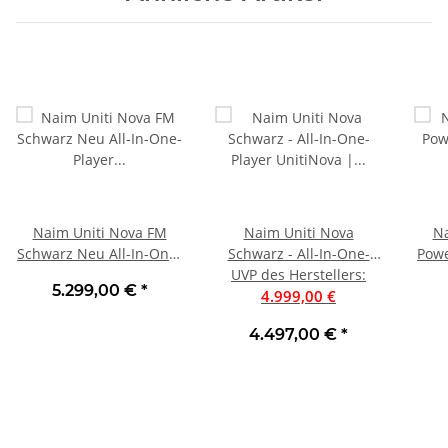
Naim Uniti Nova FM
Naim Uniti Nova
Na
Schwarz Neu All-In-One-
Schwarz - All-In-One-
Powe
Player inklusive
UVP des Herstellers
Player UnitiNova |
:
All-
5.299,00 €
*
DAB+/UKW-Modul | Neu
Vorführung
4.999,00 €
4.497,00 €
*