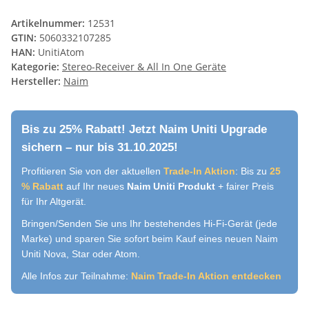
Artikelnummer:
12531
GTIN:
5060332107285
HAN:
UnitiAtom
Kategorie:
Stereo-Receiver & All In One Geräte
Hersteller:
Naim
Bis zu 25% Rabatt! Jetzt Naim Uniti Upgrade
sichern – nur bis 31.10.2025!
Profitieren Sie von der aktuellen
Trade-In Aktion
: Bis zu
25
% Rabatt
auf Ihr neues
Naim Uniti Produkt
+ fairer Preis
für Ihr Altgerät.
Bringen/Senden Sie uns Ihr bestehendes Hi-Fi-Gerät (jede
Marke) und sparen Sie sofort beim Kauf eines neuen Naim
Uniti Nova, Star oder Atom.
Alle Infos zur Teilnahme:
Naim Trade-In Aktion entdecken