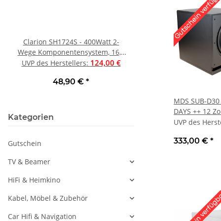
Clarion SH1724S - 400Watt 2-
Musical Fidelity M
Wege Komponentensystem, 16,5
Vollverstärker mit P
cm (6,5"), UVP war 124 €
124,00 €
Eingang, Schwarz 
1.
UVP des Herstellers
:
UVP des Herstellers
:
48,90 €
*
1.499,00 €
*
MDS SUB-D30 
DAYS ++ 12 Zo
Kategorien
| Neu
UVP des Herst
333,00 €
*
Gutschein
TV & Beamer
HiFi & Heimkino
Kabel, Möbel & Zubehör
Car Hifi & Navigation