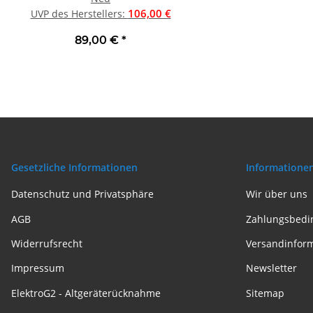
106,00 €
wie neu
7
UVP des Herstellers
:
UVP des Herstellers
:
89,00 €
*
659,00 €
*
Gesetzliche Informationen
Informatione
Datenschutz und Privatsphäre
Wir über uns
AGB
Zahlungsbedi
Widerrufsrecht
Versandinfor
Impressum
Newsletter
ElektroG2 - Altgeräterücknahme
Sitemap