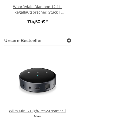
Wharfedale Diamond 12.1i -
Cambridge Audio EV
Regallautsprecher, Stück |
Streaming-Vollverstär
verschiedene Farben
174,50 €
*
3.999,00 €
Unsere Bestseller
Wiim Mini - High-Res-Streamer |
SVS SB1000 PRO Black
Neu
Aktiv-Subwoofer | Aus