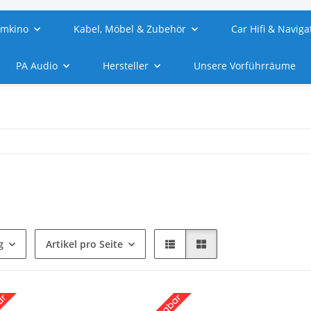
imkino
Kabel, Möbel & Zubehör
Car Hifi & Naviga
PA Audio
Hersteller
Unsere Vorführräume
g
Artikel pro Seite