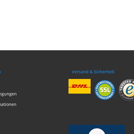
49,00 €
verschiedene Längen | Neu
UVP des Hers
28,90 € -
51,90 €
*
89
n
Versand & Sicherheit
ngungen
mationen