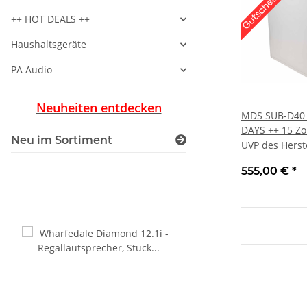
++ HOT DEALS ++
Haushaltsgeräte
PA Audio
Neuheiten entdecken
MDS SUB-D40 
DAYS ++ 15 Zol
Neu im Sortiment
White Satin |
UVP des Herst
leichte Gebr
555,00 €
*