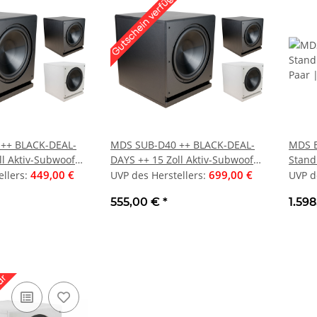
5si -
MAGNAT Quantum 759 | TOP OF
Clarion SH1
hono MM-
THE LINE | Schwarz UVP 1.299 €
Wege Kompon
| Neu
999,00 €
Stück | Neu
1.299,00 €
cm (6,5")
UVP des Herstellers
:
UVP des Hers
1.199,00 €
*
48
++ BLACK-DEAL-
MDS SUB-D40 ++ BLACK-DEAL-
MDS E
ll Aktiv-Subwoofer
DAYS ++ 15 Zoll Aktiv-Subwoofer
Stand
449,00 €
| Neu
699,00 €
Paar 
ellers
:
UVP des Herstellers
:
UVP d
555,00 €
*
1.59