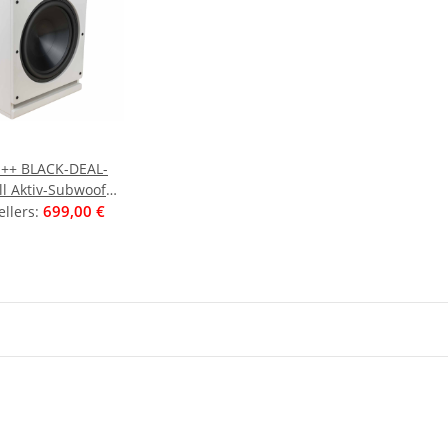
++ BLACK-DEAL-
l Aktiv-Subwoofer,
 Auspackware, gut
699,00 €
ellers
:
auchsspuen