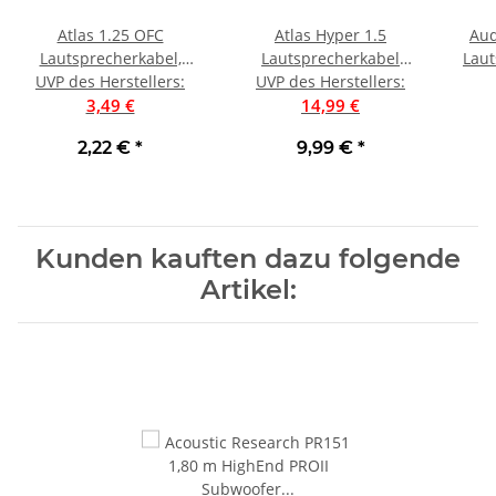
Atlas 1.25 OFC
Atlas Hyper 1.5
Aud
Lautsprecherkabel,
Lautsprecherkabel
Laut
UVP des Herstellers
Schwarz | Preis pro
:
UVP des Herstellers
PTFE/OFC, Preis pro
:
3,49 €
Meter
14,99 €
Meter
2,22 €
*
9,99 €
*
Kunden kauften dazu folgende
Artikel: