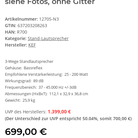
siehe Fotos, ohne Gitter
Artikelnummer:
12705-N3
GTIN:
637203208263
HAN:
R700
Kategorie:
Stand-Lautsprecher
Hersteller:
KEF
3-Wege Standlautsprecher
Gehäuse: Bassreflex
Empfohlene Verstärkerleistung: 25 - 200 Watt
Wirkungsgrad: 89 dB
Frequenzbereich: 37 - 45.000 Hz +/-3dB
Abmessungen (HxBxT): 112,1 x 32,9 x 36,8 cm
Gewicht: 25,9 kg
1.399,00 €
UVP des Herstellers
:
(Der Unterschied zur UVP entspricht
50.04%
, somit
700,00 €
)
699,00 €