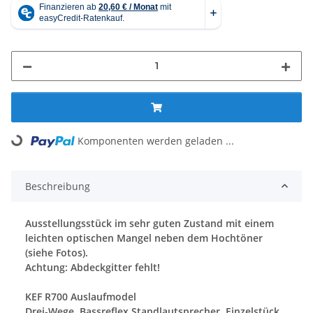
ing...
Komponenten werden geladen ...
Beschreibung
Ausstellungsstück im sehr guten Zustand mit einem
leichten optischen Mangel neben dem Hochtöner
(siehe Fotos).
Achtung: Abdeckgitter fehlt!
KEF R700 Auslaufmodel
Drei-Wege, Bassreflex Standlautsprecher, Einzelstück