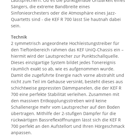
Lautsprechern. Ob es die punktgenaue Ortbarkeit eines
Sängers, die extreme Bandbreite eines
Sinfonieorchesters oder die Atmosphäre eines Jazz-
Quartetts sind - die KEF R 700 lässt Sie hautnah dabei
sein.
Technik
2 symmetrisch angeordnete Hochleistungstreiber für
den Tieftonbereich rahmen das KEF UniQ-Chassis ein –
hiermit wird der Lautsprecher zur Punktschallquelle.
Dieses einzigartige System bildet jedes Tonereignis
räumlich exakt so ab, wie es aufgenommen wurde.
Damit die zugeführte Energie nach vorne abstrahlt und
nicht zum Teil im Gehäuse versinkt, besteht dieses aus
schichtweise gepressten Dämmpanelen, die der KEF R
700 eine perfekte Stabilität verleihen. Zusammen mit
den massiven Entkopplungsstreben wird keine
Schallenergie mehr vom Lautsprecher auf den Boden
übertragen. Mithilfe der 2-stufigen Dämpfer für die
rückwärtigen Bassreflexöffnungen lässt sich die KEF R
700 perfekt an den Aufstellort und Ihren Hörgeschmack
anpassen.