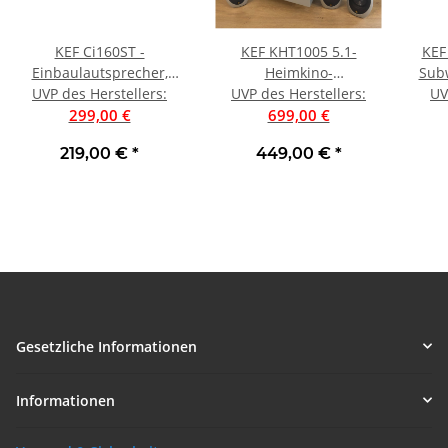
KEF Ci160ST -
KEF KHT1005 5.1-
KEF
Einbaulautsprecher,
Heimkino-
Subw
Stück | Auspackware,
UVP des Herstellers
:
Lautsprechersystem,
UVP des Herstellers
:
UV
299,00 €
sehr gut
Silber | Lagerfund, sehr
699,00 €
gut
219,00 €
*
449,00 €
*
Gesetzliche Informationen
Informationen