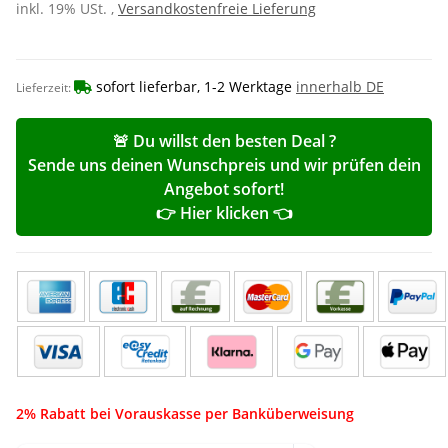
inkl. 19% USt. ,
Versandkostenfreie Lieferung
sofort lieferbar, 1-2 Werktage
innerhalb DE
Lieferzeit:
🚨 Du willst den besten Deal ?
Sende uns deinen Wunschpreis und wir prüfen dein
Angebot sofort!
👉 Hier klicken 👈
2% Rabatt bei Vorauskasse per Banküberweisung