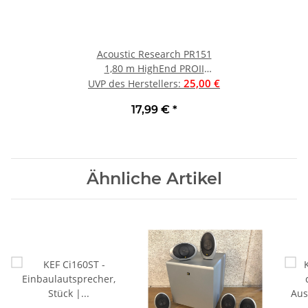
Acoustic Research PR151
1,80 m HighEnd PROII
Subwoofer Kabel UVP 25 € |
25,00 €
UVP des Herstellers
:
Neu
17,99 €
*
Ähnliche Artikel