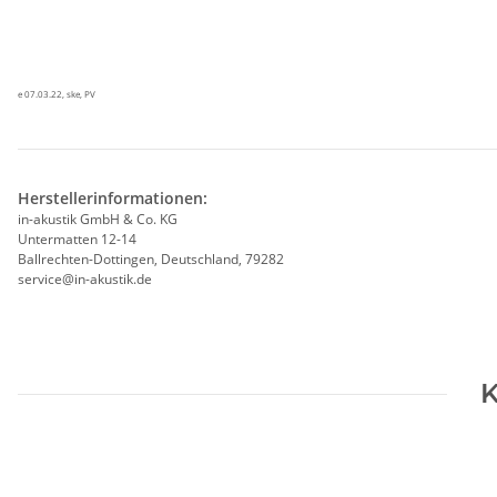
e 07.03.22, ske, PV
Herstellerinformationen:
in-akustik GmbH & Co. KG
Untermatten 12-14
Ballrechten-Dottingen, Deutschland, 79282
service@in-akustik.de
K