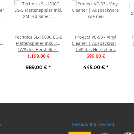
Technics SL-1500C EG-S
Pro-Ject VC-S3 - Vinyl
er
Plattenspieler inkl. 2M
Cleaner | Auspackware,
UVP des Herstellers
red Silber | Neu
:
UVP des Herstellers
wie neu
:
u
1.199,00 €
699,00 €
989,00 €
*
445,00 €
*
n
Versand & Sicherheit