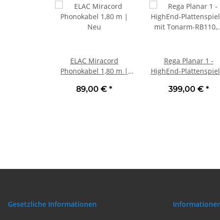
ELAC Miracord
Rega Planar 1 -
Phonokabel 1,80 m |
HighEnd-Plattenspiel
Neu
mit Tonarm-RB110,
89,00 €
*
399,00 €
*
Schwarz Matt | Ne
Gesetzliche Informationen
Informatione