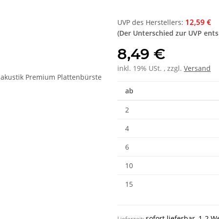
12,59 €
UVP des Herstellers
:
(Der Unterschied zur UVP ent
8,49 €
inkl. 19% USt. , zzgl.
Versand
ab
2
4
6
10
15
sofort lieferbar, 1-2 
Lieferzeit: