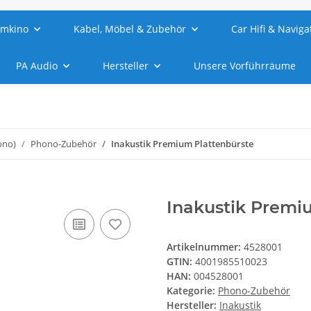
imkino
Kabel, Möbel & Zubehör
Car Hifi & Naviga
PA Audio
Hersteller
Unsere Vorführräume
ono)
Phono-Zubehör
Inakustik Premium Plattenbürste
Inakustik Premi
Artikelnummer:
4528001
GTIN:
4001985510023
HAN:
004528001
Kategorie:
Phono-Zubehör
Hersteller:
Inakustik