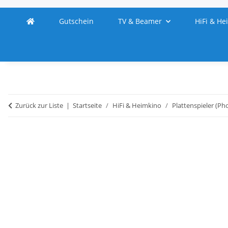
Gutschein
TV & Beamer
HiFi & He
Zurück zur Liste
Startseite
HiFi & Heimkino
Plattenspieler (Ph