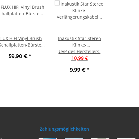
FLUX HIFI Vinyl Brush
Inakustik Star Stereo
Schallplatten-Bürste
Klinke-
Karbon-Spezialsamt
UVP des Herstellers
Verlängerungskabel
:
59,90 €
*
TOP | Neu
vergoldet | 3,0 m
10,99 €
9,99 €
*
Zahlungsmöglichkeiten