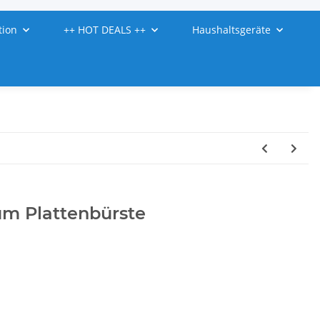
tion
++ HOT DEALS ++
Haushaltsgeräte
um Plattenbürste