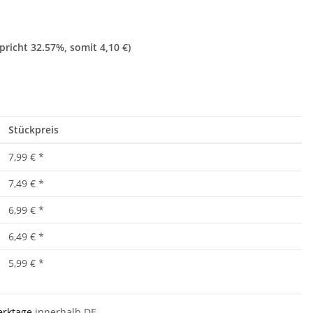
spricht
32.57%
, somit
4,10 €
)
Stückpreis
7,99 €
*
7,49 €
*
6,99 €
*
6,49 €
*
5,99 €
*
Werktage
innerhalb DE