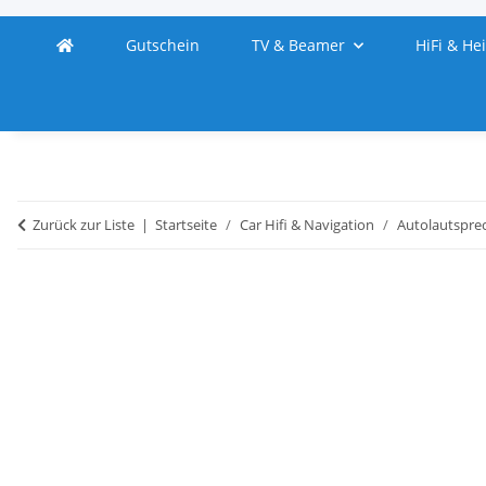
Gutschein
TV & Beamer
HiFi & He
Zurück zur Liste
Startseite
Car Hifi & Navigation
Autolautspre