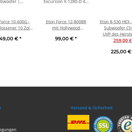
Force 10-600G -
Eton Force 12-800BR
Eton 8-530 HEX 
lossener 10 Zoll
mit Hollywood
Subwoofer Ch
fer | Ausseller,
Excursion X-1280-D 4
UVP des Herste
149,00 €
*
99,00 €
*
sehr gut
Ohm Subwoofer
259,00 €
225,00 
n
Versand & Sicherheit
ngungen