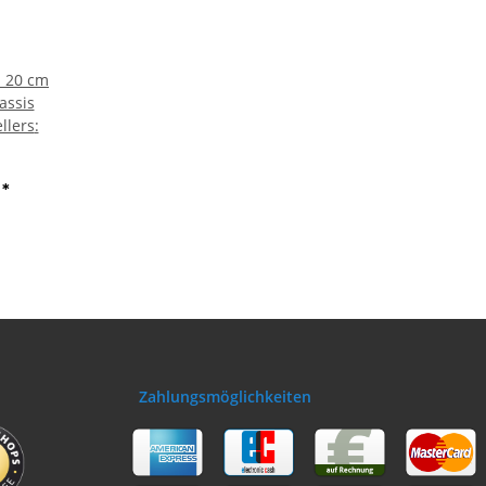
- 20 cm
assis
llers
:
€
*
Zahlungsmöglichkeiten