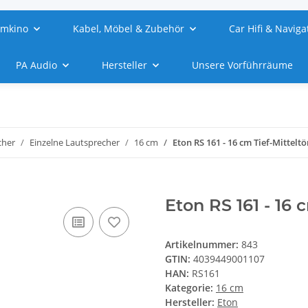
imkino
Kabel, Möbel & Zubehör
Car Hifi & Naviga
PA Audio
Hersteller
Unsere Vorführräume
cher
Einzelne Lautsprecher
16 cm
Eton RS 161 - 16 cm Tief-Mitteltö
Eton RS 161 - 16 
Artikelnummer:
843
GTIN:
4039449001107
HAN:
RS161
Kategorie:
16 cm
Hersteller:
Eton