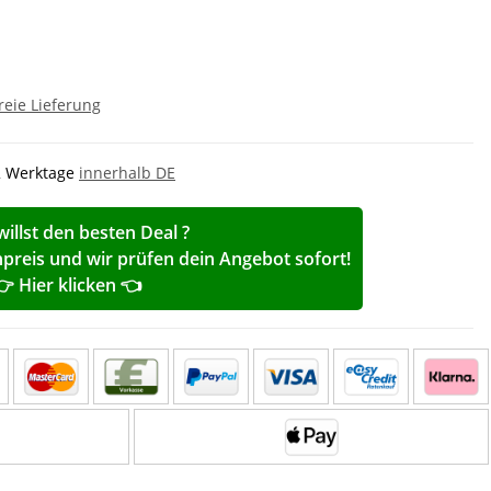
reie Lieferung
-2 Werktage
innerhalb DE
willst den besten Deal ?
reis und wir prüfen dein Angebot sofort!
👉 Hier klicken 👈