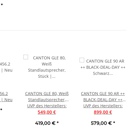
€
*
56.2
CANTON GLE 80, Weiß
CANTON GLE 90 AR ++
 | Neu
Standlautsprecher,
BLACK-DEAL-DAY ++
UVP des Herstellers
Stück | Neu
:
UVP des Herstellers
Schwarz
:
€
*
549,00 €
Standlautsprecher mit
899,00 €
integriertem Dolby
419,00 €
*
579,00 €
*
Atmos Stück | Neu