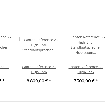
ce 2 -
Canton Reference 2 -
Canton Reference 3 -
-
High-End-
High-End-
echer
Standlautsprecher
Standlautsprecher
 €
*
8.800,00 €
*
7.300,00 €
*
tück |
Weiß Seidenmatt Stück
Nussbaum Stück | Neu
| Neu