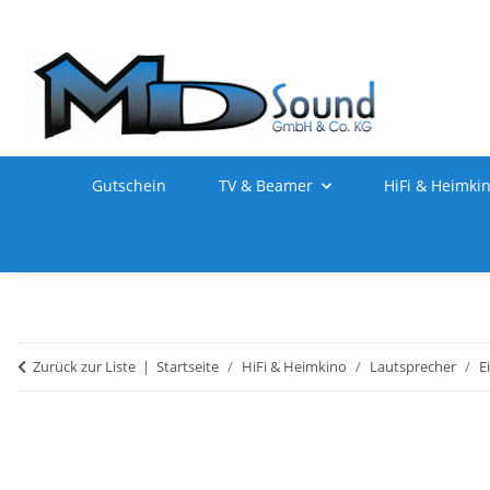
Gutschein
TV & Beamer
HiFi & Heimki
Zurück zur Liste
Startseite
HiFi & Heimkino
Lautsprecher
E