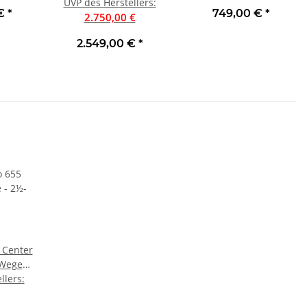
t Stück
Aktiv Subwoofer | Neu
UVP des Herstellers
:
Wireless Subwoofer |
 €
*
749,00 €
*
2.750,00 €
Neu
2.549,00 €
*
 Center
-Wege
cher |
llers
: