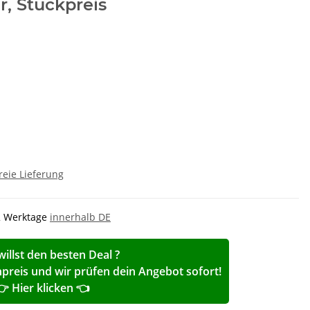
r, Stückpreis
reie Lieferung
-2 Werktage
innerhalb DE
willst den besten Deal ?
reis und wir prüfen dein Angebot sofort!
👉 Hier klicken 👈