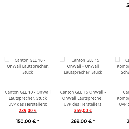
5
Canton GLE 10 - OnWall
Canton GLE 15 OnWall -
Ca
Lautsprecher, Stück
OnWall Lautsprecher,
Kompa
UVP des Herstellers
:
UVP des Herstellers
Stück
:
Schwa
UVP d
239,00 €
359,00 €
150,00 €
*
269,00 €
*