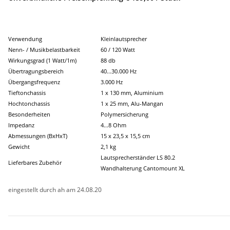
Verwendung
Kleinlautsprecher
Nenn- / Musikbelastbarkeit
60 / 120 Watt
Wirkungsgrad (1 Watt/1m)
88 db
Übertragungsbereich
40...30.000 Hz
Übergangsfrequenz
3.000 Hz
Tieftonchassis
1 x 130 mm, Aluminium
Hochtonchassis
1 x 25 mm, Alu-Mangan
Besonderheiten
Polymersicherung
Impedanz
4...8 Ohm
Abmessungen (BxHxT)
15 x 23,5 x 15,5 cm
Gewicht
2,1 kg
Lautsprecherständer LS 80.2
Lieferbares Zubehör
Wandhalterung Cantomount XL
eingestellt durch ah am 24.08.20