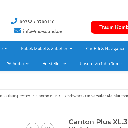
09358 / 9700110
Traum Komb
info@md-sound.de
no
Kabel, Möbel & Zubehör
Car Hifi & Navigation
PA Audio
Hersteller
Unsere Vorführräume
inbaulautsprecher
Canton Plus XL.3, Schwarz - Universaler Kleinlautsp
Canton Plus XL.3