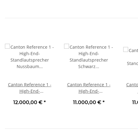
Canton Reference 1 -
Canton Reference 1 -
Canto
High-End-
High-End-
Standlautsprecher
Standlautsprecher
Stan
12.000,00 €
*
11.000,00 €
*
11
Nussbaum Stück | Neu
Schwarz Piano Stück |
Weiß S
Neu