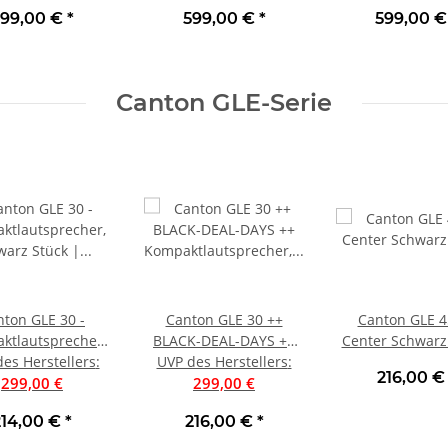
Neu
99,00 €
*
599,00 €
*
599,00 
Canton GLE-Serie
nton GLE 30 -
Canton GLE 30 ++
Canton GLE 4
ktlautsprecher,
BLACK-DEAL-DAYS ++
Center Schwarz
rz Stück | Neu
es Herstellers
:
Kompaktlautsprecher,
UVP des Herstellers
:
216,00 
299,00 €
Weiß Stück | Neu
299,00 €
214,00 €
*
216,00 €
*