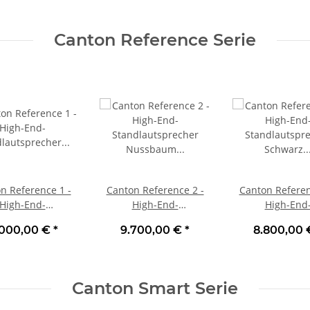
Canton Reference Serie
n Reference 1 -
Canton Reference 2 -
Canton Referen
High-End-
High-End-
High-End
dlautsprecher
Standlautsprecher
Standlautspr
.000,00 €
*
9.700,00 €
*
8.800,00
eidenmatt Stück
Nussbaum Stück | Neu
Schwarz Piano S
| Neu
Neu
Canton Smart Serie