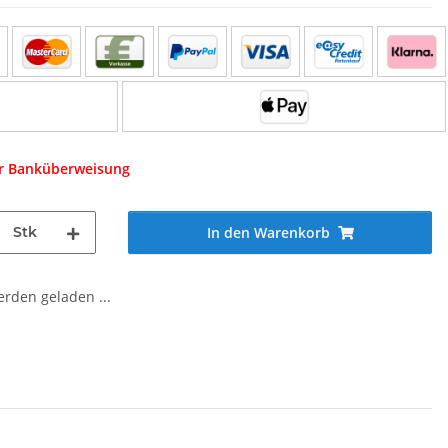
er Banküberweisung
Stk
In den Warenkorb
den geladen ...