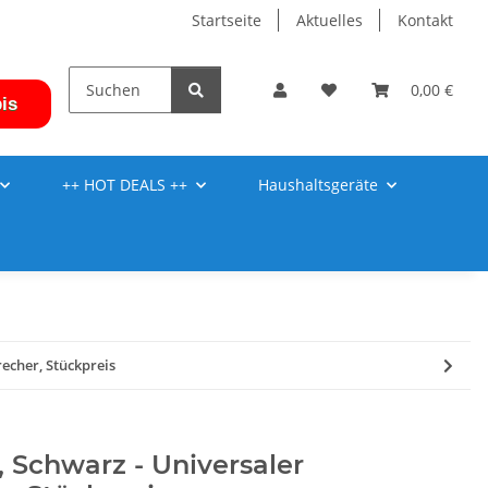
Startseite
Aktuelles
Kontakt
0,00 €
is
++ HOT DEALS ++
Haushaltsgeräte
recher, Stückpreis
, Schwarz - Universaler