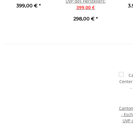
Schwarz I Neu
UVP des Herstellers
Weiß I Neu
:
Nußba
399,00 €
*
3
399,00 €
298,00 €
*
Canton
- Esc
UVP d
Cente