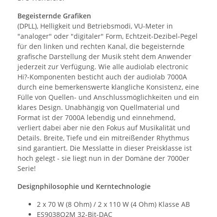
Begeisternde Grafiken
(DPLL), Helligkeit und Betriebsmodi, VU-Meter in
"analoger" oder "digitaler" Form, Echtzeit-Dezibel-Pegel
für den linken und rechten Kanal, die begeisternde
grafische Darstellung der Musik steht dem Anwender
jederzeit zur Verfügung. Wie alle audiolab electronic
Hi?-Komponenten besticht auch der audiolab 7000A
durch eine bemerkenswerte klangliche Konsistenz, eine
Fülle von Quellen- und Anschlussmöglichkeiten und ein
klares Design. Unabhängig von Quellmaterial und
Format ist der 7000A lebendig und einnehmend,
verliert dabei aber nie den Fokus auf Musikalität und
Details. Breite, Tiefe und ein mitreißender Rhythmus
sind garantiert. Die Messlatte in dieser Preisklasse ist
hoch gelegt - sie liegt nun in der Domäne der 7000er
Serie!
Designphilosophie und Kerntechnologie
2 x 70 W (8 Ohm) / 2 x 110 W (4 Ohm) Klasse AB
ES9038Q2M 32-Bit-DAC