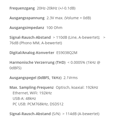
Frequenzgang
20Hz-20kHz (+/-0.1dB)
Ausgangsspannung
2.3V max. (Volume = 0dB)
Ausgangsimpedanz
100 Ohm
Signal-Rausch-Abstand
> 110dB (Line, A-bewertet); >
76dB (Phono MM, A-bewertet)
Digital/Analog-Konverter
ES9038Q2M
Harmonische Verzerrung (THD)
< 0.0005% (1kHz @
0dBFS)
Ausgangspegel (0dBFS, 1kHz)
2.1Vrms
Max. Sampling-Frequenz
Optisch, koaxial: 192kHz
Ethernet, WiFi: 192kHz
USB-A: 48kHz
PC USB: PCM768kHz, DSD512
Signal-Rausch-Abstand
(S/N) > 114dB (A-bewertet)