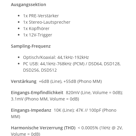
Ausgangssektion
1x PRE-Verstärker
1x Stereo-Lautsprecher
1x Kopfhörer
1x 12V-Trigger
Sampling-Frequenz
Optisch/Koaxial: 44,1kHz-192kHz
PC USB: 44,1kHz-768kHz (PCM) / DSD64, DSD128,
DSD256, DSD512
Verstärkung
+6dB (Line), +55dB (Phono MM)
Eingangs-Empfindlichkeit
820mV (Line, Volume = 0dB);
3.1mV (Phono MM, Volume = 0dB)
Eingangs-Impedanz
10K (Line); 47K // 100pF (Phono
MM)
Harmonische Verzerrung (THD)
< 0.0005% (1kHz @ 2V,
Volume = 0dB)