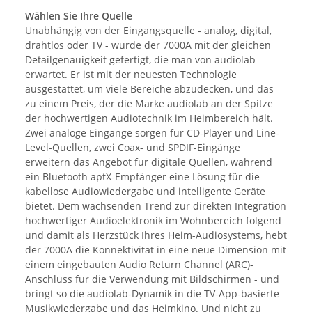
Wählen Sie Ihre Quelle
Unabhängig von der Eingangsquelle - analog, digital,
drahtlos oder TV - wurde der 7000A mit der gleichen
Detailgenauigkeit gefertigt, die man von audiolab
erwartet. Er ist mit der neuesten Technologie
ausgestattet, um viele Bereiche abzudecken, und das
zu einem Preis, der die Marke audiolab an der Spitze
der hochwertigen Audiotechnik im Heimbereich hält.
Zwei analoge Eingänge sorgen für CD-Player und Line-
Level-Quellen, zwei Coax- und SPDIF-Eingänge
erweitern das Angebot für digitale Quellen, während
ein Bluetooth aptX-Empfänger eine Lösung für die
kabellose Audiowiedergabe und intelligente Geräte
bietet. Dem wachsenden Trend zur direkten Integration
hochwertiger Audioelektronik im Wohnbereich folgend
und damit als Herzstück Ihres Heim-Audiosystems, hebt
der 7000A die Konnektivität in eine neue Dimension mit
einem eingebauten Audio Return Channel (ARC)-
Anschluss für die Verwendung mit Bildschirmen - und
bringt so die audiolab-Dynamik in die TV-App-basierte
Musikwiedergabe und das Heimkino. Und nicht zu