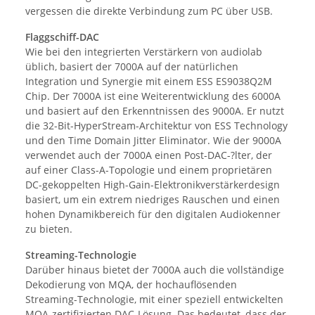
vergessen die direkte Verbindung zum PC über USB.
Flaggschiff-DAC
Wie bei den integrierten Verstärkern von audiolab
üblich, basiert der 7000A auf der natürlichen
Integration und Synergie mit einem ESS ES9038Q2M
Chip. Der 7000A ist eine Weiterentwicklung des 6000A
und basiert auf den Erkenntnissen des 9000A. Er nutzt
die 32-Bit-HyperStream-Architektur von ESS Technology
und den Time Domain Jitter Eliminator. Wie der 9000A
verwendet auch der 7000A einen Post-DAC-?lter, der
auf einer Class-A-Topologie und einem proprietären
DC-gekoppelten High-Gain-Elektronikverstärkerdesign
basiert, um ein extrem niedriges Rauschen und einen
hohen Dynamikbereich für den digitalen Audiokenner
zu bieten.
Streaming-Technologie
Darüber hinaus bietet der 7000A auch die vollständige
Dekodierung von MQA, der hochauflösenden
Streaming-Technologie, mit einer speziell entwickelten
MQA-zertifizierten DAC-Lösung. Das bedeutet, dass der