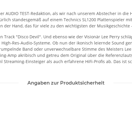
 der AUDIO TEST-Redaktion, als wir nach unserem Abstecher in die
ürlich standesgemäß auf einem Technics SL1200 Plattenspieler mit
 der Hand, das für viele zu den wichtigsten der Musikgeschichte -
n Track "Disco Devil". Und ebenso wie der Visionär Lee Perry schl
r High-Res-Audio-Systeme. Ob nun der ikonisch leiernde Sound gen
umpelnde Band oder unverwechselbare Stimme des Meisters Lee "Scra
ng-Amp akribisch und getreu dem Original über die Referenzlauts
l Streaming-Einsteiger als auch erfahrene HiFi-Profis ab. Das ist
Angaben zur Produktsicherheit