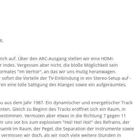
t.
eich auf. Über den ARC-Ausgang stellen wir eine HDMI-
ndes. Vergessen aber nicht, die bloße Möglichkeit sein
ormates "Im Verhör", an das wir uns mutig heranwagen.
sofort die Vorteile der TV-Einbindung in ein Stereo-Setup auf -
ren eine tolle Sättigung des Klanges sowie ein aufgeräumtes,
bou aus dem Jahr 1987. Ein dynamischer und energetischer Track
ten. Gleich zu Beginn des Tracks eröffnet sich ein Raum, in
 bestimmen. Vermuten aber etwas in die Richtung 7 gegen 11
 uns vor bis zum explosiven "Hoi! Hoi! Hoi!" des Refrains, der
ynamik im Raum, der Pegel, die Separation der Instrumente sowie
 vermissen wir doch, als wir noch viele weitere Stunden in