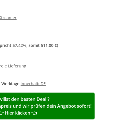
 Streamer
spricht
57.42%
, somit
511,00 €
)
reie Lieferung
-2 Werktage
innerhalb DE
willst den besten Deal ?
reis und wir prüfen dein Angebot sofort!
👉 Hier klicken 👈