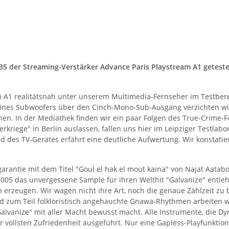
35 der Streaming-Verstärker Advance Paris Playstream A1 geteste
am A1 realitätsnah unter unserem Multimedia-Fernseher im Testber
nes Subwoofers über den Cinch-Mono-Sub-Ausgang verzichten wir i
en. In der Mediathek finden wir ein paar Folgen des True-Crime-F
ege" in Berlin auslassen, fallen uns hier im Leipziger Testlabor 
d des TV-Gerätes erfährt eine deutliche Aufwertung. Wir konstatie
arantie mit dem Titel "Goul el hak el mout kaina" von Najat Aata
005 das unvergessene Sample für ihren Welthit "Galvanize" entlehn
erzeugen. Wir wagen nicht ihre Art, noch die genaue Zählzeit zu
d zum Teil folkloristisch angehauchte Gnawa-Rhythmen arbeiten wir
alvanize" mit aller Macht bewusst macht. Alle Instrumente, die D
 vollsten Zufriedenheit ausgeführt. Nur eine Gapless-Playfunktion