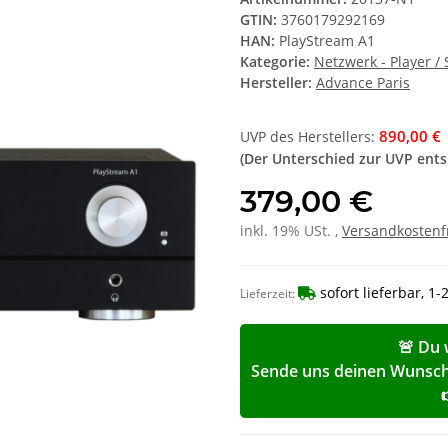
GTIN:
3760179292169
HAN:
PlayStream A1
Kategorie:
Netzwerk - Player /
Hersteller:
Advance Paris
890,00 €
UVP des Herstellers
:
(Der Unterschied zur UVP ent
379,00 €
inkl. 19% USt. ,
Versandkostenf
sofort lieferbar, 1
Lieferzeit:
🚨 Du 
Sende uns deinen Wunschp