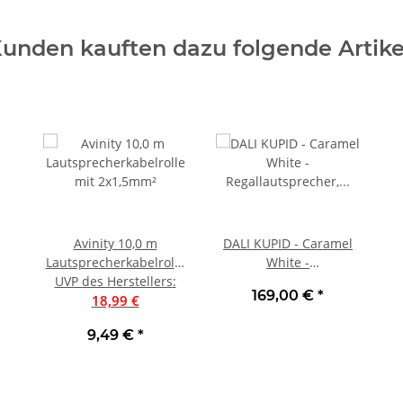
unden kauften dazu folgende Artike
Avinity 10,0 m
DALI KUPID - Caramel
Lautsprecherkabelrolle
White -
UVP des Herstellers
mit 2x1,5mm²
:
Regallautsprecher,
169,00 €
*
18,99 €
Stück | Neu
9,49 €
*