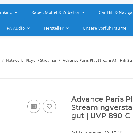
imkino
Kabel, Möbel & Zubehör
Car Hifi & Naviga
PA Audio
Hersteller
Unsere Vorführräume
Netzwerk - Player / Streamer
Advance Paris PlayStream A1 - Hifi-S
Advance Paris Pl
Streamingverstä
gut | UVP 890 €
Artikelnummer:
20137-N1