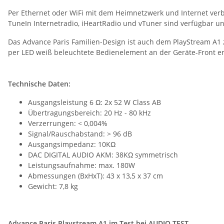
Per Ethernet oder WiFi mit dem Heimnetzwerk und Internet verb
TuneIn Internetradio, iHeartRadio und vTuner sind verfügbar
Das Advance Paris Familien-Design ist auch dem PlayStream A1 zu
per LED weiß beleuchtete Bedienelement an der Geräte-Front 
Technische Daten:
Ausgangsleistung 6 Ω: 2x 52 W Class AB
Übertragungsbereich: 20 Hz - 80 kHz
Verzerrungen: < 0,004%
Signal/Rauschabstand: > 96 dB
Ausgangsimpedanz: 10KΩ
DAC DIGITAL AUDIO AKM: 38KΩ symmetrisch
Leistungsaufnahme: max. 180W
Abmessungen (BxHxT): 43 x 13,5 x 37 cm
Gewicht: 7,8 kg
Advance Paris Playstream A1 im Test bei AUDIO TEST