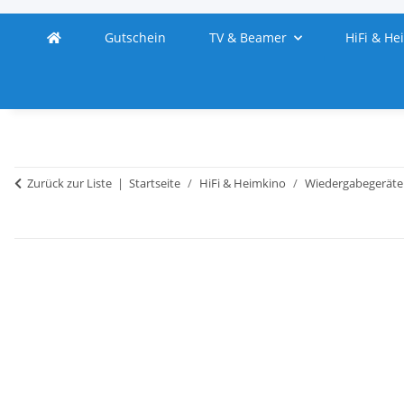
Gutschein
TV & Beamer
HiFi & He
Zurück zur Liste
Startseite
HiFi & Heimkino
Wiedergabegeräte