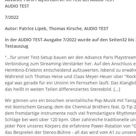
AUDIO TEST
7/2022
Autor: Patrice Lipeb, Thomas Kirsche, AUDIO TEST
In der AUDIO TEST-Ausgabe 7/2022 wurde auf den Seiten32 bis 
Testauszug
"...für ünser Test-Setup bauen wir den Advance Paris Playstre
Verbindung zum Streaming-Verstärker her. Auf den Anschluss ei
Heimkino-Erlebnis entscheidend aufzuwerten, lobend zu erwähn
Während sich Thomas Heise und Claas Meyer-Heuer über "Rockerkri
egal was gerade für ein Unsinn im Fernsehen läuft. Das Klangbil
das heißt in weiten Teilen differenziertes Stereobild. [...]
Wir gönnen uns ein bisschen orientalilsche Pop-Musik mit Tanzg
mit ikonischem Gesang, dem die Chemical Brothers feat. Q-Tip 2
dem fremdartige Instrumente noch viel fremdartigere Rhythmen 
Schläge bei weit über 120 bpm. Über zahlreiche traditionelle un
jeder Pore unseres Körpers die erfahrene Power-Rotation von "G
das Bespielen der Stereo-Bühne - all das wird vom A1 zu unserer