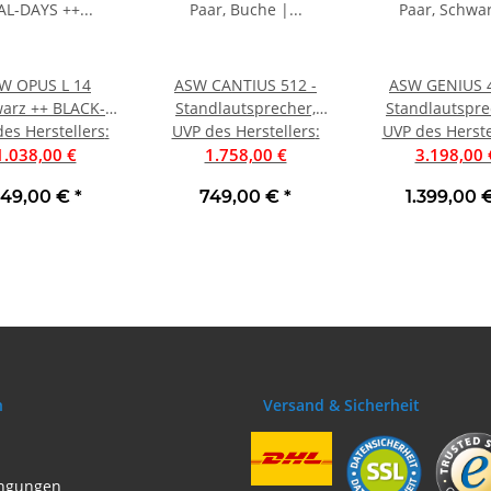
W OPUS L 14
ASW CANTIUS 512 -
ASW GENIUS 4
arz ++ BLACK-
Standlautsprecher,
Standlautspre
es Herstellers
EAL-DAYS ++
:
UVP des Herstellers
Paar, Buche |
:
UVP des Herste
Paar, Schw
dlautsprecher,
1.038,00 €
Aussteller, sehr gut
1.758,00 €
Schleiflack |
3.198,00 
Aussteller, siehe
49,00 €
*
749,00 €
*
1.399,00 
os, ohne OVP
n
Versand & Sicherheit
ngungen