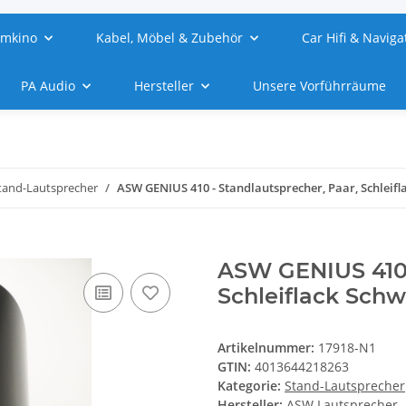
imkino
Kabel, Möbel & Zubehör
Car Hifi & Naviga
PA Audio
Hersteller
Unsere Vorführräume
tand-Lautsprecher
ASW GENIUS 410 - Standlautsprecher, Paar, Schleifl
ASW GENIUS 410 
Schleiflack Schw
Artikelnummer:
17918-N1
GTIN:
4013644218263
Kategorie:
Stand-Lautsprecher
Hersteller:
ASW Lautsprecher