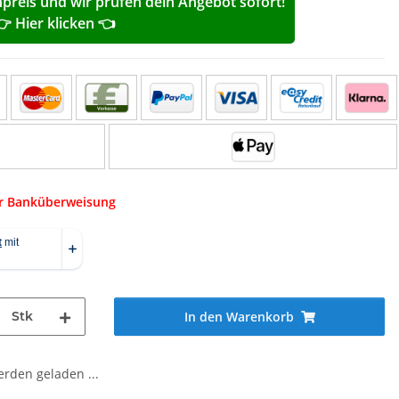
reis und wir prüfen dein Angebot sofort!
👉 Hier klicken 👈
er Banküberweisung
Stk
In den Warenkorb
den geladen ...