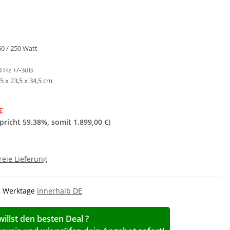
0 / 250 Watt
0 Hz +/-3dB
 x 23,5 x 34,5 cm
€
spricht
59.38%
, somit
1.899,00 €
)
reie Lieferung
-2 Werktage
innerhalb DE
willst den besten Deal ?