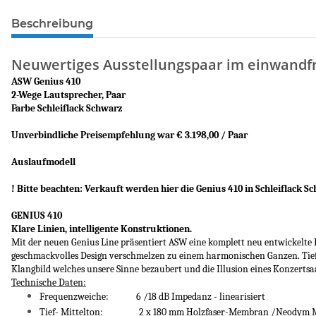
Beschreibung
Neuwertiges Ausstellungspaar im einwandfr
ASW Genius 410
2-Wege Lautsprecher, Paar
Farbe Schleiflack Schwarz
Unverbindliche Preisempfehlung war € 3.198,00 / Paar
Auslaufmodell
! Bitte beachten: Verkauft werden hier die Genius 410 in Schleiflack S
GENIUS 410
Klare Linien, intelligente Konstruktionen.
Mit der neuen Genius Line präsentiert ASW eine komplett neu entwickelte
geschmackvolles Design verschmelzen zu einem harmonischen Ganzen. Tiefe
Klangbild welches unsere Sinne bezaubert und die Illusion eines Konzertsa
Technische Daten:
Frequenzweiche: 6 /18 dB Impedanz - linearisiert
Tief- Mittelton: 2 x 180 mm Holzfaser-Membran /Neodym Magn