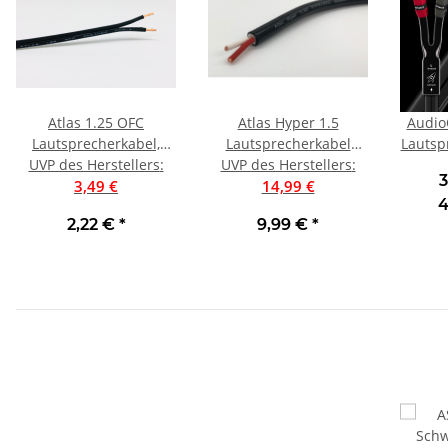
Atlas 1.25 OFC
Atlas Hyper 1.5
Audio
Lautsprecherkabel,
Lautsprecherkabel
Lautsp
UVP des Herstellers
Schwarz | Preis pro
:
UVP des Herstellers
PTFE/OFC, Preis pro
:
3
3,49 €
Meter
14,99 €
Meter
4
2,22 €
*
9,99 €
*