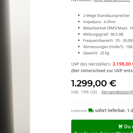
2-Wege Standlautsprecher
Impedanz: 4 Ohm
Belastbarkeit (RMS/Max): 16
Wirkungsgrad: 90,5 dB
Frequenzbereich: 35 - 30.00
Abmessungen (HxBxT): 108,5
Gewicht: 25 kg
3.198,00 
UVP des Herstellers
:
(Der Unterschied zur UVP ent
1.299,00 €
inkl. 19% USt. ,
Versandkostenf
sofort lieferbar, 1
Lieferzeit:
🚨 Du 