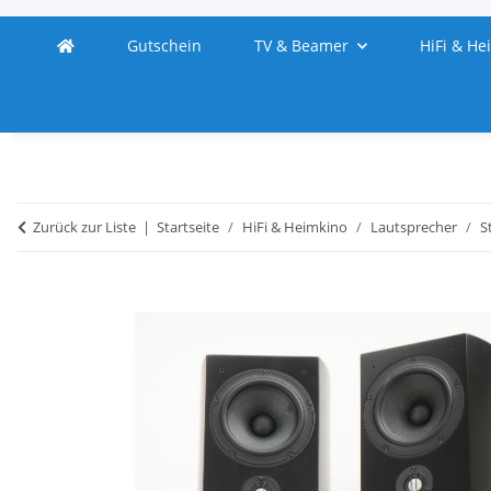
Gutschein
TV & Beamer
HiFi & He
Zurück zur Liste
Startseite
HiFi & Heimkino
Lautsprecher
S