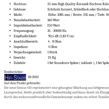
Hochton: 25 mm High Quality Keramik Hochton Kalot
Gehäuse: Echtholz furniert, Schleiflack oder Hochlanz lack
Maße: Höhe: 1085 mm / Breite: 235 mm / Tiefe: 345 m
Nennbelastbarkeit: 160 Watt
Impulsbelastbarkeit: 250 Watt
Frequenzgang: 35 - 30000 Hz.
Empfindlichkeit: 90,5 dB (2,83 V/m)
Anschlußbereich: 4 - 8 Ohm
Impedanz: 4 Ohm
Verpackungseinheit: 1 Stück
Gewicht: 25 Kg
Zubehör 1 Set Soundcare Spikes ( inklusiv ), 1 Set Spikes 
Testberichte:
02.2012
Auf den Punkt gebracht:
Die neue Genius 410 repräsentiert eine gelungene Mischung aus liebgewo
Lautsprecher, bleibt preislich aber bodenständig und kann damit als Klang
durch das wohnraumfreundliche Gesamtkonzept zudem ein echter Famili