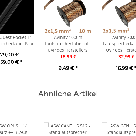
Quest Rocket 11
Avinity 10,0 m
Avinity 20,
recherkabel Paar
Lautsprecherkabelrolle
Lautsprecherkab
UVP des Herstellers
mit 2x1,5mm²
:
UVP des Herste
mit 2x1,5m
79,00 € -
18,99 €
32,99 €
59,00 €
*
9,49 €
*
16,99 €
Ähnliche Artikel