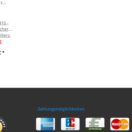
10 -
cher,
llers
arz
:
 Neu
€
€
*
Zahlungsmöglichkeiten