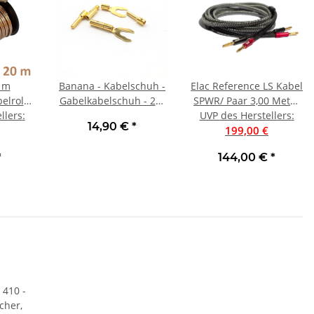
0 m
Banana - Kabelschuh -
Elac Reference LS Kabel
elrolle
Gabelkabelschuh - 2er
SPWR/ Paar 3,00 Meter
llers
m²
:
SET - auch passend für
UVP des Herstellers
UVP 199 € | Neu
:
14,90 €
*
Belkin Pure AV
199,00 €
*
144,00 €
*